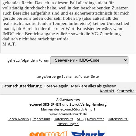
geltendes Recht. Das ich in diesem Fall allerdings nicht für
vollständig durchdacht halte, weil in den beschreibenden Zusätzen
auch Bereiche aufgeführt sind und es sicherheitstechnisch für mich
gerade bei sehr tiefen oder sehr hohen Fp (also außerhalb der
realistisch anzutreffenden Temperaturbereiche) keinen Unterschied
macht, ob Bereich oder diskreter Wert. Konsistenter wäre, wenn
IMDG eine Bereichsangabe zuließe soweit die VG-Zuordnung
dadurch nicht beeinträchtigt würde.
M.A.T.
gehe zu folgendem Forum
zeige/verberge Spalten auf dieser Seite
Datenschutzerklärung
·
Foren-Regeln
·
Markiere alles als gelesen
Kontakt
·
Startseite
Präsentiert von
ecomed SICHERHEIT und Storck Verlag Hamburg
Marken der ecomed-Storck GmbH
www.ecomed-storck.de
Foren-Regeln
|
Impressum
|
Datenschutz
|
AGB
|
Newsletter
|
Datenschutz-
Einstellungen