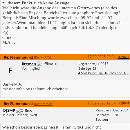
zu diesem Punkt auch keine Aussage.
Vielleicht wäre die Angabe des untersten Grenzwertes (also des
gefährlichsten Fp) des Bereichs hier eine gangbare Praxislösung?
Beispiel: Eine Mischung wurde zwischen - 09 °C und -11 °C
getestet.Wenn man hier -11 °C angibt ist man sicherheitstechnisch
m.E. sauber und handelt sinngemäß nach 5.4.1.4.3.7 (niedrigster
Fp).
Gruß
M.A.T.
17.09.2025
20:04
Re: Flammpunkt
#39635
[
Re: M.A.T.
]
fireman
Jul 2016
Registriert:
OP
F
Vollmitglied
Beiträge: 93
47228 Duisburg, Deutschland, F...
Danke M.A.T,
mit der Info von Dir kann ich arbeiten!!
18.09.2025
12:57
Re: Flammpunkt
#39644
[
Re: fireman
]
DJSMP
Dec 2004
Registriert:
Held der Gefahrgutwelt
Beiträge: 1,820
Sachsen
Wie schon beschrieben: Es heisst FlammPUNKT und nicht