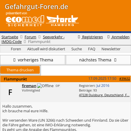
Gefahrgut-Foren.de
Startseite
Forum
Seeverkehr -
Registrieren
Anmelden
IMDG-Code
Flammpunkt
Foren
Aktuell wird diskutiert
Suche
FAQ
Newsletter
vorheriges Thema
nächstes Thema
Thema drucken
17.09.2025
17:50
Flammpunkt
#39632
fireman
Jul 2016
Registriert:
OP
F
Vollmitglied
Beiträge: 93
47228 Duisburg, Deutschland, F...
Hallo zusammen,
ich brauche mal eure Hilfe.
Wir versenden Ware (UN 3266) nach Schweden und Finnland. Da sie über
die Fähre gehen, ist eine IMO-Erklärung notwendig.
Es geht um die Angabe des Flammpunktes.