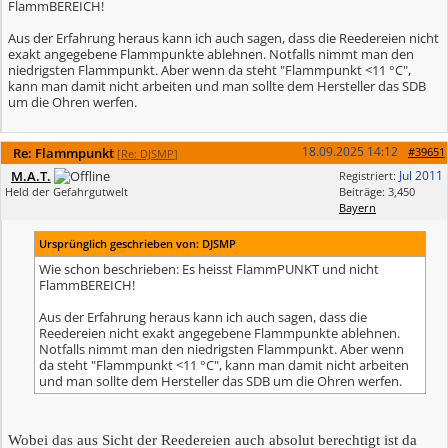
FlammBEREICH!
Aus der Erfahrung heraus kann ich auch sagen, dass die Reedereien nicht
exakt angegebene Flammpunkte ablehnen. Notfalls nimmt man den
niedrigsten Flammpunkt. Aber wenn da steht "Flammpunkt <11 °C",
kann man damit nicht arbeiten und man sollte dem Hersteller das SDB
um die Ohren werfen.
18.09.2025
14:12
Re: Flammpunkt
#39651
[
Re: DJSMP
]
M.A.T.
Jul 2011
Registriert:
Held der Gefahrgutwelt
Beiträge: 3,450
Bayern
Ursprünglich geschrieben von: DJSMP
Wie schon beschrieben: Es heisst FlammPUNKT und nicht
FlammBEREICH!
Aus der Erfahrung heraus kann ich auch sagen, dass die
Reedereien nicht exakt angegebene Flammpunkte ablehnen.
Notfalls nimmt man den niedrigsten Flammpunkt. Aber wenn
da steht "Flammpunkt <11 °C", kann man damit nicht arbeiten
und man sollte dem Hersteller das SDB um die Ohren werfen.
Wobei das aus Sicht der Reedereien auch absolut berechtigt ist da