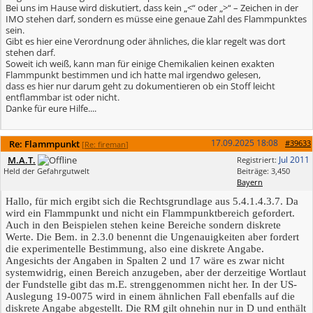
Bei uns im Hause wird diskutiert, dass kein „<“ oder „>“ – Zeichen in der
IMO stehen darf, sondern es müsse eine genaue Zahl des Flammpunktes
sein.
Gibt es hier eine Verordnung oder ähnliches, die klar regelt was dort
stehen darf.
Soweit ich weiß, kann man für einige Chemikalien keinen exakten
Flammpunkt bestimmen und ich hatte mal irgendwo gelesen,
dass es hier nur darum geht zu dokumentieren ob ein Stoff leicht
entflammbar ist oder nicht.
Danke für eure Hilfe....
17.09.2025
18:08
Re: Flammpunkt
#39633
[
Re: fireman
]
M.A.T.
Jul 2011
Registriert:
Held der Gefahrgutwelt
Beiträge: 3,450
Bayern
Hallo, für mich ergibt sich die Rechtsgrundlage aus 5.4.1.4.3.7. Da
wird ein Flammpunkt und nicht ein Flammpunktbereich gefordert.
Auch in den Beispielen stehen keine Bereiche sondern diskrete
Werte. Die Bem. in 2.3.0 benennt die Ungenauigkeiten aber fordert
die experimentelle Bestimmung, also eine diskrete Angabe.
Angesichts der Angaben in Spalten 2 und 17 wäre es zwar nicht
systemwidrig, einen Bereich anzugeben, aber der derzeitige Wortlaut
der Fundstelle gibt das m.E. strenggenommen nicht her. In der US-
Auslegung 19-0075 wird in einem ähnlichen Fall ebenfalls auf die
diskrete Angabe abgestellt. Die RM gilt ohnehin nur in D und enthält