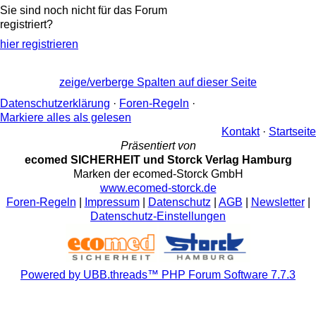
Sie sind noch nicht für das Forum
registriert?
hier registrieren
zeige/verberge Spalten auf dieser Seite
Datenschutzerklärung
·
Foren-Regeln
·
Markiere alles als gelesen
Kontakt
·
Startseite
Präsentiert von
ecomed SICHERHEIT und Storck Verlag Hamburg
Marken der ecomed-Storck GmbH
www.ecomed-storck.de
Foren-Regeln
|
Impressum
|
Datenschutz
|
AGB
|
Newsletter
|
Datenschutz-Einstellungen
Powered by UBB.threads™ PHP Forum Software 7.7.3