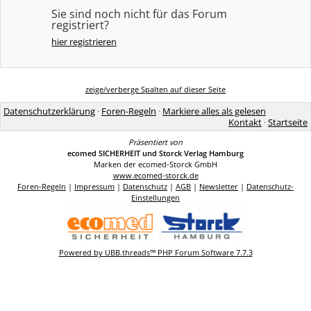
Sie sind noch nicht für das Forum
registriert?
hier registrieren
zeige/verberge Spalten auf dieser Seite
Datenschutzerklärung
·
Foren-Regeln
·
Markiere alles als gelesen
Kontakt
·
Startseite
Präsentiert von
ecomed SICHERHEIT und Storck Verlag Hamburg
Marken der ecomed-Storck GmbH
www.ecomed-storck.de
Foren-Regeln
|
Impressum
|
Datenschutz
|
AGB
|
Newsletter
|
Datenschutz-
Einstellungen
Powered by UBB.threads™ PHP Forum Software 7.7.3