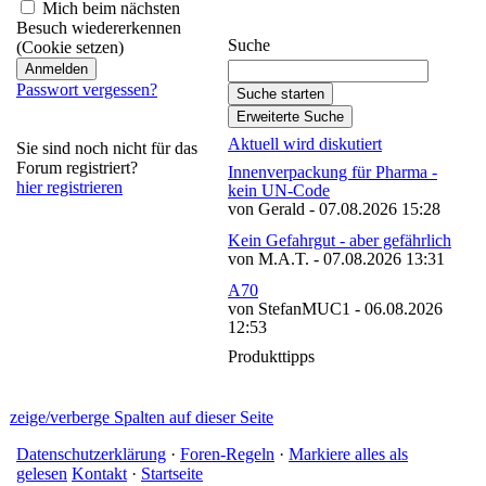
abonnieren
Mich beim nächsten
Besuch wiedererkennen
Suche
(Cookie setzen)
Passwort vergessen?
Aktuell wird diskutiert
Sie sind noch nicht für das
Forum registriert?
Innenverpackung für Pharma -
hier registrieren
kein UN-Code
von Gerald - 07.08.2026 15:28
Kein Gefahrgut - aber gefährlich
von M.A.T. - 07.08.2026 13:31
A70
von StefanMUC1 - 06.08.2026
12:53
Produkttipps
zeige/verberge Spalten auf dieser Seite
Datenschutzerklärung
·
Foren-Regeln
·
Markiere alles als
gelesen
Kontakt
·
Startseite