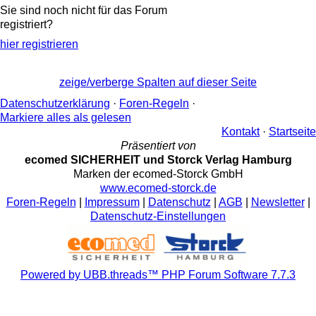
Sie sind noch nicht für das Forum
registriert?
hier registrieren
zeige/verberge Spalten auf dieser Seite
Datenschutzerklärung
·
Foren-Regeln
·
Markiere alles als gelesen
Kontakt
·
Startseite
Präsentiert von
ecomed SICHERHEIT und Storck Verlag Hamburg
Marken der ecomed-Storck GmbH
www.ecomed-storck.de
Foren-Regeln
|
Impressum
|
Datenschutz
|
AGB
|
Newsletter
|
Datenschutz-Einstellungen
Powered by UBB.threads™ PHP Forum Software 7.7.3