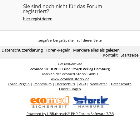
Sie sind noch nicht für das Forum
registriert?
hier registrieren
zeige/verberge Spalten auf dieser Seite
Datenschutzerklärung
·
Foren-Regeln
·
Markiere alles als gelesen
Kontakt
·
Startseite
Präsentiert von
ecomed SICHERHEIT und Storck Verlag Hamburg
Marken der ecomed-Storck GmbH
www.ecomed-storck.de
Foren-Regeln
|
Impressum
|
Datenschutz
|
AGB
|
Newsletter
|
Datenschutz-
Einstellungen
Powered by UBB.threads™ PHP Forum Software 7.7.3