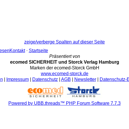
zeige/verberge Spalten auf dieser Seite
lesen
Kontakt
·
Startseite
Präsentiert von
ecomed SICHERHEIT und Storck Verlag Hamburg
Marken der ecomed-Storck GmbH
www.ecomed-storck.de
ln
|
Impressum
|
Datenschutz
|
AGB
|
Newsletter
|
Datenschutz-E
Powered by UBB.threads™ PHP Forum Software 7.7.3