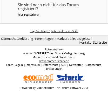
Sie sind noch nicht für das Forum
registriert?
hier registrieren
zeige/verberge Spalten auf dieser Seite
Datenschutzerklärung
·
Foren-Regeln
·
Markiere alles als gelesen
Kontakt
·
Startseite
Präsentiert von
ecomed SICHERHEIT und Storck Verlag Hamburg
Marken der ecomed-Storck GmbH
www.ecomed-storck.de
Foren-Regeln
|
Impressum
|
Datenschutz
|
AGB
|
Newsletter
|
Datenschutz-
Einstellungen
Powered by UBB.threads™ PHP Forum Software 7.7.3