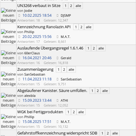
UN3268 verbaut in Sitze
1
2
alle
von
Jodie
10.02.2025
18:54
DJSMP
Antworten: 18
Gelesen: 12,347
Kennzeichnung Ranolazin API
1
2
alle
von
Phillip
20.02.2025
15:56
M.A.T.
Antworten: 17
Gelesen: 8,661
Auslaufende Übergangsregel 1.6.1.46
1
2
alle
von
60erClaus
16.04.2021
20:46
Gerald
Antworten: 16
Gelesen: 16,818
Zusammenlagerung
1
2
alle
von
SanSebastian
11.04.2023
11:18
SanSebastian
Antworten: 15
Gelesen: 9,751
Abgelaufener Kanister. Säure umfüllen.
1
2
alle
von
alexbla
15.09.2023
13:44
ATHI
Antworten: 15
Gelesen: 12,052
WGK bei Fertigprodukten
1
2
alle
von
Phillip
15.08.2025
17:51
M.A.T.
Antworten: 15
Gelesen: 10,132
Gefahrstoffkennzeichnung widerspricht SDB
1
2
alle