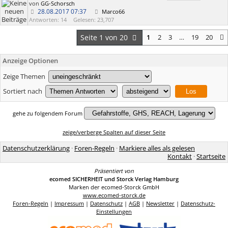
von
GG-Schorsch
28.08.2017
07:37
Marco66
Antworten: 14
Gelesen: 23,707
Seite 1 von 20
1
2
3
…
19
20
Anzeige Optionen
Zeige Themen
Sortiert nach
gehe zu folgendem Forum
zeige/verberge Spalten auf dieser Seite
Datenschutzerklärung
·
Foren-Regeln
·
Markiere alles als gelesen
Kontakt
·
Startseite
Präsentiert von
ecomed SICHERHEIT und Storck Verlag Hamburg
Marken der ecomed-Storck GmbH
www.ecomed-storck.de
Foren-Regeln
|
Impressum
|
Datenschutz
|
AGB
|
Newsletter
|
Datenschutz-
Einstellungen