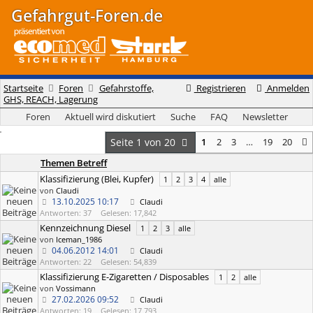
Gefahrgut-Foren.de
Startseite
Foren
Gefahrstoffe,
Registrieren
Anmelden
GHS, REACH, Lagerung
Foren
Aktuell wird diskutiert
Suche
FAQ
Newsletter
Seite 1 von 20
1
2
3
…
19
20
Themen Betreff
Klassifizierung (Blei, Kupfer)
1
2
3
4
alle
von
Claudi
13.10.2025
10:17
Claudi
Antworten: 37
Gelesen: 17,842
Kennzeichnung Diesel
1
2
3
alle
von
Iceman_1986
04.06.2012
14:01
Claudi
Antworten: 22
Gelesen: 54,839
Klassifizierung E-Zigaretten / Disposables
1
2
alle
von
Vossimann
27.02.2026
09:52
Claudi
Antworten: 19
Gelesen: 17,793