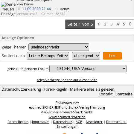
von
Denys
11.09.2020
21:44
Denys
Antworten: 8
Gelesen: 32,312
Seite 1 von 5
1
2
3
4
5
Anzeige Optionen
Zeige Themen
Sortiert nach
gehe zu folgendem Forum
zeige/verberge Spalten auf dieser Seite
Datenschutzerklärung
·
Foren-Regeln
·
Markiere alles als gelesen
Kontakt
·
Startseite
Präsentiert von
ecomed SICHERHEIT und Storck Verlag Hamburg
Marken der ecomed-Storck GmbH
www.ecomed-storck.de
Foren-Regeln
|
Impressum
|
Datenschutz
|
AGB
|
Newsletter
|
Datenschutz-
Einstellungen