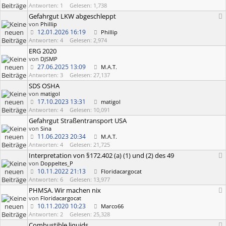
Antworten: 1
Gelesen: 1,738
Gefahrgut LKW abgeschleppt
von
Phillip
12.01.2026
16:19
Phillip
Antworten: 4
Gelesen: 2,974
ERG 2020
von
DJSMP
27.06.2025
13:09
M.A.T.
Antworten: 3
Gelesen: 27,137
SDS OSHA
von
matigol
17.10.2023
13:31
matigol
Antworten: 4
Gelesen: 10,091
Gefahrgut Straßentransport USA
von
Sina
11.06.2023
20:34
M.A.T.
Antworten: 4
Gelesen: 21,725
Interpretation von §172.402 (a) (1) und (2) des 49
von
Doppeltes_P
10.11.2022
21:13
Floridacargocat
Antworten: 6
Gelesen: 13,977
PHMSA. Wir machen nix
von
Floridacargocat
10.11.2020
10:23
Marco66
Antworten: 2
Gelesen: 25,328
Combustible liquids