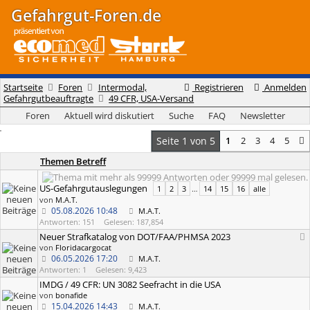
Gefahrgut-Foren.de
Startseite
Foren
Intermodal,
Registrieren
Anmelden
Gefahrgutbeauftragte
49 CFR, USA-Versand
Foren
Aktuell wird diskutiert
Suche
FAQ
Newsletter
Seite 1 von 5
1
2
3
4
5
Themen Betreff
US-Gefahrgutauslegungen
1
2
3
…
14
15
16
alle
von
M.A.T.
05.08.2026
10:48
M.A.T.
Antworten: 151
Gelesen: 187,854
Neuer Strafkatalog von DOT/FAA/PHMSA 2023
von
Floridacargocat
06.05.2026
17:20
M.A.T.
Antworten: 1
Gelesen: 9,423
IMDG / 49 CFR: UN 3082 Seefracht in die USA
von
bonafide
15.04.2026
14:43
M.A.T.