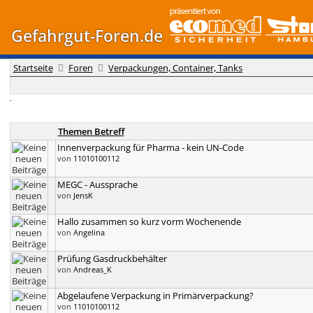
Gefahrgut-Foren.de
Startseite
Foren
Verpackungen, Container, Tanks
Themen Betreff
Innenverpackung für Pharma - kein UN-Code
von
11010100112
MEGC - Aussprache
von
JensK
Hallo zusammen so kurz vorm Wochenende
von
Angelina
Prüfung Gasdruckbehälter
von
Andreas_K
Abgelaufene Verpackung in Primärverpackung?
von
11010100112