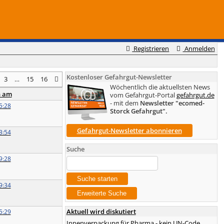
Registrieren
Anmelden
Kostenloser Gefahrgut-Newsletter
3
…
15
16
Wöchentlich die aktuellsten News
n am
vom Gefahrgut-Portal
gefahrgut.de
- mit dem
Newsletter "ecomed-
5:28
Storck Gefahrgut".
Gefahrgut-Newsletter abonnieren
3:54
Suche
9:28
9:34
Aktuell wird diskutiert
5:29
Innenverpackung für Pharma - kein UN-Code