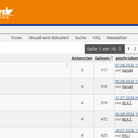
Foren
Aktuell wird diskutiert
Suche
FAQ
Newsletter
Seite 1 von 16
1
2
Antworten
Gelesen
geschriebe
07.08.2026
1
5
117
von
Gerald
05.08.2026
1
4
316
von
Gerald
31.07.2026
0
4
319
von
M.A.T.
05.08.2026
1
4
472
von
M.A.T.
28.07.2026
1
9
925
von
Phi_l