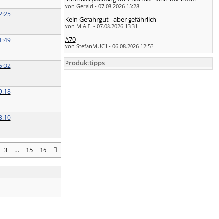
von Gerald - 07.08.2026 15:28
2:25
Kein Gefahrgut - aber gefährlich
von M.A.T. - 07.08.2026 13:31
A70
1:49
von StefanMUC1 - 06.08.2026 12:53
Produkttipps
6:32
9:18
3:10
3
…
15
16