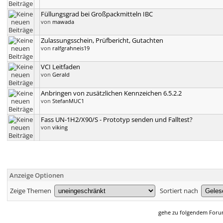
Füllungsgrad bei Großpackmitteln IBC
von
mawada
Zulassungsschein, Prüfbericht, Gutachten
von
ralfgrahneis19
VCI Leitfaden
von
Gerald
Anbringen von zusätzlichen Kennzeichen 6.5.2.2
von
StefanMUC1
Fass UN-1H2/X90/S - Prototyp senden und Falltest?
von
viking
Anzeige Optionen
Zeige Themen
Sortiert nach
gehe zu folgendem For