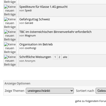
Spediteure für Klasse 1.4G gesucht
von
Spedi
Gefahrguttag Schweiz
von
Gerald
TBC im österreichischen Binnenverkehr erforderlich
von
Magnum
Organisation im Betrieb
von
coolholgi
Schriftliche Weisungen
1
2
alle
von Anonym
Anzeige Optionen
Zeige Themen
Sortiert nach
gehe zu folgendem For