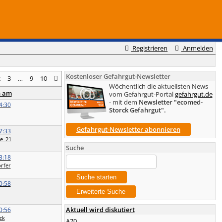
Registrieren
Anmelden
Kostenloser Gefahrgut-Newsletter
2
3
…
9
10
Wöchentlich die aktuellsten News
n am
vom Gefahrgut-Portal
gefahrgut.de
- mit dem
Newsletter "ecomed-
4:30
Storck Gefahrgut".
Gefahrgut-Newsletter abonnieren
7:33
e_21
Suche
3:18
rfer
0:58
Aktuell wird diskutiert
0:56
ck
A70