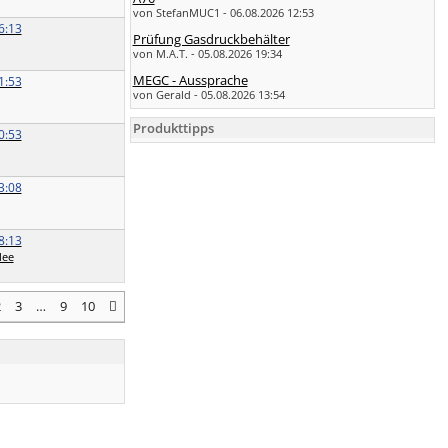
von StefanMUC1 - 06.08.2026 12:53
6:13
Prüfung Gasdruckbehälter
von M.A.T. - 05.08.2026 19:34
MEGC - Aussprache
1:53
von Gerald - 05.08.2026 13:54
Produkttipps
0:53
3:08
8:13
lee
2
3
…
9
10