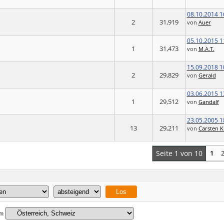
08.10.2014
1
2
31,919
von
Auer
05.10.2015
1
1
31,473
von
M.A.T.
15.09.2018
1
2
29,829
von
Gerald
03.06.2015
1
1
29,512
von
Gandalf
23.05.2005
1
13
29,211
von
Carsten K
Seite 1 von 10
1
um