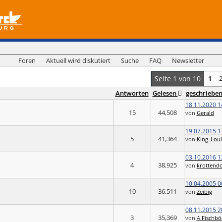
Foren
Aktuell wird diskutiert
Suche
FAQ
Newsletter
Seite 1 von 10
1
Antworten
Gelesen
geschriebe
18.11.2020
1
15
44,508
von
Gerald
19.07.2015
1
5
41,364
von
King_Loui
03.10.2016
1
4
38,925
von
krottendo
10.04.2005
0
10
36,511
von
Zeibig
08.11.2015
2
3
35,369
von
A.Fischbö