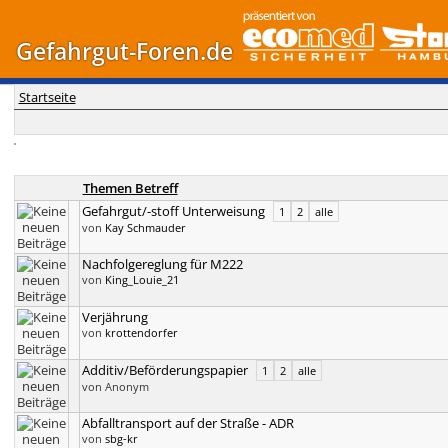
Gefahrgut-Foren.de
Startseite
Themen Betreff
Gefahrgut/-stoff Unterweisung
1
2
alle
von
Kay Schmauder
Nachfolgereglung für M222
von
King_Louie_21
Verjährung
von
krottendorfer
Additiv/Beförderungspapier
1
2
alle
von Anonym
Abfalltransport auf der Straße - ADR
von
sbg-kr