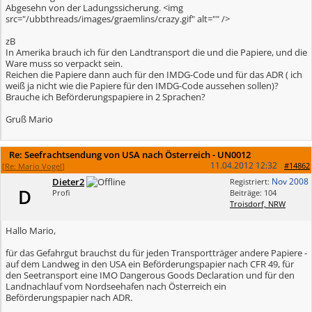
Abgesehn von der Ladungssicherung. <img
src="/ubbthreads/images/graemlins/crazy.gif" alt="" />
zB
In Amerika brauch ich für den Landtransport die und die Papiere, und die
Ware muss so verpackt sein.
Reichen die Papiere dann auch für den IMDG-Code und für das ADR ( ich
weiß ja nicht wie die Papiere für den IMDG-Code aussehen sollen)?
Brauche ich Beförderungspapiere in 2 Sprachen?
Gruß Mario
Re: Seefrachtsendung von USA nach Österreich - UN0012
11.04.2012
12:32
#14862
[
Re: Mario Vogel
]
Dieter2
Nov 2008
Registriert:
D
Profi
Beiträge: 104
Troisdorf, NRW
Hallo Mario,
für das Gefahrgut brauchst du für jeden Transportträger andere Papiere -
auf dem Landweg in den USA ein Beförderungspapier nach CFR 49, für
den Seetransport eine IMO Dangerous Goods Declaration und für den
Landnachlauf vom Nordseehafen nach Österreich ein
Beförderungspapier nach ADR.