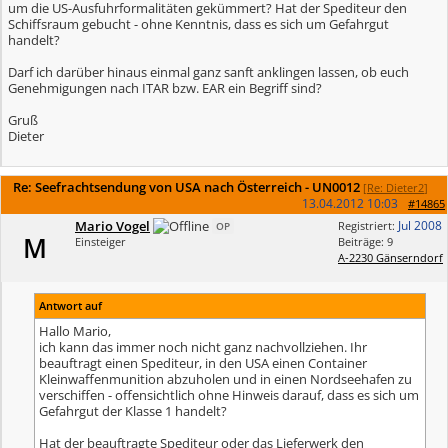
um die US-Ausfuhrformalitäten gekümmert? Hat der Spediteur den
Schiffsraum gebucht - ohne Kenntnis, dass es sich um Gefahrgut
handelt?
Darf ich darüber hinaus einmal ganz sanft anklingen lassen, ob euch
Genehmigungen nach ITAR bzw. EAR ein Begriff sind?
Gruß
Dieter
Re: Seefrachtsendung von USA nach Österreich - UN0012
[
Re: Dieter2
]
13.04.2012
10:03
#14865
Mario Vogel
Jul 2008
Registriert:
OP
M
Einsteiger
Beiträge: 9
A-2230 Gänserndorf
Antwort auf
Hallo Mario,
ich kann das immer noch nicht ganz nachvollziehen. Ihr
beauftragt einen Spediteur, in den USA einen Container
Kleinwaffenmunition abzuholen und in einen Nordseehafen zu
verschiffen - offensichtlich ohne Hinweis darauf, dass es sich um
Gefahrgut der Klasse 1 handelt?
Hat der beauftragte Spediteur oder das Lieferwerk den