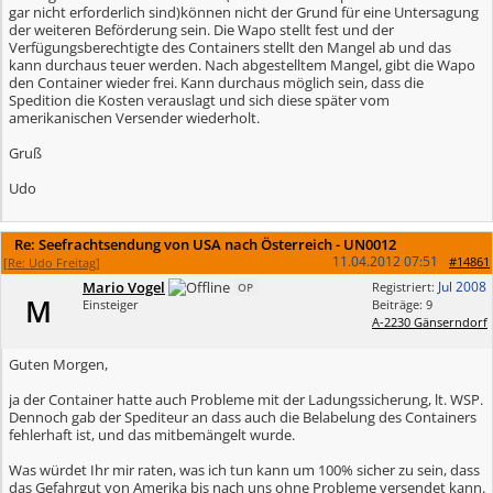
gar nicht erforderlich sind)können nicht der Grund für eine Untersagung
der weiteren Beförderung sein. Die Wapo stellt fest und der
Verfügungsberechtigte des Containers stellt den Mangel ab und das
kann durchaus teuer werden. Nach abgestelltem Mangel, gibt die Wapo
den Container wieder frei. Kann durchaus möglich sein, dass die
Spedition die Kosten verauslagt und sich diese später vom
amerikanischen Versender wiederholt.
Gruß
Udo
Re: Seefrachtsendung von USA nach Österreich - UN0012
11.04.2012
07:51
#14861
[
Re: Udo Freitag
]
Mario Vogel
Jul 2008
Registriert:
OP
M
Einsteiger
Beiträge: 9
A-2230 Gänserndorf
Guten Morgen,
ja der Container hatte auch Probleme mit der Ladungssicherung, lt. WSP.
Dennoch gab der Spediteur an dass auch die Belabelung des Containers
fehlerhaft ist, und das mitbemängelt wurde.
Was würdet Ihr mir raten, was ich tun kann um 100% sicher zu sein, dass
das Gefahrgut von Amerika bis nach uns ohne Probleme versendet kann.