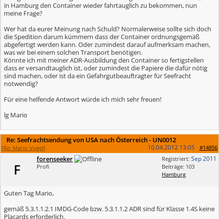
in Hamburg den Container wieder fahrtauglich zu bekommen, nun
meine Frage?
Wer hat da eurer Meinung nach Schuld? Normalerweise sollte sich doch
die Spedition darum kümmern dass der Container ordnungsgemäß
abgefertigt werden kann. Oder zumindest darauf aufmerksam machen,
was wir bei einem solchen Transport benötigen.
Könnte ich mit meiner ADR-Ausbildung den Container so fertigstellen
dass er versandtauglich ist, oder zumindest die Papiere die dafür nötig
sind machen, oder ist da ein Gefahrgutbeauftragter für Seefracht
notwendig?
Für eine helfende Antwort würde ich mich sehr freuen!
lg Mario
Re: Seefrachtsendung von USA nach Österreich - UN0012
10.04.2012
13:05
#14856
[
Re: Mario Vogel
]
forenseeker
Sep 2011
Registriert:
F
Profi
Beiträge: 103
Hamburg
Guten Tag Mario,
gemäß 5.3.1.1.2.1 IMDG-Code bzw. 5.3.1.1.2 ADR sind für Klasse 1.4S keine
Placards erforderlich.