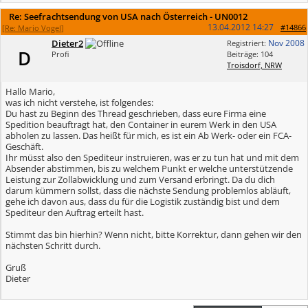
Re: Seefrachtsendung von USA nach Österreich - UN0012
13.04.2012
14:27
#14866
[
Re: Mario Vogel
]
Dieter2
Nov 2008
Registriert:
D
Profi
Beiträge: 104
Troisdorf, NRW
Hallo Mario,
was ich nicht verstehe, ist folgendes:
Du hast zu Beginn des Thread geschrieben, dass eure Firma eine
Spedition beauftragt hat, den Container in eurem Werk in den USA
abholen zu lassen. Das heißt für mich, es ist ein Ab Werk- oder ein FCA-
Geschäft.
Ihr müsst also den Spediteur instruieren, was er zu tun hat und mit dem
Absender abstimmen, bis zu welchem Punkt er welche unterstützende
Leistung zur Zollabwicklung und zum Versand erbringt. Da du dich
darum kümmern sollst, dass die nächste Sendung problemlos abläuft,
gehe ich davon aus, dass du für die Logistik zuständig bist und dem
Spediteur den Auftrag erteilt hast.
Stimmt das bin hierhin? Wenn nicht, bitte Korrektur, dann gehen wir den
nächsten Schritt durch.
Gruß
Dieter