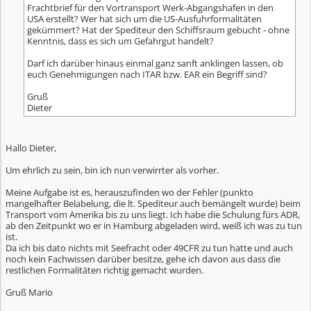
Frachtbrief für den Vortransport Werk-Abgangshafen in den
USA erstellt? Wer hat sich um die US-Ausfuhrformalitäten
gekümmert? Hat der Spediteur den Schiffsraum gebucht - ohne
Kenntnis, dass es sich um Gefahrgut handelt?
Darf ich darüber hinaus einmal ganz sanft anklingen lassen, ob
euch Genehmigungen nach ITAR bzw. EAR ein Begriff sind?
Gruß
Dieter
Hallo Dieter,
Um ehrlich zu sein, bin ich nun verwirrter als vorher.
Meine Aufgabe ist es, herauszufinden wo der Fehler (punkto
mangelhafter Belabelung, die lt. Spediteur auch bemängelt wurde) beim
Transport vom Amerika bis zu uns liegt. Ich habe die Schulung fürs ADR,
ab den Zeitpunkt wo er in Hamburg abgeladen wird, weiß ich was zu tun
ist.
Da ich bis dato nichts mit Seefracht oder 49CFR zu tun hatte und auch
noch kein Fachwissen darüber besitze, gehe ich davon aus dass die
restlichen Formalitäten richtig gemacht wurden.
Gruß Mario