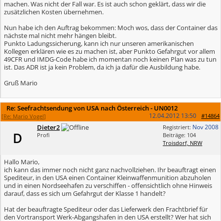
machen. Was nicht der Fall war. Es ist auch schon geklärt, dass wir die
zusätzlichen Kosten übernehmen.
Nun habe ich den Auftrag bekommen: Moch wos, dass der Container das
nächste mal nicht mehr hängen bleibt.
Punkto Ladungssicherung, kann ich nur unseren amerikanischen
Kollegen erklären wie es zu machen ist, aber Punkto Gefahrgut vor allem
49CFR und IMDG-Code habe ich momentan noch keinen Plan was zu tun
ist. Das ADR ist ja kein Problem, da ich ja dafür die Ausbildung habe.
Gruß Mario
Re: Seefrachtsendung von USA nach Österreich - UN0012
12.04.2012
13:50
#14864
[
Re: Mario Vogel
]
Dieter2
Nov 2008
Registriert:
D
Profi
Beiträge: 104
Troisdorf, NRW
Hallo Mario,
ich kann das immer noch nicht ganz nachvollziehen. Ihr beauftragt einen
Spediteur, in den USA einen Container Kleinwaffenmunition abzuholen
und in einen Nordseehafen zu verschiffen - offensichtlich ohne Hinweis
darauf, dass es sich um Gefahrgut der Klasse 1 handelt?
Hat der beauftragte Spediteur oder das Lieferwerk den Frachtbrief für
den Vortransport Werk-Abgangshafen in den USA erstellt? Wer hat sich