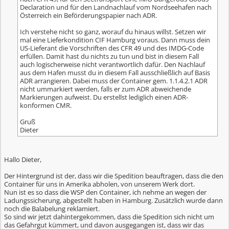
Declaration und für den Landnachlauf vom Nordseehafen nach
Österreich ein Beförderungspapier nach ADR.
Ich verstehe nicht so ganz, worauf du hinaus willst. Setzen wir
mal eine Lieferkondition CIF Hamburg voraus. Dann muss dein
US-Lieferant die Vorschriften des CFR 49 und des IMDG-Code
erfüllen. Damit hast du nichts zu tun und bist in diesem Fall
auch logischerweise nicht verantwortlich dafür. Den Nachlauf
aus dem Hafen musst du in diesem Fall ausschließlich auf Basis
ADR arrangieren. Dabei muss der Container gem. 1.1.4.2.1 ADR
nicht ummarkiert werden, falls er zum ADR abweichende
Markierungen aufweist. Du erstellst lediglich einen ADR-
konformen CMR.
Gruß
Dieter
Hallo Dieter,
Der Hintergrund ist der, dass wir die Spedition beauftragen, dass die den
Container für uns in Amerika abholen, von unserem Werk dort.
Nun ist es so dass die WSP den Container, ich nehme an wegen der
Ladungssicherung, abgestellt haben in Hamburg. Zusätzlich wurde dann
noch die Balabelung reklamiert.
So sind wir jetzt dahintergekommen, dass die Spedition sich nicht um
das Gefahrgut kümmert, und davon ausgegangen ist, dass wir das