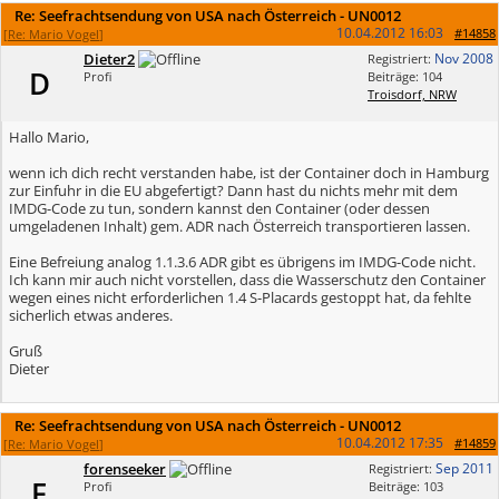
Re: Seefrachtsendung von USA nach Österreich - UN0012
10.04.2012
16:03
#14858
[
Re: Mario Vogel
]
Dieter2
Nov 2008
Registriert:
D
Profi
Beiträge: 104
Troisdorf, NRW
Hallo Mario,
wenn ich dich recht verstanden habe, ist der Container doch in Hamburg
zur Einfuhr in die EU abgefertigt? Dann hast du nichts mehr mit dem
IMDG-Code zu tun, sondern kannst den Container (oder dessen
umgeladenen Inhalt) gem. ADR nach Österreich transportieren lassen.
Eine Befreiung analog 1.1.3.6 ADR gibt es übrigens im IMDG-Code nicht.
Ich kann mir auch nicht vorstellen, dass die Wasserschutz den Container
wegen eines nicht erforderlichen 1.4 S-Placards gestoppt hat, da fehlte
sicherlich etwas anderes.
Gruß
Dieter
Re: Seefrachtsendung von USA nach Österreich - UN0012
10.04.2012
17:35
#14859
[
Re: Mario Vogel
]
forenseeker
Sep 2011
Registriert:
F
Profi
Beiträge: 103