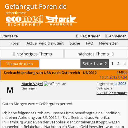
Gefahrgut-Foren.de
Startseite
Registrieren
Anmelden
Foren
Aktuell wird diskutiert
Suche
FAQ
Newsletter
vorheriges Thema
nächstes Thema
Seite 1 von 2
1
2
Thema drucken
Seefrachtsendung von USA nach Österreich - UN0012
#14855
10.04.2012
07:34
Mario Vogel
Jul 2008
Registriert:
OP
M
Einsteiger
Beiträge: 9
A-2230 Gänserndorf
Guten Morgen werte Gefahrgutexperten!
Ich habe folgendes Problem, unsere Firma beauftragte eine Spedition,
mit einer Abholung von UN0012-1.4S via Seefracht aus Amerika.
In Hamburg wurde von der Seepolizei der Container gestoppt, wegen
mangelnder Belabelung. Nachdem ein Stange Geld investiert wurde, um