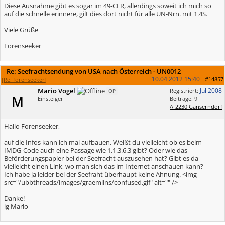
Diese Ausnahme gibt es sogar im 49-CFR, allerdings soweit ich mich so
auf die schnelle erinnere, gilt dies dort nicht für alle UN-Nrn. mit 1.4S.
Viele Grüße
Forenseeker
Re: Seefrachtsendung von USA nach Österreich - UN0012
10.04.2012
15:40
#14857
[
Re: forenseeker
]
Mario Vogel
Jul 2008
Registriert:
OP
M
Einsteiger
Beiträge: 9
A-2230 Gänserndorf
Hallo Forenseeker,
auf die Infos kann ich mal aufbauen. Weißt du vielleicht ob es beim
IMDG-Code auch eine Passage wie 1.1.3.6.3 gibt? Oder wie das
Beförderungspapier bei der Seefracht auszusehen hat? Gibt es da
vielleicht einen Link, wo man sich das im Internet anschauen kann?
Ich habe ja leider bei der Seefraht überhaupt keine Ahnung. <img
src="/ubbthreads/images/graemlins/confused.gif" alt="" />
Danke!
lg Mario