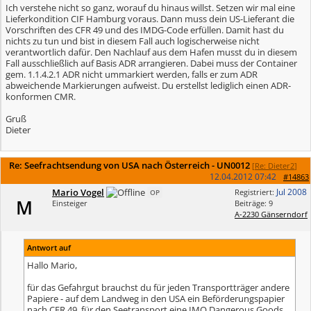
Ich verstehe nicht so ganz, worauf du hinaus willst. Setzen wir mal eine
Lieferkondition CIF Hamburg voraus. Dann muss dein US-Lieferant die
Vorschriften des CFR 49 und des IMDG-Code erfüllen. Damit hast du
nichts zu tun und bist in diesem Fall auch logischerweise nicht
verantwortlich dafür. Den Nachlauf aus dem Hafen musst du in diesem
Fall ausschließlich auf Basis ADR arrangieren. Dabei muss der Container
gem. 1.1.4.2.1 ADR nicht ummarkiert werden, falls er zum ADR
abweichende Markierungen aufweist. Du erstellst lediglich einen ADR-
konformen CMR.
Gruß
Dieter
Re: Seefrachtsendung von USA nach Österreich - UN0012
[
Re: Dieter2
]
12.04.2012
07:42
#14863
Mario Vogel
Jul 2008
Registriert:
OP
M
Einsteiger
Beiträge: 9
A-2230 Gänserndorf
Antwort auf
Hallo Mario,
für das Gefahrgut brauchst du für jeden Transportträger andere
Papiere - auf dem Landweg in den USA ein Beförderungspapier
nach CFR 49, für den Seetransport eine IMO Dangerous Goods