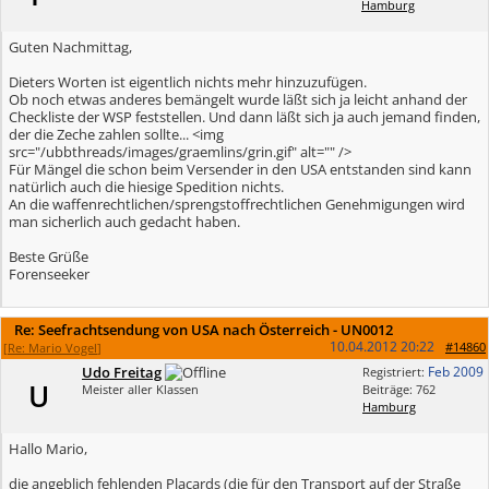
Hamburg
Guten Nachmittag,
Dieters Worten ist eigentlich nichts mehr hinzuzufügen.
Ob noch etwas anderes bemängelt wurde läßt sich ja leicht anhand der
Checkliste der WSP feststellen. Und dann läßt sich ja auch jemand finden,
der die Zeche zahlen sollte... <img
src="/ubbthreads/images/graemlins/grin.gif" alt="" />
Für Mängel die schon beim Versender in den USA entstanden sind kann
natürlich auch die hiesige Spedition nichts.
An die waffenrechtlichen/sprengstoffrechtlichen Genehmigungen wird
man sicherlich auch gedacht haben.
Beste Grüße
Forenseeker
Re: Seefrachtsendung von USA nach Österreich - UN0012
10.04.2012
20:22
#14860
[
Re: Mario Vogel
]
Udo Freitag
Feb 2009
Registriert:
U
Meister aller Klassen
Beiträge: 762
Hamburg
Hallo Mario,
die angeblich fehlenden Placards (die für den Transport auf der Straße