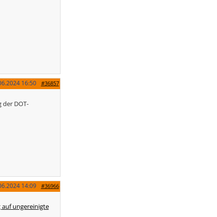
06.2024
16:50
#36857
g der DOT-
06.2024
14:09
#36966
 auf ungereinigte