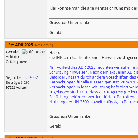
Klar könnte man die alte Kennzeichnung mit de
Gruss aus Unterfranken
Gerald
Re: ADR 2025
[
Re: Gerald
]
Gerald
Hallo,
OP
Held der
die IHK Ulm hat heute einen Hinweis zu
Ungerei
Gefahrgutwelt
"Im Vorfeld des ADR 2025 möchten wir auf eine 
Schüttung hinweisen. Nach dem aktuellen ADR ist 
Beförderungsart durch andere Vorschriften des AD
Jul 2007
Registriert:
Verpackungen für alle Klassen genutzt. Zum 1.1.
Beiträge: 3,289
Verpackungen in loser Schüttung befördert werden
97332 Volkach
zugelassen sind. D. h., dass z. B. ungereinigte le
Schüttung befördert werden dürfen. Betroffene Un
Nutzung der UN 3509, soweit zulässig, in Betrach
Gruss aus Unterfranken
Gerald