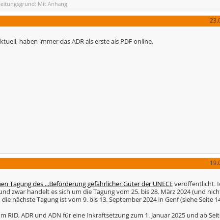
beitungsgrund: Mit Anhang
23.
ktuell, haben immer das ADR als erste als PDF online.
19.
n Tagung des ...
Beförderung gefährlicher Güter der UNECE
veröffentlicht. 
 und zwar handelt es sich um die Tagung vom 25. bis 28. März 2024 (und nic
die nächste Tagung ist vom 9. bis 13. September 2024 in Genf (siehe Seite 14
m RID, ADR und ADN für eine Inkraftsetzung zum 1. Januar 2025 und ab Seite