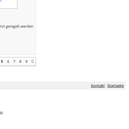
t
etzt geregelt werden
5
6
7
8
9
Kontakt
·
Startseite
en