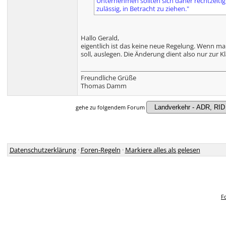
Unternehmen sollten sich daher rechtzeitig 
zulässig, in Betracht zu ziehen."
Hallo Gerald,
eigentlich ist das keine neue Regelung. Wenn man 
soll, auslegen. Die Änderung dient also nur zur Kl
Freundliche Grüße
Thomas Damm
gehe zu folgendem Forum
Datenschutzerklärung
·
Foren-Regeln
·
Markiere alles als gelesen
F