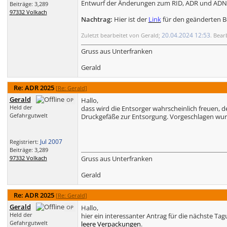
Entwurf der Änderungen zum RID, ADR und ADN fü
Beiträge: 3,289
97332 Volkach
Nachtrag:
Hier ist der
Link
für den geänderten Be
20.04.2024
12:53
Zuletzt bearbeitet von Gerald;
. Bear
Gruss aus Unterfranken
Gerald
Re: ADR 2025
[
Re: Gerald
]
Gerald
Hallo,
OP
Held der
dass wird die Entsorger wahrscheinlich freuen, d
Gefahrgutwelt
Druckgefäße zur Entsorgung. Vorgeschlagen wur
Jul 2007
Registriert:
Beiträge: 3,289
97332 Volkach
Gruss aus Unterfranken
Gerald
Re: ADR 2025
[
Re: Gerald
]
Gerald
Hallo,
OP
Held der
hier ein interessanter Antrag für die nächste 
Gefahrgutwelt
leere Verpackungen
.