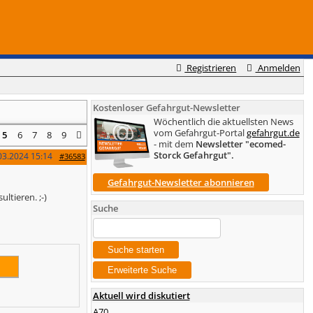
Registrieren
Anmelden
Kostenloser Gefahrgut-Newsletter
Wöchentlich die aktuellsten News
vom Gefahrgut-Portal
gefahrgut.de
5
6
7
8
9
- mit dem
Newsletter "ecomed-
Storck Gefahrgut".
03.2024
15:14
#36583
Gefahrgut-Newsletter abonnieren
ltieren. ;-)
Suche
Aktuell wird diskutiert
A70