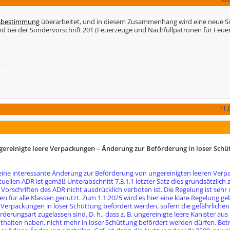
fsbestimmung
überarbeitet, und in diesem Zusammenhang wird eine neue So
ei der Sondervorschrift 201 (Feuerzeuge und Nachfüllpatronen für Feuer
11.
ereinigte leere Verpackungen – Änderung zur Beförderung in loser Schü
eine interessante Änderung zur Beförderung von ungereinigten leeren Ver
ellen ADR ist gemäß Unterabschnitt 7.3.1.1 letzter Satz dies grundsätzlich z
orschriften des ADR nicht ausdrücklich verboten ist. Die Regelung ist sehr 
en für alle Klassen genutzt. Zum 1.1.2025 wird es hier eine klare Regelung ge
Verpackungen in loser Schüttung befördert werden, sofern die gefährlichen
rderungsart zugelassen sind. D. h., dass z. B. ungereinigte leere Kanister aus
enthalten haben, nicht mehr in loser Schüttung befördert werden dürfen. Bet