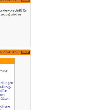
ndervorschrift für
zeuge) wird es
07.2024
04:55
#37034
ttung
packungen
ulässig,
offen
ben.
 Güter,
roffene