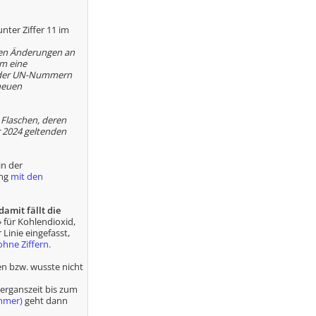
unter Ziffer 11 im
en Änderungen an
um eine
er UN-Nummern
 neuen
Flaschen, deren
r 2024 geltenden
in der
ung
mit den
damit fällt die
 für Kohlendioxid,
Linie eingefasst,
hne Ziffern.
en bzw. wusste nicht
berganszeit bis zum
mmer)
geht dann