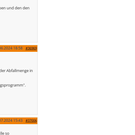
geben und den den
06.2024
18:58
#36969
der Abfallmenge in
ngsprogramm".
07.2024
15:43
#37006
lle so