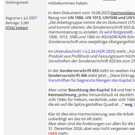
Gefahrgutwelt
mitbekommen haben.
In dem Dokument vom 16.06.2023
Harmonisieru
Bezug von
UN 1006, UN 1013, UN1046 und UN1
Jul 2007
Registriert:
„Die Arbeitsgruppe nimmt die im Dokument OT
Beiträge: 3,289
und kommt überein, die Sondervorschrift 653 du
97332 Volkach
Harmonisierung zu erzielen.
Es wird festgestellt
1006, 1013, 1046 und 1066 im RID/ADR/ADN führen
Sondervorschrift eine zweijährige Übergangsfris
Im
Unterabschnitt 1.6.2.24 (ADR 2025)
steht:
„Für
Produkt aus Prüfdruck und Fassungsraum höchste
Vorschriften der Sondervorschrift 653 bis zum 
In der
Sondervorschrift 653
steht im zweiten Hal
Sondervorschrift 406
steht jetzt: „ Diese Eintr
Vorschriften für begrenzte Mengen des Kapitel 3
Aber unter
Beachtung des Kapitel 3.4
und hier 
Kennzeichnung
„jedes Versandstück ist deutlich
«UN 1046» für Helium, verdichtet, oder «UN 1066» 
die ein auf die Spitze gestelltes Quadrat …“
weg
.
Klar ist dies eine Harmonisierung, was die Arbei
unbedingt wo das im AR steht.
Aber eben sind die Änderungen vor allen für die 
31. Dezember 2026, aber was nicht vergessen werd
nicht
mehr.