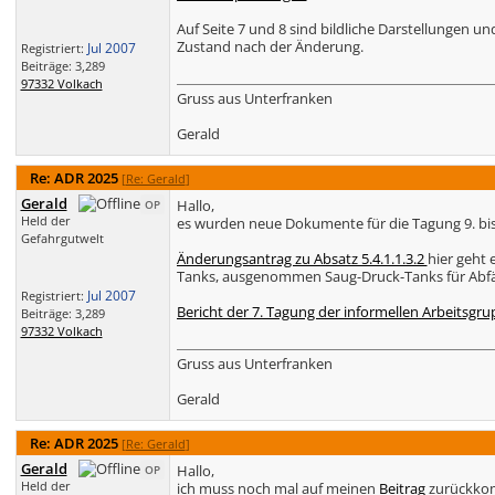
Auf Seite 7 und 8 sind bildliche Darstellungen u
Zustand nach der Änderung.
Jul 2007
Registriert:
Beiträge: 3,289
97332 Volkach
Gruss aus Unterfranken
Gerald
Re: ADR 2025
[
Re: Gerald
]
Gerald
Hallo,
OP
Held der
es wurden neue Dokumente für die Tagung 9. bis
Gefahrgutwelt
Änderungsantrag zu Absatz 5.4.1.1.3.2
hier geht 
Tanks, ausgenommen Saug-Druck-Tanks für Abfäl
Jul 2007
Registriert:
Bericht der 7. Tagung der informellen Arbeitsgru
Beiträge: 3,289
97332 Volkach
Gruss aus Unterfranken
Gerald
Re: ADR 2025
[
Re: Gerald
]
Gerald
Hallo,
OP
Held der
ich muss noch mal auf meinen
Beitrag
zurückkomm