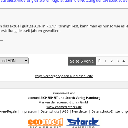
auf diese Änderung einstellen. Ggf. ist dann die Nutzung der UN 3509, sowei
das aktuell gültige ADR in 7.3.1.1 "sinnig" liest, kann man es nur so wie es j
arstellung des seit Jahren gewollten.
Seite 5 von 9
1
2
3
4
zeige/verberge Spalten auf dieser Seite
Präsentiert von
ecomed SICHERHEIT und Storck Verlag Hamburg
Marken der ecomed-Storck GmbH
www.ecomed-storck.de
oren-Regeln
|
Impressum
|
Datenschutz
|
AGB
|
Newsletter
|
Datenschutz-Einstellung