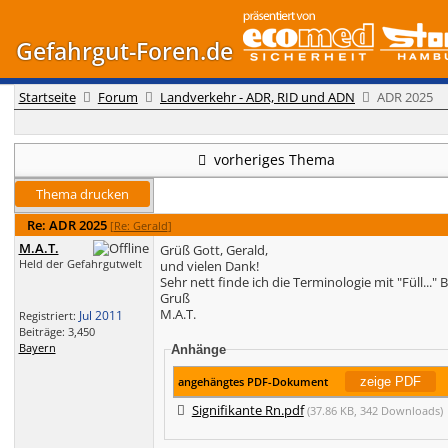
Gefahrgut-Foren.de
Startseite
Forum
Landverkehr - ADR, RID und ADN
ADR 2025
vorheriges Thema
Thema drucken
Re: ADR 2025
[
Re: Gerald
]
M.A.T.
Grüß Gott, Gerald,
Held der Gefahrgutwelt
und vielen Dank!
Sehr nett finde ich die Terminologie mit "Füll...
Gruß
M.A.T.
Jul 2011
Registriert:
Beiträge: 3,450
Bayern
Anhänge
angehängtes PDF-Dokument
Signifikante Rn.pdf
(37.86 KB, 342 Downloads)