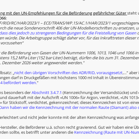
ng mit den UN-Empfehlungen für die Beförderung gefährlicher Güter
steht 
066
:
IF/RID/RC/HAR/2023/1 – ECE/TRANS/WP.15/AC.1/HAR/2023/1 vorgeschlagen
rch die neue Sondervorschrift 406 der UN-Modellvorschriften zu ersetzen, 
, dass dies jedoch zu strengeren Bedingungen für die Freistellung von Gasen
d
 würde. Die Arbeitsgruppe schlägt daher vor, für das Inkrafttreten dieser
t vorzusehen“
 die Beförderung von Gasen der UN-Nummern 1006, 1013, 1046 und 1066 in 
ns 15,2 MPa·Liter (152 bar·Liter) beträgt, dürfen die bis zum 31. Dezembe
31. Dezember 2026 weiter angewendet werden."
bsatz: „
nicht den übrigen Vorschriften des ADR/RID, vorausgesetzt
,…“ aber 
agungen darf in Druckgefäßen mit höchstens 1000 ml Inhalt in Übereinstimm
.4 befördert werden.
“
ins besonders der
Abschnitt 3.4.7.1
(Kennzeichnung der Versandstücke) und
 und dauerhaft mit der Aufschrift «UN 1006» für Argon, verdichtet, «UN 1013»
für Stickstoff, verdichtet, gekennzeichnet; dieses Kennzeichen ist von einer 
Dann haben wir die Kennzeichnung mit der normalen Raute (Diamant) also o
t erleichtert und nicht jeder konnte mit der alten Kennzeichnung was anfang
Hersteller, die Beförderer u.ä. schon recht gravierend. Gut wir haben eine Ü
en sollte, es betrifft unter anderen die
Kennzeichnung (Raute mit UN-Nu