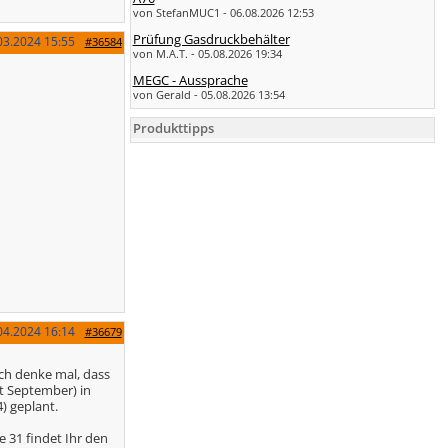
von StefanMUC1 - 06.08.2026 12:53
Prüfung Gasdruckbehälter
03.2024
15:55
#36584
von M.A.T. - 05.08.2026 19:34
MEGC - Aussprache
von Gerald - 05.08.2026 13:54
Produkttipps
04.2024
16:14
#36679
Ich denke mal, dass
ht September) in
) geplant.
 31 findet Ihr den