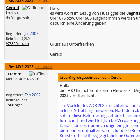
Re: ADR 2025
[
Re: Gerald
]
Gerald
Hallo,
OP
Held der
es wird wohl im Bezug von Flüssiggas die
Begrif
Gefahrgutwelt
UN 1075 bzw. UN 1965 aufgenommen werden und b
dadurch eine Änderung geben.
Jul 2007
Registriert:
Beiträge: 3,289
97332 Volkach
Gruss aus Unterfranken
Gerald
Re: ADR 2025
[
Re: Gerald
]
TDamm
Ursprünglich geschrieben von: Gerald
Meister aller Klassen
Hallo,
die IHK Ulm hat heute einen Hinweis zu
Ung
Feb 2002
Registriert:
2025
veröffentlicht.
Beiträge: 723
Thüringen
"Im Vorfeld des ADR 2025 möchten wir auf 
in loser Schüttung hinweisen. Nach dem aktu
sofern diese Beförderungsart durch andere V
formuliert und wird folglich bei Verpackung
Danach dürfen nur noch ungereinigte leere 
die in ihnen enthalten waren, für diese Befö
Kunststoff, die flüssige gefährliche Güter 