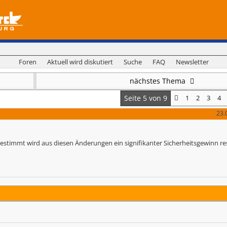
Foren
Aktuell wird diskutiert
Suche
FAQ
Newsletter
nächstes Thema
Seite 5 von 9
1
2
3
4
23.
" Bestimmt wird aus diesen Änderungen ein signifikanter Sicherheitsgewinn resu