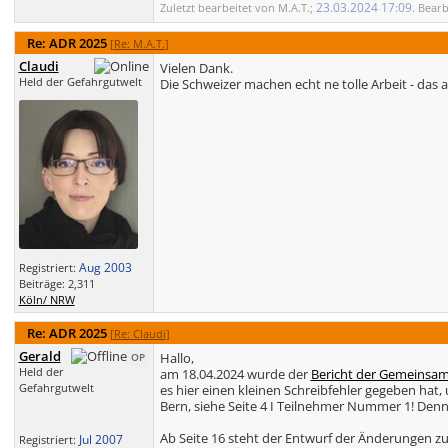
23.03.2024
17:09
Zuletzt bearbeitet von M.A.T.;
. Bear
Re: ADR 2025
[
Re: M.A.T.
]
Claudi
Vielen Dank.
Held der Gefahrgutwelt
Die Schweizer machen echt ne tolle Arbeit - das a
Aug 2003
Registriert:
Beiträge: 2,311
Köln/ NRW
Re: ADR 2025
[
Re: Claudi
]
Gerald
Hallo,
OP
Held der
am 18.04.2024 wurde der
Bericht der Gemeinsame
Gefahrgutwelt
es hier einen kleinen Schreibfehler gegeben hat,
Bern, siehe Seite 4 I Teilnehmer Nummer 1! Denn 
Ab Seite 16 steht der Entwurf der Änderungen zu
Jul 2007
Registriert: