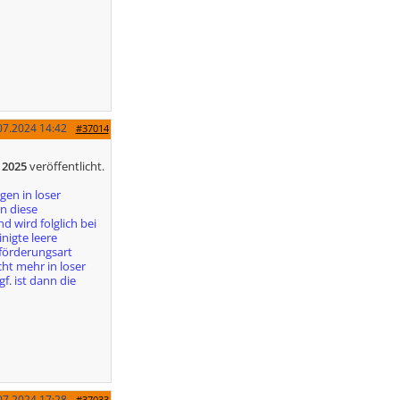
07.2024
14:42
#37014
 2025
veröffentlicht.
en in loser
n diese
d wird folglich bei
nigte leere
eförderungsart
cht mehr in loser
f. ist dann die
07.2024
17:28
#37033