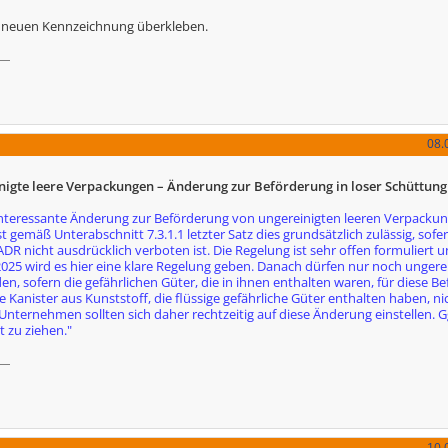
r neuen Kennzeichnung überkleben.
08.
nigte leere Verpackungen – Änderung zur Beförderung in loser Schüttung
interessante Änderung zur Beförderung von ungereinigten leeren Verpackung
gemäß Unterabschnitt 7.3.1.1 letzter Satz dies grundsätzlich zulässig, sofer
R nicht ausdrücklich verboten ist. Die Regelung ist sehr offen formuliert un
2025 wird es hier eine klare Regelung geben. Danach dürfen nur noch ungerei
, sofern die gefährlichen Güter, die in ihnen enthalten waren, für diese B
ere Kanister aus Kunststoff, die flüssige gefährliche Güter enthalten haben, ni
ternehmen sollten sich daher rechtzeitig auf diese Änderung einstellen. Gg
t zu ziehen."
10.