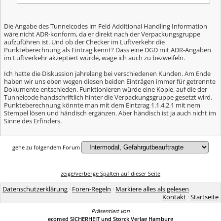
Die Angabe des Tunnelcodes im Feld Additional Handling Information
wäre nicht ADR-konform, da er direkt nach der Verpackungsgruppe
aufzuführen ist. Und ob der Checker im Luftverkehr die
Punkteberechnung als Eintrag kennt? Dass eine DGD mit ADR-Angaben
im Luftverkehr akzeptiert würde, wage ich auch zu bezweifeln.
Ich hatte die Diskussion jahrelang bei verschiedenen Kunden. Am Ende
haben wir uns eben wegen diesen beiden Einträgen immer für getrennte
Dokumente entschieden. Funktionieren würde eine Kopie, auf die der
Tunnelcode handschriftlich hinter die Verpackungsgruppe gesetzt wird.
Punkteberechnung könnte man mit dem Eintzrag 1.1.4.2.1 mit nem
Stempel lösen und händisch ergänzen. Aber händisch ist ja auch nicht im
Sinne des Erfinders.
gehe zu folgendem Forum
zeige/verberge Spalten auf dieser Seite
Datenschutzerklärung
·
Foren-Regeln
·
Markiere alles als gelesen
Kontakt
·
Startseite
Präsentiert von
ecomed SICHERHEIT und Storck Verlag Hamburg