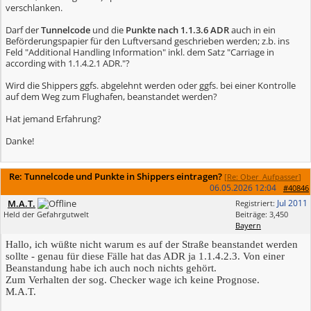
verschlanken.
Darf der
Tunnelcode
und die
Punkte nach 1.1.3.6 ADR
auch in ein
Beförderungspapier für den Luftversand geschrieben werden; z.b. ins
Feld "Additional Handling Information" inkl. dem Satz "Carriage in
according with 1.1.4.2.1 ADR."?
Wird die Shippers ggfs. abgelehnt werden oder ggfs. bei einer Kontrolle
auf dem Weg zum Flughafen, beanstandet werden?
Hat jemand Erfahrung?
Danke!
Re: Tunnelcode und Punkte in Shippers eintragen?
[
Re: Ober_Aufpasser
]
06.05.2026
12:04
#40846
M.A.T.
Jul 2011
Registriert:
Held der Gefahrgutwelt
Beiträge: 3,450
Bayern
Hallo, ich wüßte nicht warum es auf der Straße beanstandet werden
sollte - genau für diese Fälle hat das ADR ja 1.1.4.2.3. Von einer
Beanstandung habe ich auch noch nichts gehört.
Zum Verhalten der sog. Checker wage ich keine Prognose.
M.A.T.