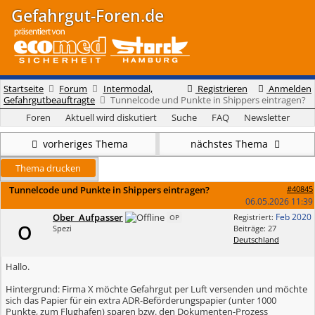
Gefahrgut-Foren.de
Startseite
Forum
Intermodal,
Registrieren
Anmelden
Gefahrgutbeauftragte
Tunnelcode und Punkte in Shippers eintragen?
Foren
Aktuell wird diskutiert
Suche
FAQ
Newsletter
vorheriges Thema
nächstes Thema
Thema drucken
Tunnelcode und Punkte in Shippers eintragen?
#40845
06.05.2026
11:39
Ober_Aufpasser
Feb 2020
Registriert:
OP
O
Spezi
Beiträge: 27
Deutschland
Hallo.
Hintergrund: Firma X möchte Gefahrgut per Luft versenden und möchte
sich das Papier für ein extra ADR-Beförderungspapier (unter 1000
Punkte, zum Flughafen) sparen bzw. den Dokumenten-Prozess