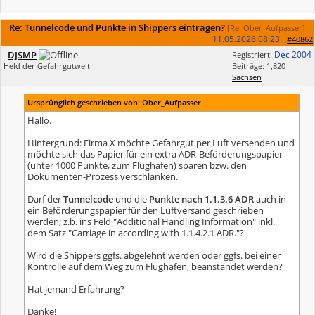
Re: Tunnelcode und Punkte in Shippers eintragen?
[
Re: Ober_Aufpasser
]
11.05.2026
08:23
#40862
DJSMP
Dec 2004
Registriert:
Held der Gefahrgutwelt
Beiträge: 1,820
Sachsen
Ursprünglich geschrieben von: Ober_Aufpasser
Hallo.
Hintergrund: Firma X möchte Gefahrgut per Luft versenden und
möchte sich das Papier für ein extra ADR-Beförderungspapier
(unter 1000 Punkte, zum Flughafen) sparen bzw. den
Dokumenten-Prozess verschlanken.
Darf der
Tunnelcode
und die
Punkte nach 1.1.3.6 ADR
auch in
ein Beförderungspapier für den Luftversand geschrieben
werden; z.b. ins Feld "Additional Handling Information" inkl.
dem Satz "Carriage in according with 1.1.4.2.1 ADR."?
Wird die Shippers ggfs. abgelehnt werden oder ggfs. bei einer
Kontrolle auf dem Weg zum Flughafen, beanstandet werden?
Hat jemand Erfahrung?
Danke!