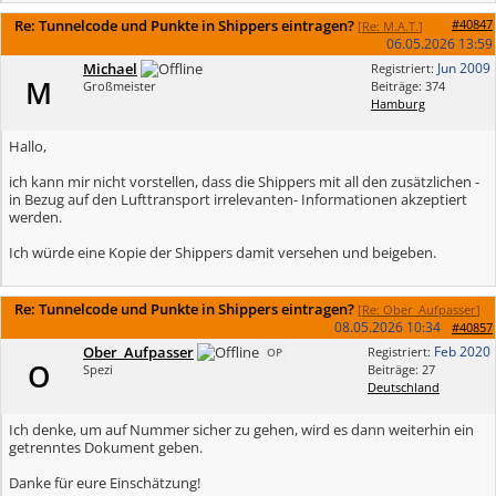
Re: Tunnelcode und Punkte in Shippers eintragen?
#40847
[
Re: M.A.T.
]
06.05.2026
13:59
Michael
Jun 2009
Registriert:
M
Großmeister
Beiträge: 374
Hamburg
Hallo,
ich kann mir nicht vorstellen, dass die Shippers mit all den zusätzlichen -
in Bezug auf den Lufttransport irrelevanten- Informationen akzeptiert
werden.
Ich würde eine Kopie der Shippers damit versehen und beigeben.
Re: Tunnelcode und Punkte in Shippers eintragen?
[
Re: Ober_Aufpasser
]
08.05.2026
10:34
#40857
Ober_Aufpasser
Feb 2020
Registriert:
OP
O
Spezi
Beiträge: 27
Deutschland
Ich denke, um auf Nummer sicher zu gehen, wird es dann weiterhin ein
getrenntes Dokument geben.
Danke für eure Einschätzung!