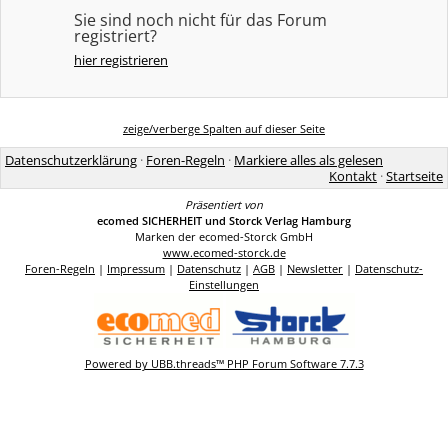
Sie sind noch nicht für das Forum
registriert?
hier registrieren
zeige/verberge Spalten auf dieser Seite
Datenschutzerklärung
·
Foren-Regeln
·
Markiere alles als gelesen
Kontakt
·
Startseite
Präsentiert von
ecomed SICHERHEIT und Storck Verlag Hamburg
Marken der ecomed-Storck GmbH
www.ecomed-storck.de
Foren-Regeln
|
Impressum
|
Datenschutz
|
AGB
|
Newsletter
|
Datenschutz-
Einstellungen
Powered by UBB.threads™ PHP Forum Software 7.7.3