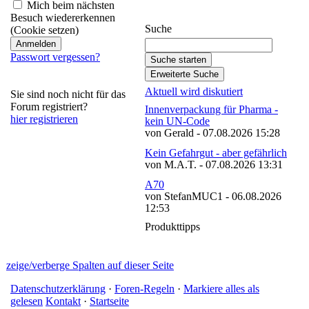
abonnieren
Mich beim nächsten
Besuch wiedererkennen
Suche
(Cookie setzen)
Passwort vergessen?
Aktuell wird diskutiert
Sie sind noch nicht für das
Forum registriert?
Innenverpackung für Pharma -
hier registrieren
kein UN-Code
von Gerald - 07.08.2026 15:28
Kein Gefahrgut - aber gefährlich
von M.A.T. - 07.08.2026 13:31
A70
von StefanMUC1 - 06.08.2026
12:53
Produkttipps
zeige/verberge Spalten auf dieser Seite
Datenschutzerklärung
·
Foren-Regeln
·
Markiere alles als
gelesen
Kontakt
·
Startseite