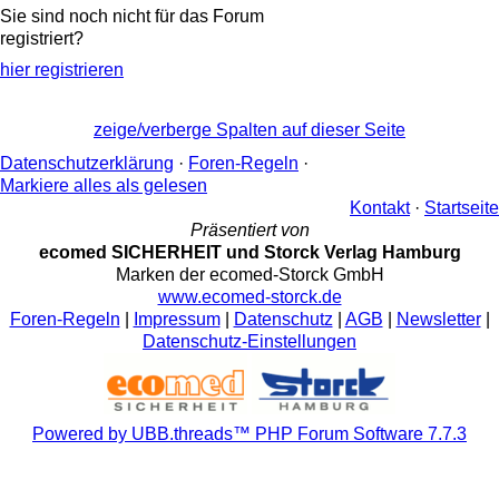
Sie sind noch nicht für das Forum
registriert?
hier registrieren
zeige/verberge Spalten auf dieser Seite
Datenschutzerklärung
·
Foren-Regeln
·
Markiere alles als gelesen
Kontakt
·
Startseite
Präsentiert von
ecomed SICHERHEIT und Storck Verlag Hamburg
Marken der ecomed-Storck GmbH
www.ecomed-storck.de
Foren-Regeln
|
Impressum
|
Datenschutz
|
AGB
|
Newsletter
|
Datenschutz-Einstellungen
Powered by UBB.threads™ PHP Forum Software 7.7.3