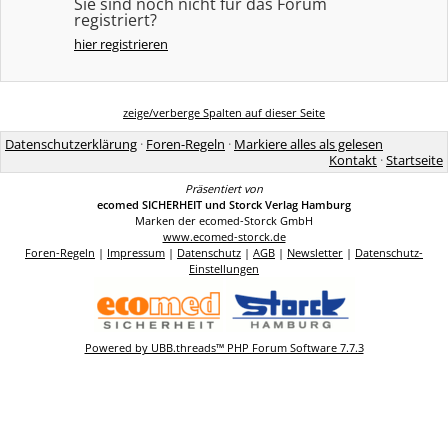
Sie sind noch nicht für das Forum
registriert?
hier registrieren
zeige/verberge Spalten auf dieser Seite
Datenschutzerklärung
·
Foren-Regeln
·
Markiere alles als gelesen
Kontakt
·
Startseite
Präsentiert von
ecomed SICHERHEIT und Storck Verlag Hamburg
Marken der ecomed-Storck GmbH
www.ecomed-storck.de
Foren-Regeln
|
Impressum
|
Datenschutz
|
AGB
|
Newsletter
|
Datenschutz-
Einstellungen
Powered by UBB.threads™ PHP Forum Software 7.7.3