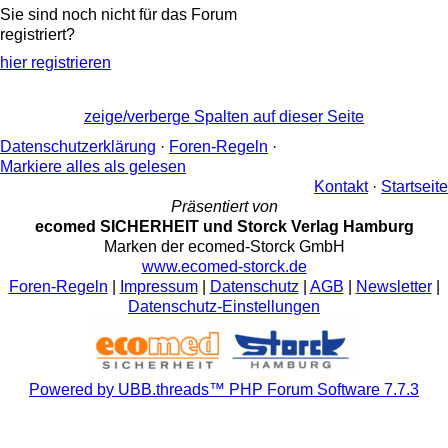
Sie sind noch nicht für das Forum
registriert?
hier registrieren
zeige/verberge Spalten auf dieser Seite
Datenschutzerklärung
·
Foren-Regeln
·
Markiere alles als gelesen
Kontakt
·
Startseite
Präsentiert von
ecomed SICHERHEIT und Storck Verlag Hamburg
Marken der ecomed-Storck GmbH
www.ecomed-storck.de
Foren-Regeln
|
Impressum
|
Datenschutz
|
AGB
|
Newsletter
|
Datenschutz-Einstellungen
Powered by UBB.threads™ PHP Forum Software 7.7.3