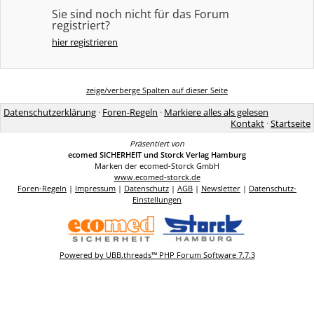
Sie sind noch nicht für das Forum
registriert?
hier registrieren
zeige/verberge Spalten auf dieser Seite
Datenschutzerklärung
·
Foren-Regeln
·
Markiere alles als gelesen
Kontakt
·
Startseite
Präsentiert von
ecomed SICHERHEIT und Storck Verlag Hamburg
Marken der ecomed-Storck GmbH
www.ecomed-storck.de
Foren-Regeln
|
Impressum
|
Datenschutz
|
AGB
|
Newsletter
|
Datenschutz-
Einstellungen
Powered by UBB.threads™ PHP Forum Software 7.7.3