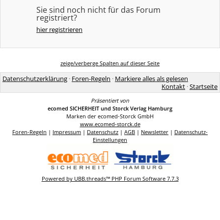
Sie sind noch nicht für das Forum
registriert?
hier registrieren
zeige/verberge Spalten auf dieser Seite
Datenschutzerklärung
·
Foren-Regeln
·
Markiere alles als gelesen
Kontakt
·
Startseite
Präsentiert von
ecomed SICHERHEIT und Storck Verlag Hamburg
Marken der ecomed-Storck GmbH
www.ecomed-storck.de
Foren-Regeln
|
Impressum
|
Datenschutz
|
AGB
|
Newsletter
|
Datenschutz-
Einstellungen
Powered by UBB.threads™ PHP Forum Software 7.7.3