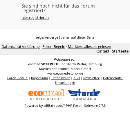
Sie sind noch nicht für das Forum
registriert?
hier registrieren
zeige/verberge Spalten auf dieser Seite
Datenschutzerklärung
·
Foren-Regeln
·
Markiere alles als gelesen
Kontakt
·
Startseite
Präsentiert von
ecomed SICHERHEIT und Storck Verlag Hamburg
Marken der ecomed-Storck GmbH
www.ecomed-storck.de
Foren-Regeln
|
Impressum
|
Datenschutz
|
AGB
|
Newsletter
|
Datenschutz-
Einstellungen
Powered by UBB.threads™ PHP Forum Software 7.7.3