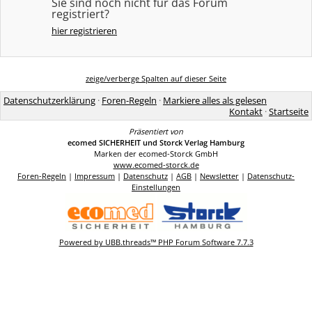
Sie sind noch nicht für das Forum
registriert?
hier registrieren
zeige/verberge Spalten auf dieser Seite
Datenschutzerklärung
·
Foren-Regeln
·
Markiere alles als gelesen
Kontakt
·
Startseite
Präsentiert von
ecomed SICHERHEIT und Storck Verlag Hamburg
Marken der ecomed-Storck GmbH
www.ecomed-storck.de
Foren-Regeln
|
Impressum
|
Datenschutz
|
AGB
|
Newsletter
|
Datenschutz-
Einstellungen
Powered by UBB.threads™ PHP Forum Software 7.7.3