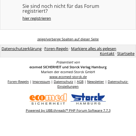
Sie sind noch nicht für das Forum
registriert?
hier registrieren
zeige/verberge Spalten auf dieser Seite
Datenschutzerklärung
·
Foren-Regeln
·
Markiere alles als gelesen
Kontakt
·
Startseite
Präsentiert von
ecomed SICHERHEIT und Storck Verlag Hamburg
Marken der ecomed-Storck GmbH
www.ecomed-storck.de
Foren-Regeln
|
Impressum
|
Datenschutz
|
AGB
|
Newsletter
|
Datenschutz-
Einstellungen
Powered by UBB.threads™ PHP Forum Software 7.7.3