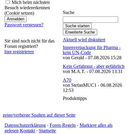
abonnieren
Mich beim nächsten
Besuch wiedererkennen
Suche
(Cookie setzen)
Passwort vergessen?
Aktuell wird diskutiert
Sie sind noch nicht für das
Forum registriert?
Innenverpackung für Pharma -
hier registrieren
kein UN-Code
von Gerald - 07.08.2026 15:28
Kein Gefahrgut - aber gefährlich
von M.A.T. - 07.08.2026 13:31
A70
von StefanMUC1 - 06.08.2026
12:53
Produkttipps
zeige/verberge Spalten auf dieser Seite
Datenschutzerklärung
·
Foren-Regeln
·
Markiere alles als
gelesen
Kontakt
·
Startseite