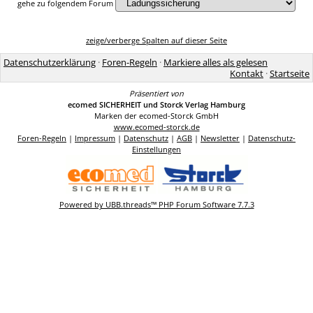
gehe zu folgendem Forum
zeige/verberge Spalten auf dieser Seite
Datenschutzerklärung
·
Foren-Regeln
·
Markiere alles als gelesen
Kontakt
·
Startseite
Präsentiert von
ecomed SICHERHEIT und Storck Verlag Hamburg
Marken der ecomed-Storck GmbH
www.ecomed-storck.de
Foren-Regeln
|
Impressum
|
Datenschutz
|
AGB
|
Newsletter
|
Datenschutz-
Einstellungen
Powered by UBB.threads™ PHP Forum Software 7.7.3