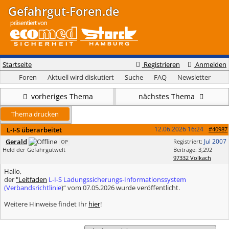
Gefahrgut-Foren.de
Startseite
Registrieren
Anmelden
Foren
Aktuell wird diskutiert
Suche
FAQ
Newsletter
vorheriges Thema
nächstes Thema
Thema drucken
12.06.2026
16:24
L-I-S überarbeitet
#40987
Gerald
Jul 2007
Registriert:
OP
Held der Gefahrgutwelt
Beiträge: 3,292
97332 Volkach
Hallo,
der
"Leitfaden
L-I-S Ladungssicherungs-Informationssystem
(Verbandsrichtlinie
)“ vom 07.05.2026 wurde veröffentlicht.
Weitere Hinweise findet Ihr
hier
!