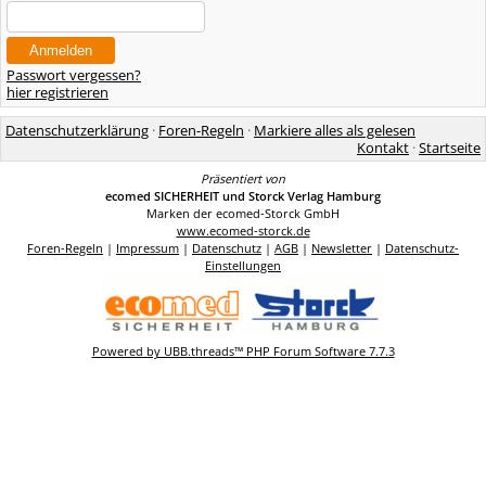
Passwort vergessen?
hier registrieren
Datenschutzerklärung
·
Foren-Regeln
·
Markiere alles als gelesen
Kontakt
·
Startseite
Präsentiert von
ecomed SICHERHEIT und Storck Verlag Hamburg
Marken der ecomed-Storck GmbH
www.ecomed-storck.de
Foren-Regeln
|
Impressum
|
Datenschutz
|
AGB
|
Newsletter
|
Datenschutz-
Einstellungen
Powered by UBB.threads™ PHP Forum Software 7.7.3