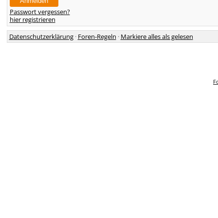
Passwort vergessen?
hier registrieren
Datenschutzerklärung
·
Foren-Regeln
·
Markiere alles als gelesen
F