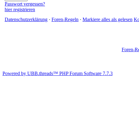
Passwort vergessen?
hier registrieren
Datenschutzerklärung
·
Foren-Regeln
·
Markiere alles als gelesen
Ko
Foren-R
Powered by UBB.threads™ PHP Forum Software 7.7.3