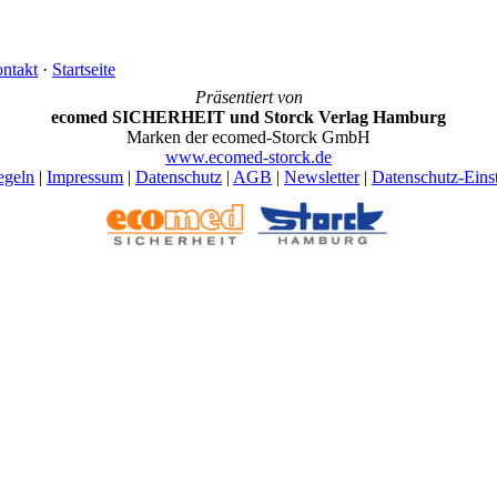
ntakt
·
Startseite
Präsentiert von
ecomed SICHERHEIT und Storck Verlag Hamburg
Marken der ecomed-Storck GmbH
www.ecomed-storck.de
egeln
|
Impressum
|
Datenschutz
|
AGB
|
Newsletter
|
Datenschutz-Eins