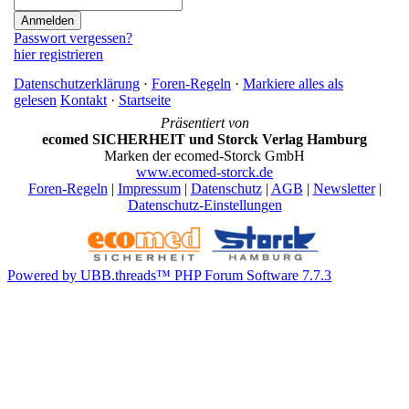
Passwort vergessen?
hier registrieren
Datenschutzerklärung
·
Foren-Regeln
·
Markiere alles als
gelesen
Kontakt
·
Startseite
Präsentiert von
ecomed SICHERHEIT und Storck Verlag Hamburg
Marken der ecomed-Storck GmbH
www.ecomed-storck.de
Foren-Regeln
|
Impressum
|
Datenschutz
|
AGB
|
Newsletter
|
Datenschutz-Einstellungen
Powered by UBB.threads™ PHP Forum Software 7.7.3