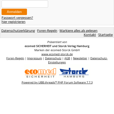
Passwort vergessen?
hier registrieren
Datenschutzerklärung
·
Foren-Regeln
·
Markiere alles als gelesen
Kontakt
·
Startseite
Präsentiert von
ecomed SICHERHEIT und Storck Verlag Hamburg
Marken der ecomed-Storck GmbH
www.ecomed-storck.de
Foren-Regeln
|
Impressum
|
Datenschutz
|
AGB
|
Newsletter
|
Datenschutz-
Einstellungen
Powered by UBB.threads™ PHP Forum Software 7.7.3