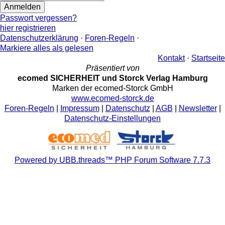
Passwort vergessen?
hier registrieren
Datenschutzerklärung
·
Foren-Regeln
·
Markiere alles als gelesen
Kontakt
·
Startseite
Präsentiert von
ecomed SICHERHEIT und Storck Verlag Hamburg
Marken der ecomed-Storck GmbH
www.ecomed-storck.de
Foren-Regeln
|
Impressum
|
Datenschutz
|
AGB
|
Newsletter
|
Datenschutz-Einstellungen
Powered by UBB.threads™ PHP Forum Software 7.7.3