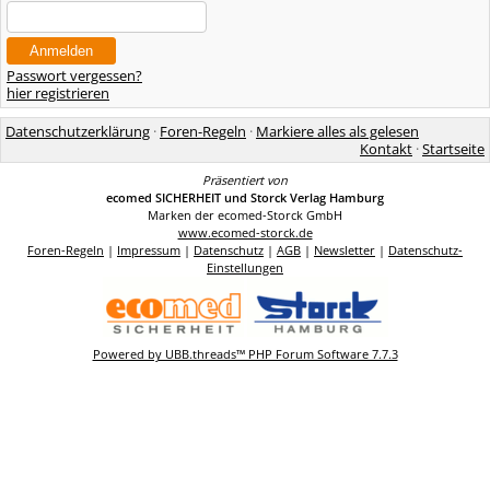
Passwort vergessen?
hier registrieren
Datenschutzerklärung
·
Foren-Regeln
·
Markiere alles als gelesen
Kontakt
·
Startseite
Präsentiert von
ecomed SICHERHEIT und Storck Verlag Hamburg
Marken der ecomed-Storck GmbH
www.ecomed-storck.de
Foren-Regeln
|
Impressum
|
Datenschutz
|
AGB
|
Newsletter
|
Datenschutz-
Einstellungen
Powered by UBB.threads™ PHP Forum Software 7.7.3