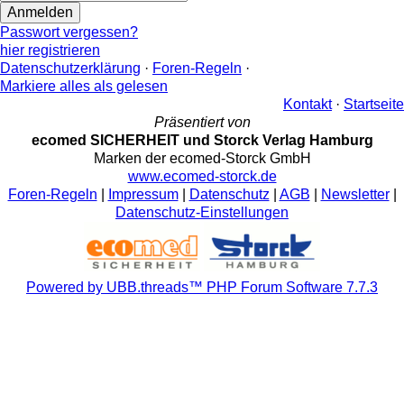
Passwort vergessen?
hier registrieren
Datenschutzerklärung
·
Foren-Regeln
·
Markiere alles als gelesen
Kontakt
·
Startseite
Präsentiert von
ecomed SICHERHEIT und Storck Verlag Hamburg
Marken der ecomed-Storck GmbH
www.ecomed-storck.de
Foren-Regeln
|
Impressum
|
Datenschutz
|
AGB
|
Newsletter
|
Datenschutz-Einstellungen
Powered by UBB.threads™ PHP Forum Software 7.7.3