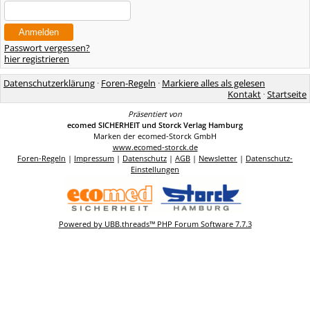
Passwort vergessen?
hier registrieren
Datenschutzerklärung
·
Foren-Regeln
·
Markiere alles als gelesen
Kontakt
·
Startseite
Präsentiert von
ecomed SICHERHEIT und Storck Verlag Hamburg
Marken der ecomed-Storck GmbH
www.ecomed-storck.de
Foren-Regeln
|
Impressum
|
Datenschutz
|
AGB
|
Newsletter
|
Datenschutz-
Einstellungen
Powered by UBB.threads™ PHP Forum Software 7.7.3