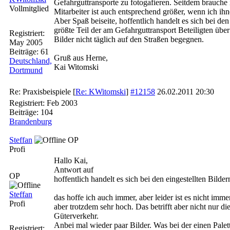
Gefahrguttransporte zu fotogafieren. Seitdem brauche
Vollmitglied
Mitarbeiter ist auch entsprechend größer, wenn ich ih
Aber Spaß beiseite, hoffentlich handelt es sich bei d
größte Teil der am Gefahrguttransport Beteiligten üb
Registriert:
Bilder nicht täglich auf den Straßen begegnen.
May 2005
Beiträge: 61
Gruß aus Herne,
Deutschland,
Kai Witomski
Dortmund
Re: Praxisbeispiele
[
Re: KWitomski
]
#12158
26.02.2011
20:30
Registriert:
Feb 2003
Beiträge: 104
Brandenburg
Steffan
OP
Profi
Hallo Kai,
Antwort auf
OP
hoffentlich handelt es sich bei den eingestellten Bil
Steffan
das hoffe ich auch immer, aber leider ist es nicht imm
Profi
aber trotzdem sehr hoch. Das betrifft aber nicht nur 
Güterverkehr.
Anbei mal wieder paar Bilder. Was bei der einen Palet
Registriert: