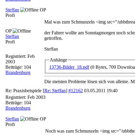
Steffan
OP
Profi
Mal was zum Schmunzeln <img src="/ubbthreads
OP
der Fahrer wollte am Sonntagmorgen noch schne
Steffan
getroffen.
Profi
Steffan
Registriert:
Feb
Anhänge
2003
13736-Bilder_18.pdf
(0 Bytes, 709 Downloa
Beiträge: 104
Brandenburg
Die meisten Probleme lösen sich von alleine. Ma
Re: Praxisbeispiele
[
Re: Steffan
]
#12162
03.05.2011
19:40
Registriert:
Feb 2003
Beiträge: 104
Brandenburg
Steffan
OP
Profi
Noch was zum Schmunzeln <img src="/ubbthread