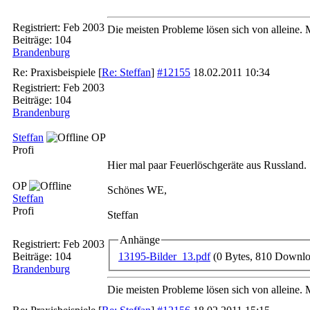
Registriert:
Feb 2003
Die meisten Probleme lösen sich von alleine. M
Beiträge: 104
Brandenburg
Re: Praxisbeispiele
[
Re: Steffan
]
#12155
18.02.2011
10:34
Registriert:
Feb 2003
Beiträge: 104
Brandenburg
Steffan
OP
Profi
Hier mal paar Feuerlöschgeräte aus Russland. 
OP
Schönes WE,
Steffan
Profi
Steffan
Anhänge
Registriert:
Feb 2003
13195-Bilder_13.pdf
(0 Bytes, 810 Downlo
Beiträge: 104
Brandenburg
Die meisten Probleme lösen sich von alleine. M