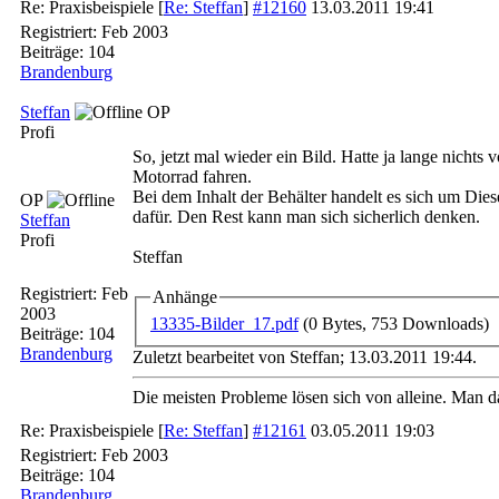
Re: Praxisbeispiele
[
Re: Steffan
]
#12160
13.03.2011
19:41
Registriert:
Feb 2003
Beiträge: 104
Brandenburg
Steffan
OP
Profi
So, jetzt mal wieder ein Bild. Hatte ja lange nichts
Motorrad fahren.
Bei dem Inhalt der Behälter handelt es sich um Dies
OP
dafür. Den Rest kann man sich sicherlich denken.
Steffan
Profi
Steffan
Registriert:
Feb
Anhänge
2003
13335-Bilder_17.pdf
(0 Bytes, 753 Downloads)
Beiträge: 104
Brandenburg
Zuletzt bearbeitet von Steffan;
13.03.2011
19:44
.
Die meisten Probleme lösen sich von alleine. Man dar
Re: Praxisbeispiele
[
Re: Steffan
]
#12161
03.05.2011
19:03
Registriert:
Feb 2003
Beiträge: 104
Brandenburg