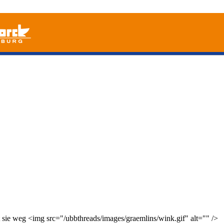
t sie weg <img src="/ubbthreads/images/graemlins/wink.gif" alt="" />