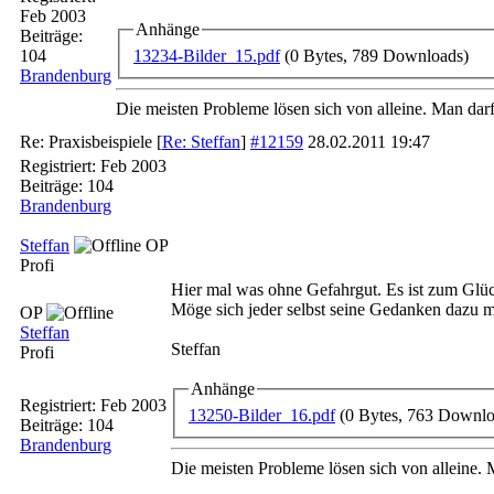
Feb 2003
Anhänge
Beiträge:
13234-Bilder_15.pdf
(0 Bytes, 789 Downloads)
104
Brandenburg
Die meisten Probleme lösen sich von alleine. Man darf 
Re: Praxisbeispiele
[
Re: Steffan
]
#12159
28.02.2011
19:47
Registriert:
Feb 2003
Beiträge: 104
Brandenburg
Steffan
OP
Profi
Hier mal was ohne Gefahrgut. Es ist zum Glück
Möge sich jeder selbst seine Gedanken dazu 
OP
Steffan
Steffan
Profi
Anhänge
Registriert:
Feb 2003
13250-Bilder_16.pdf
(0 Bytes, 763 Downlo
Beiträge: 104
Brandenburg
Die meisten Probleme lösen sich von alleine. M