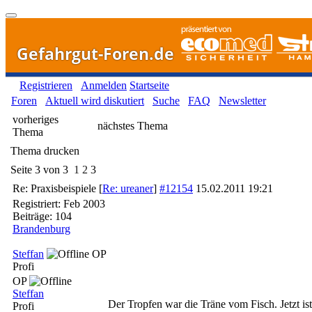
Gefahrgut-Foren.de
Registrieren
Anmelden
Startseite
Foren
Aktuell wird diskutiert
Suche
FAQ
Newsletter
vorheriges
nächstes Thema
Thema
Thema drucken
Seite 3 von 3
1
2
3
Re: Praxisbeispiele
[
Re: ureaner
]
#12154
15.02.2011
19:21
Registriert:
Feb 2003
Beiträge: 104
Brandenburg
Steffan
OP
Profi
OP
Steffan
Der Tropfen war die Träne vom Fisch. Jetzt is
Profi