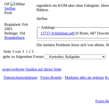
OP
eigentlich ein KOM aber ohne Fahrgäste. Ideen
Steffan
Bildern.
Profi
Steffan
Registriert:
Feb
Anhänge
2003
13737-Schlafplatz.pdf
(0 Bytes, 687 Downl
Beiträge: 104
Brandenburg
Die meisten Probleme lösen sich von alleine. Ma
Seite 3 von 3
1
2
3
gehe zu folgendem Forum
zeige/verberge Spalten auf dieser Seite
Datenschutzerklärung
·
Foren-Regeln
·
Markiere alles als gelesen
Ko
Foren-R