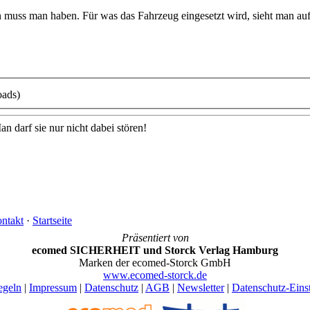
 muss man haben. Für was das Fahrzeug eingesetzt wird, sieht man au
oads)
n darf sie nur nicht dabei stören!
ntakt
·
Startseite
Präsentiert von
ecomed SICHERHEIT und Storck Verlag Hamburg
Marken der ecomed-Storck GmbH
www.ecomed-storck.de
egeln
|
Impressum
|
Datenschutz
|
AGB
|
Newsletter
|
Datenschutz-Eins