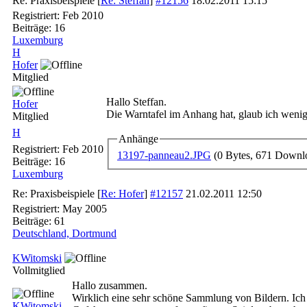
Re: Praxisbeispiele
[
Re: Steffan
]
#12156
18.02.2011
15:15
Registriert:
Feb 2010
Beiträge: 16
Luxemburg
H
Hofer
Mitglied
Hallo Steffan.
Hofer
Die Warntafel im Anhang hat, glaub ich wenigs
Mitglied
H
Anhänge
Registriert:
Feb 2010
13197-panneau2.JPG
(0 Bytes, 671 Downl
Beiträge: 16
Luxemburg
Re: Praxisbeispiele
[
Re: Hofer
]
#12157
21.02.2011
12:50
Registriert:
May 2005
Beiträge: 61
Deutschland, Dortmund
KWitomski
Vollmitglied
Hallo zusammen.
Wirklich eine sehr schöne Sammlung von Bildern. Ich
KWitomski