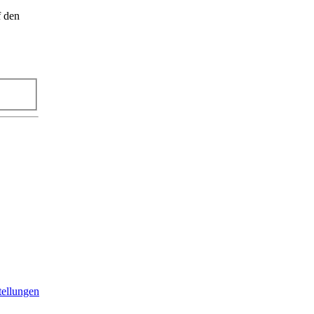
f den
tellungen