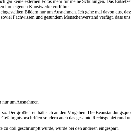
 ich gar keine externen Fotos mehr für meine Schulungen. Das Entsetze
nen ihre eigenen Kunstwerke vorführe.
en eingestellten Bildern nur um Ausnahmen. Ich gehe mal davon aus, das
er soviel Fachwissen und gesundem Menschenverstand verfügt, dass uns
dern nur um Ausnahmen
er so. Der größte Teil hält sich an den Vorgaben. Die Beanstandungsquot
die Gefahrgutvorschriften sondern auch das gesamte Rechtsgebiet rund 
te zu doll geschrumpft wurde, wurde bei den anderen eingespart.