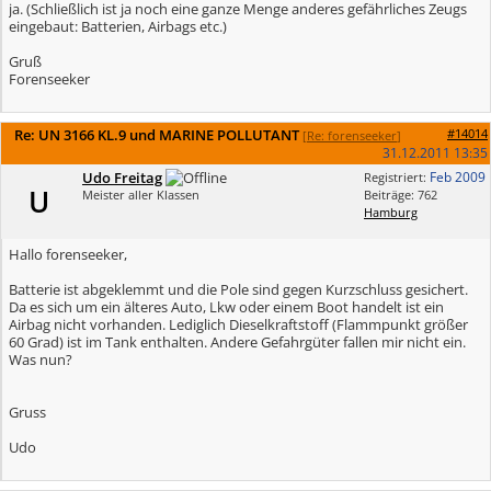
ja. (Schließlich ist ja noch eine ganze Menge anderes gefährliches Zeugs
eingebaut: Batterien, Airbags etc.)
Gruß
Forenseeker
Re: UN 3166 KL.9 und MARINE POLLUTANT
#14014
[
Re: forenseeker
]
31.12.2011
13:35
Udo Freitag
Feb 2009
Registriert:
U
Meister aller Klassen
Beiträge: 762
Hamburg
Hallo forenseeker,
Batterie ist abgeklemmt und die Pole sind gegen Kurzschluss gesichert.
Da es sich um ein älteres Auto, Lkw oder einem Boot handelt ist ein
Airbag nicht vorhanden. Lediglich Dieselkraftstoff (Flammpunkt größer
60 Grad) ist im Tank enthalten. Andere Gefahrgüter fallen mir nicht ein.
Was nun?
Gruss
Udo