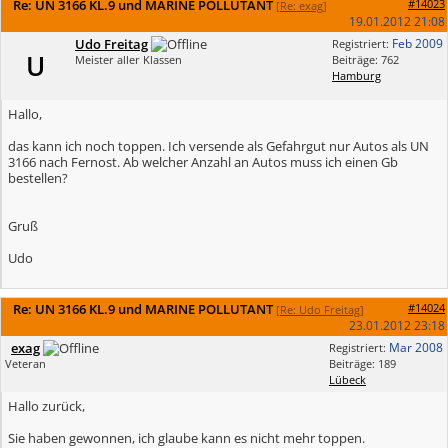
Re: UN 3166 KL.9 und MARINE POLLUTANT
#14023
[
Re: exag
]
19.01.2012
21:08
Udo Freitag
Feb 2009
Registriert:
U
Meister aller Klassen
Beiträge: 762
Hamburg
Hallo,
das kann ich noch toppen. Ich versende als Gefahrgut nur Autos als UN
3166 nach Fernost. Ab welcher Anzahl an Autos muss ich einen Gb
bestellen?
Gruß
Udo
Re: UN 3166 KL.9 und MARINE POLLUTANT
#14024
[
Re: Udo Freitag
]
23.01.2012
23:18
exag
Mar 2008
Registriert:
Veteran
Beiträge: 189
Lübeck
Hallo zurück,
Sie haben gewonnen, ich glaube kann es nicht mehr toppen.