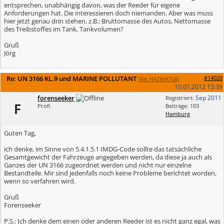
entsprechen, unabhängig davon, was der Reeder für eigene
Anforderungen hat. Die interessieren doch niemanden. Aber was muss
hier jetzt genau drin stehen, z.B.: Bruttomasse des Autos, Nettomasse
des Treibstoffes im Tank, Tankvolumen?
Gruß
Jörg
Re: UN 3166 KL.9 und MARINE POLLUTANT
#14020
[
Re: HAZMAT68
]
10.01.2012
15:39
forenseeker
Sep 2011
Registriert:
F
Profi
Beiträge: 103
Hamburg
Guten Tag,
ich denke, im Sinne von 5.4.1.5.1 IMDG-Code sollte das tatsächliche
Gesamtgewicht der Fahrzeuge angegeben werden, da diese ja auch als
Ganzes der UN 3166 zugeordnet werden und nicht nur einzelne
Bestandteile. Mir sind jedenfalls noch keine Probleme berichtet worden,
wenn so verfahren wird.
Gruß
Forenseeker
P.S.: Ich denke dem einen oder anderen Reeder ist es nicht ganz egal, was