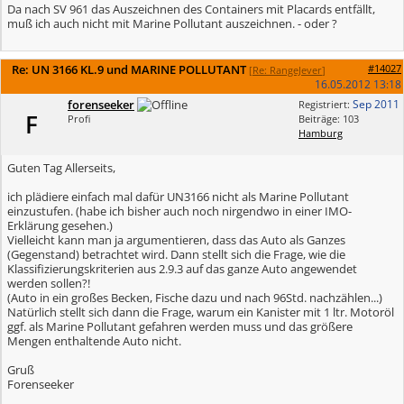
Da nach SV 961 das Auszeichnen des Containers mit Placards entfällt,
muß ich auch nicht mit Marine Pollutant auszeichnen. - oder ?
Re: UN 3166 KL.9 und MARINE POLLUTANT
#14027
[
Re: RangeJever
]
16.05.2012
13:18
forenseeker
Sep 2011
Registriert:
F
Profi
Beiträge: 103
Hamburg
Guten Tag Allerseits,
ich plädiere einfach mal dafür UN3166 nicht als Marine Pollutant
einzustufen. (habe ich bisher auch noch nirgendwo in einer IMO-
Erklärung gesehen.)
Vielleicht kann man ja argumentieren, dass das Auto als Ganzes
(Gegenstand) betrachtet wird. Dann stellt sich die Frage, wie die
Klassifizierungskriterien aus 2.9.3 auf das ganze Auto angewendet
werden sollen?!
(Auto in ein großes Becken, Fische dazu und nach 96Std. nachzählen...)
Natürlich stellt sich dann die Frage, warum ein Kanister mit 1 ltr. Motoröl
ggf. als Marine Pollutant gefahren werden muss und das größere
Mengen enthaltende Auto nicht.
Gruß
Forenseeker