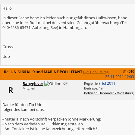
Hallo,
in dieser Sache habe ich leider auch nur gefährliches Halbwissen, habe
aber eine Idee. Ruft mal bei der zentralen Gefahrgutüberwachung (Tel.:
040/4286-65471, Abteilung-See) in Hamburg an.
Gruss
Udo
Re: UN 3166 KL.9 und MARINE POLLUTANT
#14010
[
Re: Udo Freitag
]
23.11.2011
12:03
RangeJever
Jul 2011
Registriert:
OP
R
Mitglied
Beiträge: 19
between Hannover / Wolfsburg
Danke für den Tip Udo !
folgendes kam bei raus:
- Material nach Vorschrift verpacken (ohne Markierung)
- Nach dem Verladen IMO Erklärung erstellen.
- Am Container ist keine Kennzeichnung erforderlich !