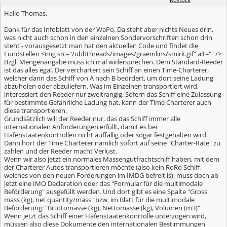
Hallo Thomas,
Dank für das Infoblatt von der WaPo. Da steht aber nichts Neues drin,
was nicht auch schon in den einzelnen Sondervorschriften schon drin
steht - vorausgesetzt man hat den aktuellen Code und findet die
Fundstellen <img src="/ubbthreads/images/graemlins/smirk.gif" alt="" />
Bzgl. Mengenangabe muss ich mal widersprechen. Dem Standard-Reeder
ist das alles egal. Der verchartert sein Schiff an einen Time-Charterer,
welcher dann das Schiff von A nach B beordert, um dort seine Ladung
abzuholen oder abzuliefern. Was im Einzelnen transportiert wird,
interessiert den Reeder nur zweitrangig. Sofern das Schiff eine Zulassung
für bestimmte Gefährliche Ladung hat, kann der Time Charterer auch
diese transportieren.
Grundsätzlich will der Reeder nur, das das Schiff immer alle
internationalen Anforderungen erfüllt, damit es bei
Hafenstaatenkontrollen nicht auffällig oder sogar festgehalten wird.
Dann hört der Time Charterer nämlich sofort auf seine "Charter-Rate" zu
zahlen und der Reeder macht Verlust.
Wenn wir also jetzt ein normales Massengutfrachtschiff haben, mit dem
der Charterer Autos transportieren möchte (also kein RoRo Schiff,
welches von den neuen Forderungen im IMDG befreit is), muss doch ab
jetzt eine IMO Declaration oder das "Formular für die multimodale
Beförderung" ausgefüllt werden. Und dort gibt es eine Spalte "Gross
mass (kg), net quantity/mass" bzw. im Blatt für die multimodale
Beförderung: "Bruttomasse (kg), Nettomasse (kg), Volumen (m3)"
Wenn jetzt das Schiff einer Hafenstaatenkonrtolle unterzogen wird,
müssen also diese Dokumente den internationalen Bestimmungen