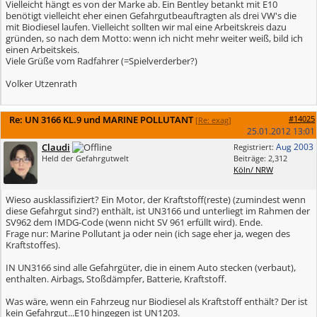
Vielleicht hängt es von der Marke ab. Ein Bentley betankt mit E10
benötigt vielleicht eher einen Gefahrgutbeauftragten als drei VW's die
mit Biodiesel laufen. Vielleicht sollten wir mal eine Arbeitskreis dazu
gründen, so nach dem Motto: wenn ich nicht mehr weiter weiß, bild ich
einen Arbeitskeis.
Viele Grüße vom Radfahrer (=Spielverderber?)
Volker Utzenrath
Re: UN 3166 KL.9 und MARINE POLLUTANT
#14025
[
Re: exag
]
25.01.2012
13:01
Claudi
Aug 2003
Registriert:
Held der Gefahrgutwelt
Beiträge: 2,312
Köln/ NRW
Wieso ausklassifiziert? Ein Motor, der Kraftstoff(reste) (zumindest wenn
diese Gefahrgut sind?) enthält, ist UN3166 und unterliegt im Rahmen der
SV962 dem IMDG-Code (wenn nicht SV 961 erfüllt wird). Ende.
Frage nur: Marine Pollutant ja oder nein (ich sage eher ja, wegen des
Kraftstoffes).
IN UN3166 sind alle Gefahrgüter, die in einem Auto stecken (verbaut),
enthalten. Airbags, Stoßdämpfer, Batterie, Kraftstoff.
Was wäre, wenn ein Fahrzeug nur Biodiesel als Kraftstoff enthält? Der ist
kein Gefahrgut...E10 hingegen ist UN1203.