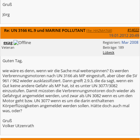
Gruß
Jörg
Re: UN 3166 KL.9 und MARINE POLLUTANT
#14022
[
Re: HAZMAT68
]
19.01.2012
20:49
exag
Mar 2008
Registriert:
Veteran
Beiträge: 189
Lübeck
Guten Tag,
wie wäre es denn, wenn wir die Sache mal weiterspinnen? Es werden
Verbrennungsmotoren nach UN 3166 als MP eingestuft, aber über die SV
961 / 962 wieder ausklassifiziert. Dann greift 2.9.3, die da sagt, wenn ein
Gut keine andere Gefahr als MP hat, ist es unter UN 3077/3082
einzustufen. Damit müssten die Verbrennungsmotoren doch wieder als
Gefahrgut angemeldet werden, und zwar als UN 3082 wenn es um den
Motor geht bzw. UN 3077 wenn es um die darin enthaltenen
Körperflüssigkeiten angemeldet werden sollen. Hätte doch auch mal
was, oder?
Gruß
Volker Utzenrath