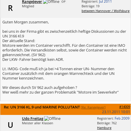
RangeJever
Jul 2011
Registriert:
OP
R
Mitglied
Beiträge: 19
between Hannover / Wolfsburg
Guten Morgen zusammen,
bei uns in der Firma gibt es zwischenzeitlich heftige Diskussionen zu der
UN 3166 Kl.9
Der aktuelle Stand:
Motore werden im Container verschifft. Für den Container ist eine IMO
erforderlich. Die Versandkisten selbst, sowie der Container werden nicht
gekennzeichnet. (SV 962)
Der LKW- Fahrer benötigt kein ADR.
Lt. IMDG- Code muß ich ja bei >4 Tonnen einer UN- Nummer den
Container zusätzlich mit dem orangen Warnrechteck und der UN
Nummer kennzeichnen.
Wir dieses durch SV 962 auch aufgehoben ?
Wer weiß mehr zu der ganzen Problematik "Motore im Seeverkehr"
Re: UN 3166 KL.9 und MARINE POLLUTANT
#14009
[
Re: RangeJever
]
23.11.2011
10:01
Udo Freitag
Feb 2009
Registriert:
U
Meister aller Klassen
Beiträge: 762
Hamburg