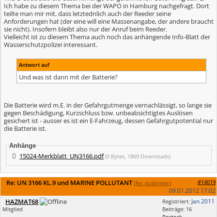
Ich habe zu diesem Thema bei der WAPO in Hamburg nachgefragt. Dort
teilte man mir mit, dass letztednlich auch der Reeder seine
Anforderungen hat (der eine will eine Massenangabe, der andere braucht
sie nicht). Insofern bleibt also nur der Anruf beim Reeder.
Vielleicht ist zu diesem Thema auch noch das anhängende Info-Blatt der
Wasserschutzpolizei interessant.
Antwort auf
Und was ist dann mit der Batterie?
Die Batterie wird m.E. in der Gefahrgutmenge vernachlässigt, so lange sie
gegen Beschädigung, Kurzschluss bzw. unbeabsichtigtes Auslösen
gesichert ist - ausser es ist ein E-Fahrzeug, dessen Gefahrgutpotential nur
die Batterie ist.
Anhänge
15024-Merkblatt_UN3166.pdf
(0 Bytes, 1869 Downloads)
Re: UN 3166 KL.9 und MARINE POLLUTANT
#14019
[
Re: duldinger
]
09.01.2012
17:02
HAZMAT68
Jan 2011
Registriert:
Mitglied
Beiträge: 16
Rostock