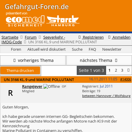
Gefahrgut-Foren.de
Startseite
Forum
Seeverkehr -
Registrieren
Anmelden
IMDG-Code
UN 3166 KL.9 und MARINE POLLUTANT
Foren
Aktuell wird diskutiert
Suche
FAQ
Newsletter
vorheriges Thema
nächstes Thema
Seite 1 von 3
1
2
3
Thema drucken
16.11.2011
11:05
UN 3166 KL.9 und MARINE POLLUTANT
#14006
RangeJever
Jul 2011
Registriert:
OP
R
Mitglied
Beiträge: 19
between Hannover / Wolfsburg
Guten Morgen,
ich habe gerade unseren internen GG- Begleitschein bekommen.
Wir werden ab nächste Woche anfangen Motore nach Kl.9 mit der
Kennzeichnung
Marine Pollutant in Containern zu verschiffen.