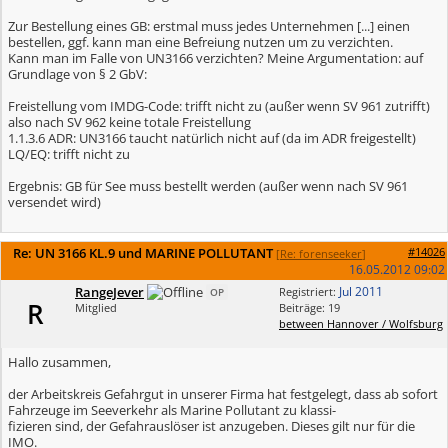
Zur Bestellung eines GB: erstmal muss jedes Unternehmen [...] einen
bestellen, ggf. kann man eine Befreiung nutzen um zu verzichten.
Kann man im Falle von UN3166 verzichten? Meine Argumentation: auf
Grundlage von § 2 GbV:
Freistellung vom IMDG-Code: trifft nicht zu (außer wenn SV 961 zutrifft)
also nach SV 962 keine totale Freistellung
1.1.3.6 ADR: UN3166 taucht natürlich nicht auf (da im ADR freigestellt)
LQ/EQ: trifft nicht zu
Ergebnis: GB für See muss bestellt werden (außer wenn nach SV 961
versendet wird)
Re: UN 3166 KL.9 und MARINE POLLUTANT
#14026
[
Re: forenseeker
]
16.05.2012
09:02
RangeJever
Jul 2011
Registriert:
OP
R
Mitglied
Beiträge: 19
between Hannover / Wolfsburg
Hallo zusammen,
der Arbeitskreis Gefahrgut in unserer Firma hat festgelegt, dass ab sofort
Fahrzeuge im Seeverkehr als Marine Pollutant zu klassi-
fizieren sind, der Gefahrauslöser ist anzugeben. Dieses gilt nur für die
IMO.