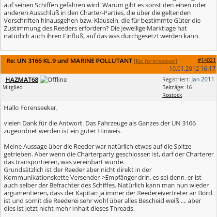
auf seinen Schiffen gefahren wird. Warum gibt es sonst den einen oder
anderen Ausschluß in den Charter-Parties, die über die geltenden
Vorschriften hinausgehen bzw. Klauseln, die für bestimmte Güter die
Zustimmung des Reeders erfordern? Die jeweilige Marktlage hat
natürlich auch ihren Einfluß, auf das was durchgesetzt werden kann.
Re: UN 3166 KL.9 und MARINE POLLUTANT
#14021
[
Re: forenseeker
]
10.01.2012
16:17
HAZMAT68
Jan 2011
Registriert:
Mitglied
Beiträge: 16
Rostock
Hallo Forenseeker,
vielen Dank für die Antwort. Das Fahrzeuge als Ganzes der UN 3166
zugeordnet werden ist ein guter Hinweis.
Meine Aussage über die Reeder war natürlich etwas auf die Spitze
getrieben. Aber wenn die Charterparty geschlossen ist, darf der Charterer
das transportieren, was vereinbart wurde.
Grundsätzlich ist der Reeder aber nicht direkt in der
Kommunikationskette Versender->Empfänger drin, es sei denn, er ist
auch selber der Befrachter des Schiffes. Natürlich kann man nun wieder
argumentieren, dass der Kapitän ja immer der Reedereivertreter an Bord
ist und somit die Reederei sehr wohl über alles Bescheid weiß .... aber
dies ist jetzt nicht mehr Inhalt dieses Threads.