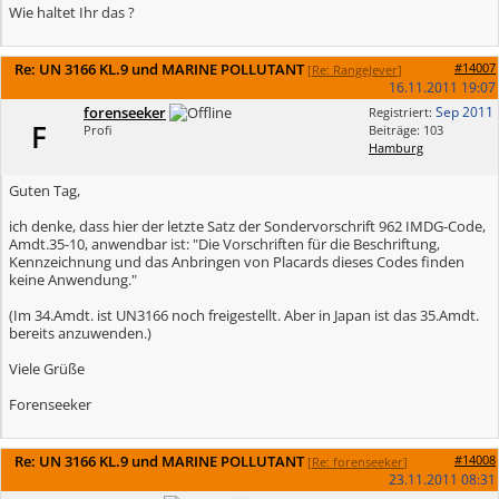
Wie haltet Ihr das ?
Re: UN 3166 KL.9 und MARINE POLLUTANT
#14007
[
Re: RangeJever
]
16.11.2011
19:07
forenseeker
Sep 2011
Registriert:
F
Profi
Beiträge: 103
Hamburg
Guten Tag,
ich denke, dass hier der letzte Satz der Sondervorschrift 962 IMDG-Code,
Amdt.35-10, anwendbar ist: "Die Vorschriften für die Beschriftung,
Kennzeichnung und das Anbringen von Placards dieses Codes finden
keine Anwendung."
(Im 34.Amdt. ist UN3166 noch freigestellt. Aber in Japan ist das 35.Amdt.
bereits anzuwenden.)
Viele Grüße
Forenseeker
Re: UN 3166 KL.9 und MARINE POLLUTANT
#14008
[
Re: forenseeker
]
23.11.2011
08:31