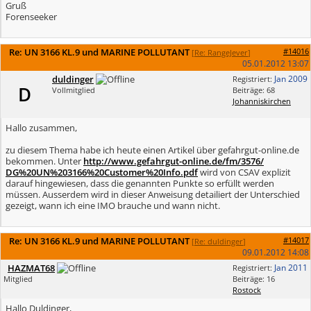
Gruß
Forenseeker
Re: UN 3166 KL.9 und MARINE POLLUTANT
#14016
[
Re: RangeJever
]
05.01.2012
13:07
duldinger
Jan 2009
Registriert:
D
Vollmitglied
Beiträge: 68
Johanniskirchen
Hallo zusammen,
zu diesem Thema habe ich heute einen Artikel über gefahrgut-online.de
bekommen. Unter
http:/
/
www.gefahrgut-online.de/
fm/
3576/
DG%20UN%203166%20Customer%20Info.pdf
wird von CSAV explizit
darauf hingewiesen, dass die genannten Punkte so erfüllt werden
müssen. Ausserdem wird in dieser Anweisung detailiert der Unterschied
gezeigt, wann ich eine IMO brauche und wann nicht.
Re: UN 3166 KL.9 und MARINE POLLUTANT
#14017
[
Re: duldinger
]
09.01.2012
14:08
HAZMAT68
Jan 2011
Registriert:
Mitglied
Beiträge: 16
Rostock
Hallo Duldinger,