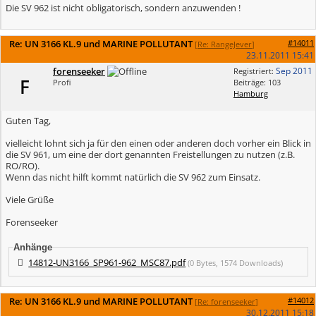
Die SV 962 ist nicht obligatorisch, sondern anzuwenden !
Re: UN 3166 KL.9 und MARINE POLLUTANT
#14011
[
Re: RangeJever
]
23.11.2011
15:41
forenseeker
Sep 2011
Registriert:
F
Profi
Beiträge: 103
Hamburg
Guten Tag,
vielleicht lohnt sich ja für den einen oder anderen doch vorher ein Blick in
die SV 961, um eine der dort genannten Freistellungen zu nutzen (z.B.
RO/RO).
Wenn das nicht hilft kommt natürlich die SV 962 zum Einsatz.
Viele Grüße
Forenseeker
Anhänge
14812-UN3166_SP961-962_MSC87.pdf
(0 Bytes, 1574 Downloads)
Re: UN 3166 KL.9 und MARINE POLLUTANT
#14012
[
Re: forenseeker
]
30.12.2011
15:18