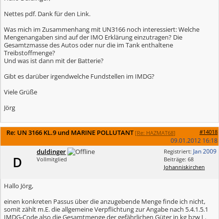
Nettes pdf. Dank für den Link.
Was mich im Zusammenhang mit UN3166 noch interessiert: Welche
Mengenangaben sind auf der IMO Erklärung einzutragen? Die
Gesamtzmasse des Autos oder nur die im Tank enthaltene
Treibstoffmenge?
Und was ist dann mit der Batterie?
Gibt es darüber irgendwelche Fundstellen im IMDG?
Viele Grüße
Jörg
Re: UN 3166 KL.9 und MARINE POLLUTANT
#14018
[
Re: HAZMAT68
]
09.01.2012
16:18
duldinger
Jan 2009
Registriert:
D
Vollmitglied
Beiträge: 68
Johanniskirchen
Hallo Jörg,
einen konkreten Passus über die anzugebende Menge finde ich nicht,
somit zählt m.E. die allgemeine Verpflichtung zur Angabe nach 5.4.1.5.1
IMDG-Code also die Gesamtmenge der gefährlichen Güter in kg bzw L.