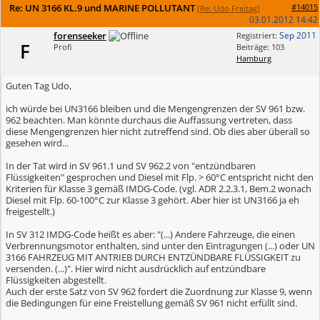
Re: UN 3166 KL.9 und MARINE POLLUTANT
#14015
[
Re: Udo Freitag
]
03.01.2012
14:42
forenseeker
Sep 2011
Registriert:
F
Profi
Beiträge: 103
Hamburg
Guten Tag Udo,
ich würde bei UN3166 bleiben und die Mengengrenzen der SV 961 bzw.
962 beachten. Man könnte durchaus die Auffassung vertreten, dass
diese Mengengrenzen hier nicht zutreffend sind. Ob dies aber überall so
gesehen wird...
In der Tat wird in SV 961.1 und SV 962.2 von "entzündbaren
Flüssigkeiten" gesprochen und Diesel mit Flp. > 60°C entspricht nicht den
Kriterien für Klasse 3 gemäß IMDG-Code. (vgl. ADR 2.2.3.1, Bem.2 wonach
Diesel mit Flp. 60-100°C zur Klasse 3 gehört. Aber hier ist UN3166 ja eh
freigestellt.)
In SV 312 IMDG-Code heißt es aber: "(...) Andere Fahrzeuge, die einen
Verbrennungsmotor enthalten, sind unter den Eintragungen (...) oder UN
3166 FAHRZEUG MIT ANTRIEB DURCH ENTZÜNDBARE FLÜSSIGKEIT zu
versenden. (...)". Hier wird nicht ausdrücklich auf entzündbare
Flüssigkeiten abgestellt.
Auch der erste Satz von SV 962 fordert die Zuordnung zur Klasse 9, wenn
die Bedingungen für eine Freistellung gemäß SV 961 nicht erfüllt sind.