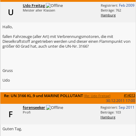
Udo Freitag
Feb 2009
Registriert:
U
Meister aller Klassen
Beiträge: 762
Hamburg
Hallo,
fallen Fahrzeuge (aller Art) mit Verbrennungsmotoren, die mit
Dieselkraftstoff angetrieben werden und dieser einen Flammpunkt von
größer 60 Grad hat, auch unter die UN-Nr. 3166?
Gruss
Udo
Re: UN 3166 KL.9 und MARINE POLLUTANT
#14013
[
Re: Udo Freitag
]
30.12.2011
17:00
forenseeker
Sep 2011
Registriert:
F
Profi
Beiträge: 103
Hamburg
Guten Tag,