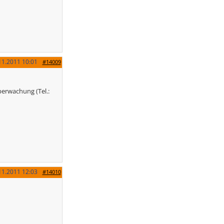
11.2011
10:01
#14009
berwachung (Tel.:
11.2011
12:03
#14010