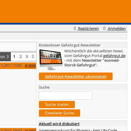
Registrieren
Anmelden
Kostenloser Gefahrgut-Newsletter
Wöchentlich die aktuellsten News
vom Gefahrgut-Portal
gefahrgut.de
von 3
1
2
3
- mit dem
Newsletter "ecomed-
Storck Gefahrgut".
11.2011
11:05
#14006
Gefahrgut-Newsletter abonnieren
Suche
Aktuell wird diskutiert
Innenverpackung für Pharma - kein UN-Code
11.2011
19:07
#14007