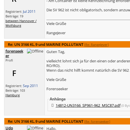
- Am Container ist keine Kennzeichnung erforderl
Die SV 962 ist nicht obligatorisch, sondern anzu
Jul 2011
Registriert:
Beiträge: 19
between Hannover /
Viele Grüße
Wolfsburg
RangeJever
Re: UN 3166 KL.9 und MARINE POLLUTANT
[
Re: RangeJever
]
forenseek
Guten Tag,
er
Profi
vielleicht lohnt sich ja für den einen oder ander
RO/RO).
Wenn das nicht hilft kommt natürlich die SV 962
F
Viele Grüße
Sep 2011
Registriert:
Forenseeker
Beiträge: 103
Hamburg
Anhänge
14812-UN3166_SP961-962_MSC87.pdf
(0 By
Re: UN 3166 KL.9 und MARINE POLLUTANT
[
Re: forenseeker
]
Udo
Hallo,