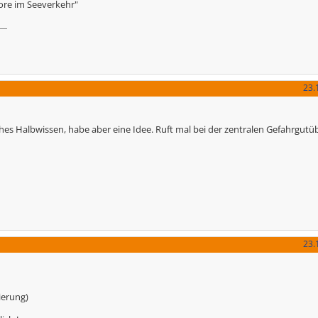
ore im Seeverkehr"
23.
iches Halbwissen, habe aber eine Idee. Ruft mal bei der zentralen Gefahrgutü
23.
ierung)