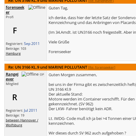
Re: UN 3166 KL.9 und MARINE POLLUTANT
[
Re: RangeJever
]
forenseek
Guten Tag,
er
Profi
ich denke, dass hier der letzte Satz der Sondervo
Kennzeichnung und das Anbringen von Placards
F
(Im 34.Amdt. ist UN3166 noch freigestellt. Aber i
Viele Grüße
Sep 2011
Registriert:
Beiträge: 103
Forenseeker
Hamburg
Re: UN 3166 KL.9 und MARINE POLLUTANT
[
Re: forenseeker
]
RangeJ
Guten Morgen zusammen,
OP
ever
Mitglied
bei uns in der Firma gibt es zwischenzeitlich hef
UN 3166 Kl.9
Der aktuelle Stand:
R
Motore werden im Container verschifft. Für den C
gekennzeichnet. (SV 962)
Der LKW- Fahrer benötigt kein ADR.
Jul 2011
Registriert:
Beiträge: 19
Lt. IMDG- Code muß ich ja bei >4 Tonnen eine
between Hannover /
kennzeichnen.
Wolfsburg
Wir dieses durch SV 962 auch aufgehoben ?