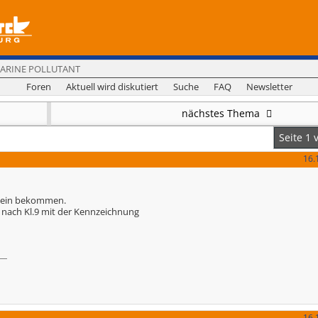
MARINE POLLUTANT
Foren
Aktuell wird diskutiert
Suche
FAQ
Newsletter
nächstes Thema
Seite 1 
16.
chein bekommen.
nach Kl.9 mit der Kennzeichnung
16.