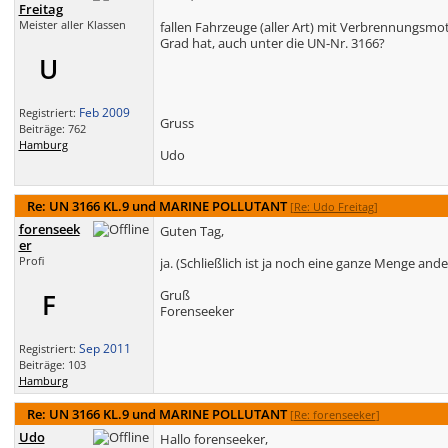
Freitag
Meister aller Klassen
fallen Fahrzeuge (aller Art) mit Verbrennungsmo
Grad hat, auch unter die UN-Nr. 3166?
U
Feb 2009
Registriert:
Gruss
Beiträge: 762
Hamburg
Udo
Re: UN 3166 KL.9 und MARINE POLLUTANT
[
Re: Udo Freitag
]
forenseek
Guten Tag,
er
Profi
ja. (Schließlich ist ja noch eine ganze Menge ande
Gruß
F
Forenseeker
Sep 2011
Registriert:
Beiträge: 103
Hamburg
Re: UN 3166 KL.9 und MARINE POLLUTANT
[
Re: forenseeker
]
Udo
Hallo forenseeker,