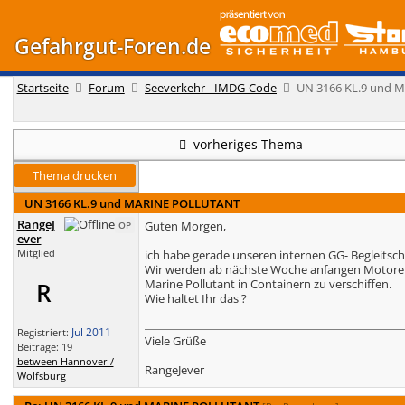
Gefahrgut-Foren.de
Startseite
Forum
Seeverkehr - IMDG-Code
UN 3166 KL.9 und 
vorheriges Thema
Thema drucken
UN 3166 KL.9 und MARINE POLLUTANT
RangeJ
Guten Morgen,
OP
ever
Mitglied
ich habe gerade unseren internen GG- Begleits
Wir werden ab nächste Woche anfangen Motore 
Marine Pollutant in Containern zu verschiffen.
R
Wie haltet Ihr das ?
Jul 2011
Registriert:
Viele Grüße
Beiträge: 19
between Hannover /
RangeJever
Wolfsburg