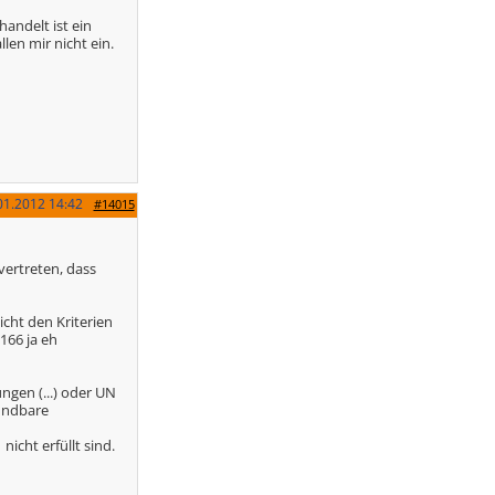
andelt ist ein
len mir nicht ein.
01.2012
14:42
#14015
ertreten, dass
icht den Kriterien
166 ja eh
ngen (...) oder UN
ündbare
icht erfüllt sind.