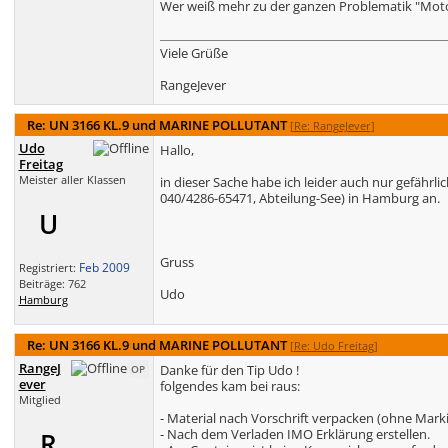
Wer weiß mehr zu der ganzen Problematik "Mot
Viele Grüße
RangeJever
Re: UN 3166 KL.9 und MARINE POLLUTANT
[
Re: RangeJever
]
Udo
Hallo,
Freitag
Meister aller Klassen
in dieser Sache habe ich leider auch nur gefährl
040/4286-65471, Abteilung-See) in Hamburg an.
U
Gruss
Feb 2009
Registriert:
Beiträge: 762
Udo
Hamburg
Re: UN 3166 KL.9 und MARINE POLLUTANT
[
Re: Udo Freitag
]
RangeJ
Danke für den Tip Udo !
OP
ever
folgendes kam bei raus:
Mitglied
- Material nach Vorschrift verpacken (ohne Mark
- Nach dem Verladen IMO Erklärung erstellen.
R