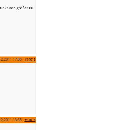
punkt von größer 60
12.2011
17:00
#14013
12.2011
13:35
#14014