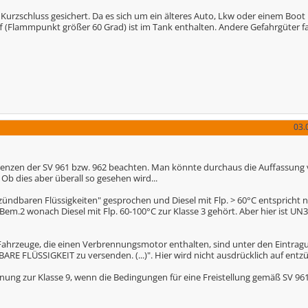
Kurzschluss gesichert. Da es sich um ein älteres Auto, Lkw oder einem Boot h
ff (Flammpunkt größer 60 Grad) ist im Tank enthalten. Andere Gefahrgüter fal
03.
enzen der SV 961 bzw. 962 beachten. Man könnte durchaus die Auffassung v
Ob dies aber überall so gesehen wird...
tzündbaren Flüssigkeiten" gesprochen und Diesel mit Flp. > 60°C entspricht n
Bem.2 wonach Diesel mit Flp. 60-100°C zur Klasse 3 gehört. Aber hier ist UN3
 Fahrzeuge, die einen Verbrennungsmotor enthalten, sind unter den Eintragu
LÜSSIGKEIT zu versenden. (...)". Hier wird nicht ausdrücklich auf entz
nung zur Klasse 9, wenn die Bedingungen für eine Freistellung gemäß SV 961 n