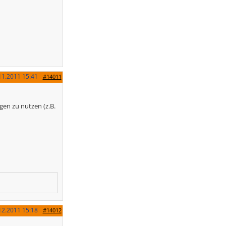
11.2011
15:41
#14011
gen zu nutzen (z.B.
12.2011
15:18
#14012