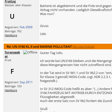
Freitag
Meister aller Klassen
Batterie ist abgeklemmt und die Pole sind gegen 
Airbag nicht vorhanden. Lediglich Dieselkraftsto
Was nun?
U
Gruss
Feb 2009
Registriert:
Beiträge: 762
Udo
Hamburg
Re: UN 3166 KL.9 und MARINE POLLUTANT
[
Re: Udo Freitag
]
forenseek
Guten Tag Udo,
er
Profi
ich würde bei UN3166 bleiben und die Mengengr
diese Mengengrenzen hier nicht zutreffend sind. 
F
In der Tat wird in SV 961.1 und SV 962.2 von "en
für Klasse 3 gemäß IMDG-Code. (vgl. ADR 2.2.3.1, 
freigestellt.)
Sep 2011
Registriert:
Beiträge: 103
In SV 312 IMDG-Code heißt es aber: "(...) Andere
Hamburg
3166 FAHRZEUG MIT ANTRIEB DURCH ENTZÜNDBARE F
Flüssigkeiten abgestellt.
Auch der erste Satz von SV 962 fordert die Zuord
Gruß