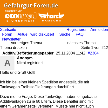
Gefahrgut-Foren.de
Startseite
Registrieren
Anmelden
Foren
Aktuell wird diskutiert
Suche
FAQ
Newsletter
vorheriges Thema
nächstes Thema
Thema drucken
Seite 1 von 2
1
2
Additiv/Beförderungspapier
25.11.2004
11:42
#2304
Anonym
A
Nicht registriert
Hallo und Grüß Gott!
Ich bin bei einer kleinen Spedition angestellt, die mit
Tankwagen Treibstofflieferungen durchführt.
Dazu meine Frage: Diese Tankwägen haben eingebaute
Additivanlagen zu je 60 Litern. Diese Behälter sind mit
einem Gefahrenzettel versehen. Müsste hier nicht auch