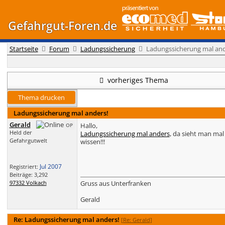
Gefahrgut-Foren.de
Startseite
Forum
Ladungssicherung
Ladungssicherung mal and
vorheriges Thema
Thema drucken
Ladungssicherung mal anders!
Gerald
Hallo,
OP
Held der
Ladungssicherung mal anders
, da sieht man mal 
Gefahrgutwelt
wissen!!!
Jul 2007
Registriert:
Beiträge: 3,292
97332 Volkach
Gruss aus Unterfranken
Gerald
Re: Ladungssicherung mal anders!
[
Re: Gerald
]