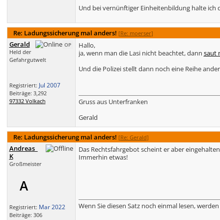
Und bei vernünftiger Einheitenbildung halte ich 
Re: Ladungssicherung mal anders!
[
Re: moerser
]
Gerald
Hallo,
OP
Held der
ja, wenn man die Lasi nicht beachtet, dann
saut 
Gefahrgutwelt
Und die Polizei stellt dann noch eine Reihe ander
Jul 2007
Registriert:
Beiträge: 3,292
97332 Volkach
Gruss aus Unterfranken
Gerald
Re: Ladungssicherung mal anders!
[
Re: Gerald
]
Andreas_
Das Rechtsfahrgebot scheint er aber eingehalten
K
Immerhin etwas!
Großmeister
A
Wenn Sie diesen Satz noch einmal lesen, werden 
Mar 2022
Registriert:
Beiträge: 306