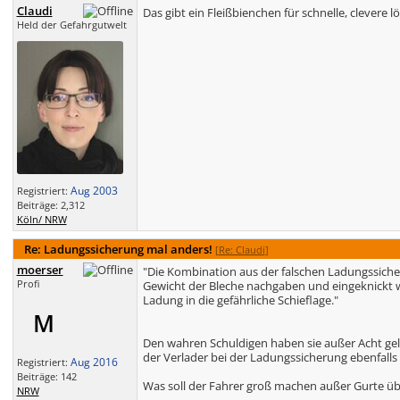
Claudi
Das gibt ein Fleißbienchen für schnelle, clevere 
Held der Gefahrgutwelt
Aug 2003
Registriert:
Beiträge: 2,312
Köln/ NRW
Re: Ladungssicherung mal anders!
[
Re: Claudi
]
moerser
"Die Kombination aus der falschen Ladungssiche
Profi
Gewicht der Bleche nachgaben und eingeknickt wa
Ladung in die gefährliche Schieflage."
M
Den wahren Schuldigen haben sie außer Acht gela
der Verlader bei der Ladungssicherung ebenfalls 
Aug 2016
Registriert:
Beiträge: 142
Was soll der Fahrer groß machen außer Gurte üb
NRW