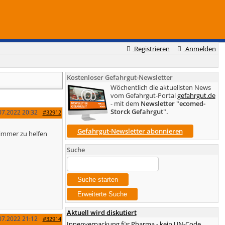
Registrieren
Anmelden
Kostenloser Gefahrgut-Newsletter
Wöchentlich die aktuellsten News
vom Gefahrgut-Portal
gefahrgut.de
- mit dem
Newsletter "ecomed-
Storck Gefahrgut".
07.2022
20:32
#32912
Gefahrgut-Newsletter abonnieren
immer zu helfen
Suche
Aktuell wird diskutiert
07.2022
21:12
#32914
Innenverpackung für Pharma - kein UN-Code