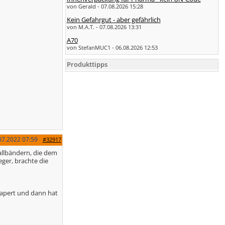
von Gerald - 07.08.2026 15:28
Kein Gefahrgut - aber gefährlich
von M.A.T. - 07.08.2026 13:31
A70
von StefanMUC1 - 06.08.2026 12:53
Produkttipps
07.2022
07:59
#32917
allbändern, die dem
ger, brachte die
hapert und dann hat