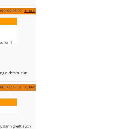
08.2022
08:07
#33056
ollen!!!
ng nichts zu tun.
08.2022
12:31
#33070
, dann greift auch