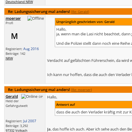
Deutschland NRW
Re: Ladungssicherung mal anders!
[
Re: Gerald
]
moerser
Ursprünglich geschrieben von: Gerald
Profi
Hallo,
M
ja, wenn man die Lasi nicht beachtet, dann
Und die Polizei stellt dann noch eine Reihe 
Aug 2016
Registriert:
Beiträge: 142
NRW
Verdacht auf gefälschten Führerschein, da wird w
Ich kann nur hoffen, dass die auch den Verlader k
Re: Ladungssicherung mal anders!
[
Re: moerser
]
Gerald
Hallo,
OP
Held der
Antwort auf
Gefahrgutwelt
dass die auch den Verlader kräftig mit zur K
Jul 2007
Registriert:
Beiträge: 3,292
Ja
, das hoffe ich auch. Aber ich sehe auch den 
97332 Volkach