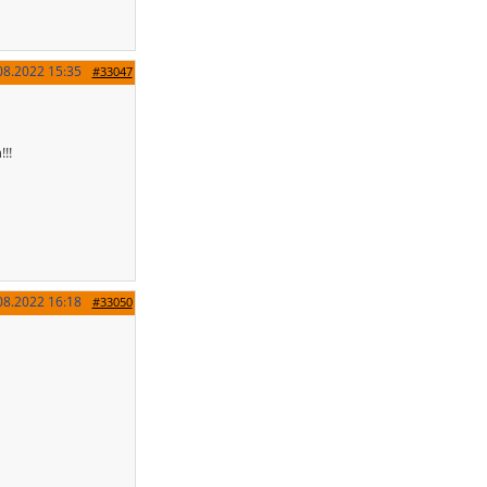
08.2022
15:35
#33047
!!
08.2022
16:18
#33050