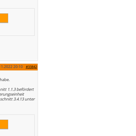
11.2022
20:10
#33842
 habe.
itt 1.1.3 befördert
erungseinheit
chnitt 3.4.13 unter