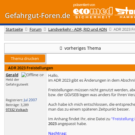
Gefahrgut-Foren.de
Startseite
Forum
Landverkehr - ADR, RID und ADN
ADR 2023 Fr
vorheriges Thema
Thema drucken
ADR 2023 Freistellungen
Gerald
Hallo,
OP
Held der
im ADR 2023 gibt es Änderungen in dem Abschnitt
Gefahrgutwelt
Freistellungen müssen nicht genutzt werden, abe
bzw. der GGVSEB legen was anders für Ihren Ver
Jul 2007
Registriert:
Auch habe ich mich entschlossen, die entspreche
Beiträge: 3,289
man das zu einem späteren Zeitpunkt besser.
97332 Volkach
Im Anhang findet Ihr, eine Datei zu
"Freistellun
2023
angepasst habe.
Nachtrag: