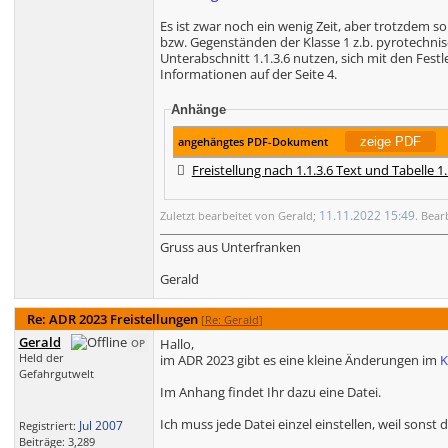
Es ist zwar noch ein wenig Zeit, aber trotzdem s
bzw. Gegenständen der Klasse 1 z.b. pyrotechni
Unterabschnitt 1.1.3.6 nutzen, sich mit den Fest
Informationen auf der Seite 4.
Anhänge
angehängtes PDF-Dokument
Freistellung nach 1.1.3.6 Text und Tabelle 1
11.11.2022
15:49
Zuletzt bearbeitet von Gerald;
. Bear
Gruss aus Unterfranken
Gerald
Re: ADR 2023 Freistellungen
[
Re: Gerald
]
Gerald
Hallo,
OP
Held der
im ADR 2023 gibt es eine kleine Änderungen im
K
Gefahrgutwelt
Im Anhang findet Ihr dazu eine Datei.
Ich muss jede Datei einzel einstellen, weil sonst 
Jul 2007
Registriert:
Beiträge: 3,289