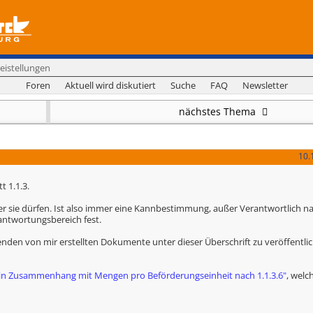
eistellungen
Foren
Aktuell wird diskutiert
Suche
FAQ
Newsletter
nächstes Thema
10.
 1.1.3.
r sie dürfen. Ist also immer eine Kannbestimmung, außer Verantwortlich na
antwortungsbereich fest.
nden von mir erstellten Dokumente unter dieser Überschrift zu veröffentli
g in Zusammenhang mit Mengen pro Beförderungseinheit nach 1.1.3.6"
, welc