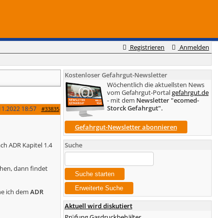
Registrieren
Anmelden
Kostenloser Gefahrgut-Newsletter
Wöchentlich die aktuellsten News
vom Gefahrgut-Portal
gefahrgut.de
- mit dem
Newsletter "ecomed-
Storck Gefahrgut".
11.2022
18:57
#33835
Gefahrgut-Newsletter abonnieren
ch ADR Kapitel 1.4
Suche
chen, dann findet
he ich dem
ADR
Aktuell wird diskutiert
Prüfung Gasdruckbehälter