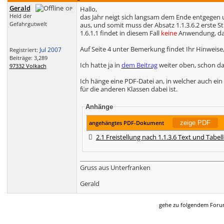
Gerald
Hallo,
OP
Held der
das Jahr neigt sich langsam dem Ende entgegen 
Gefahrgutwelt
aus, und somit muss der Absatz 1.1.3.6.2 erste
1.6.1.1 findet in diesem Fall
keine
Anwendung, da 
Auf Seite 4 unter Bemerkung findet Ihr Hinweise,
Jul 2007
Registriert:
Beiträge: 3,289
Ich hatte ja in
dem Beitrag
weiter oben, schon da
97332 Volkach
Ich hänge eine PDF-Datei an, in welcher auch ei
für die anderen Klassen dabei ist.
Anhänge
angehängtes PDF-Dokument
2.1 Freistellung nach 1.1.3.6 Text und Tabel
Gruss aus Unterfranken
Gerald
gehe zu folgendem For