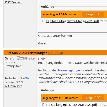
97332 Volkach
Anhänge
angehängtes PDF-Dokument
Kapitel 3.4 begrenzte Menge 2023.pdf
(79.6
Gruss aus Unterfranken
Gerald
Re: ADR 2023 Freistellungen
[
Re: Gerald
]
Gerald
Hallo,
OP
Held der
im Anhang findet Ihr eine Datei, welche die Frei
Gefahrgutwelt
Im Bezug der
Tunnelreglungen
, siehe Unterabsch
werden, unterliegen nicht den Tunnelbeschränk
zuzuordnenden Tunnelbeschränkungscodes nicht zu
Jul 2007
Registriert:
Vorbehalt des Abschnitts 3.4.14 vorgeschrieben
Beiträge: 3,289
97332 Volkach
Anhänge
angehängtes PDF-Dokument
Freistellung mit 1.1.3.6 ADR 2023.pdf
(167.57