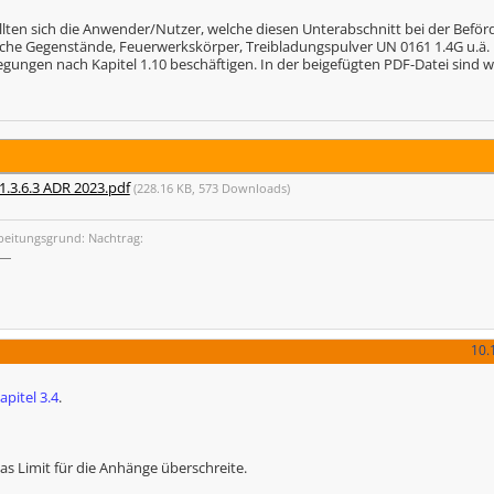
ollten sich die Anwender/Nutzer, welche diesen Unterabschnitt bei der Befö
sche Gegenstände, Feuerwerkskörper, Treibladungspulver UN 0161 1.4G u.ä.
legungen nach Kapitel 1.10 beschäftigen. In der beigefügten PDF-Datei sind w
.1.3.6.3 ADR 2023.pdf
(228.16 KB, 573 Downloads)
beitungsgrund: Nachtrag:
10.
apitel 3.4
.
das Limit für die Anhänge überschreite.