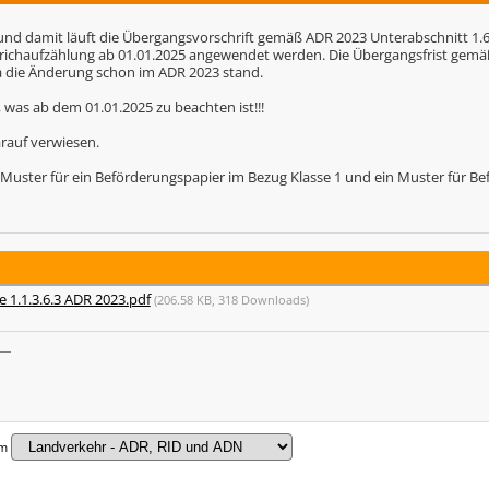
und damit läuft die Übergangsvorschrift gemäß ADR 2023 Unterabschnitt 1.6
 Strichaufzählung ab 01.01.2025 angewendet werden. Die Übergangsfrist gem
die Änderung schon im ADR 2023 stand.
 was ab dem 01.01.2025 zu beachten ist!!!
rauf verwiesen.
n Muster für ein Beförderungspapier im Bezug Klasse 1 und ein Muster für B
le 1.1.3.6.3 ADR 2023.pdf
(206.58 KB, 318 Downloads)
um