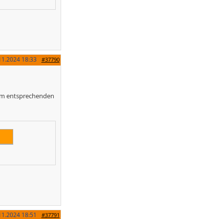
11.2024
18:33
#37790
em entsprechenden
11.2024
18:51
#37791