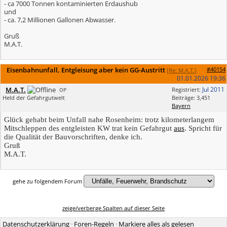
- ca 7000 Tonnen kontaminierten Erdaushub
und
- ca. 7,2 Millionen Gallonen Abwasser.
Gruß
M.A.T.
Eisenbahnunfall, Entgleisung aber kein GG-Austritt
#40154
[
Re: M.A.T.
]
01.01.2026
19:36
M.A.T.
Jul 2011
Registriert:
OP
Held der Gefahrgutwelt
Beiträge: 3,451
Bayern
Glück gehabt beim Unfall nahe Rosenheim: trotz kilometerlangem
Mitschleppen des entgleisten KW trat kein Gefahrgut
aus
. Spricht für
die Qualität der Bauvorschriften, denke ich.
Gruß
M.A.T.
gehe zu folgendem Forum
zeige/verberge Spalten auf dieser Seite
Datenschutzerklärung
·
Foren-Regeln
·
Markiere alles als gelesen