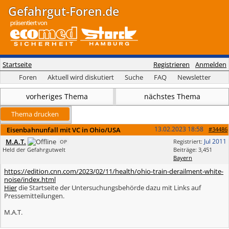
Gefahrgut-Foren.de
Startseite
Registrieren
Anmelden
Foren
Aktuell wird diskutiert
Suche
FAQ
Newsletter
vorheriges Thema
nächstes Thema
Thema drucken
13.02.2023
18:58
Eisenbahnunfall mit VC in Ohio/USA
#34486
M.A.T.
Jul 2011
Registriert:
OP
Held der Gefahrgutwelt
Beiträge: 3,451
Bayern
https:/
/
edition.cnn.com/
2023/
02/
11/
health/
ohio-train-derailment-white-
noise/
index.html
Hier
die Startseite der Untersuchungsbehörde dazu mit Links auf
Pressemitteilungen.
M.A.T.