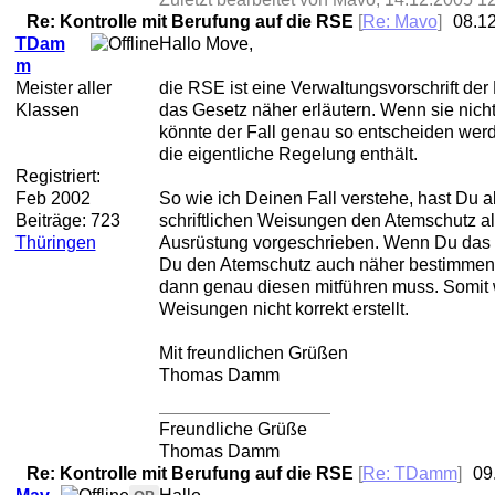
Re: Kontrolle mit Berufung auf die RSE
[
Re: Mavo
]
08.1
TDam
Hallo Move,
m
Meister aller
die RSE ist eine Verwaltungsvorschrift der
Klassen
das Gesetz näher erläutern. Wenn sie nicht
könnte der Fall genau so entscheiden wer
die eigentliche Regelung enthält.
Registriert:
Feb 2002
So wie ich Deinen Fall verstehe, hast Du a
Beiträge: 723
schriftlichen Weisungen den Atemschutz a
Thüringen
Ausrüstung vorgeschrieben. Wenn Du das v
Du den Atemschutz auch näher bestimmen,
dann genau diesen mitführen muss. Somit 
Weisungen nicht korrekt erstellt.
Mit freundlichen Grüßen
Thomas Damm
Freundliche Grüße
Thomas Damm
Re: Kontrolle mit Berufung auf die RSE
[
Re: TDamm
]
09