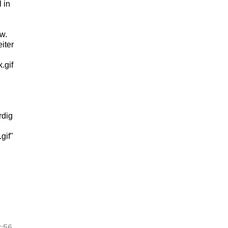
 in
w.
iter
.gif
rdig
gif"
:56
.