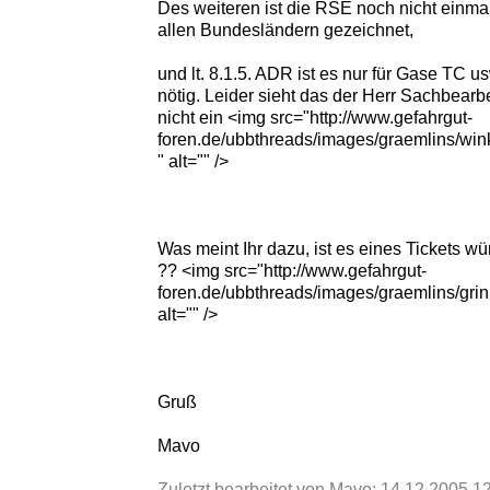
Des weiteren ist die RSE noch nicht einmal
allen Bundesländern gezeichnet,
und lt. 8.1.5. ADR ist es nur für Gase TC us
nötig. Leider sieht das der Herr Sachbearbe
nicht ein <img src="http://www.gefahrgut-
foren.de/ubbthreads/images/graemlins/wink
" alt="" />
Was meint Ihr dazu, ist es eines Tickets wü
?? <img src="http://www.gefahrgut-
foren.de/ubbthreads/images/graemlins/grin.
alt="" />
Gruß
Mavo
Zuletzt bearbeitet von Mavo;
14.12.2005
12