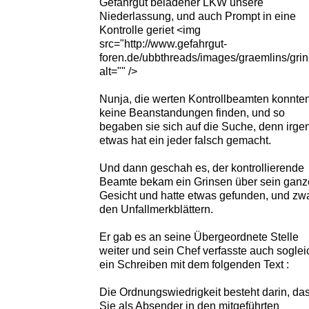
Gefahrgut beladener LKW unsere
Niederlassung, und auch Prompt in eine
Kontrolle geriet <img
src="http://www.gefahrgut-
foren.de/ubbthreads/images/graemlins/grin.
alt="" />
Nunja, die werten Kontrollbeamten konnte
keine Beanstandungen finden, und so
begaben sie sich auf die Suche, denn irge
etwas hat ein jeder falsch gemacht.
Und dann geschah es, der kontrollierende
Beamte bekam ein Grinsen über sein ganz
Gesicht und hatte etwas gefunden, und zwa
den Unfallmerkblättern.
Er gab es an seine Übergeordnete Stelle
weiter und sein Chef verfasste auch soglei
ein Schreiben mit dem folgenden Text :
Die Ordnungswiedrigkeit besteht darin, da
Sie als Absender in den mitgeführten