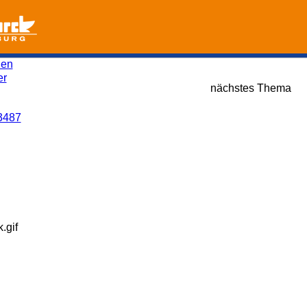
den
er
nächstes Thema
3487
.gif