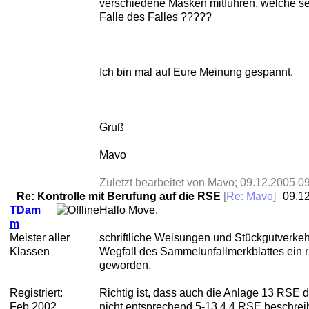
verschiedene Masken mitführen, welche set
Falle des Falles ?????
Ich bin mal auf Eure Meinung gespannt.
Gruß
Mavo
Zuletzt bearbeitet von Mavo;
09.12.2005
09
Re: Kontrolle mit Berufung auf die RSE
[
Re: Mavo
]
09.1
TDam
Hallo Move,
m
Meister aller
schriftliche Weisungen und Stückgutverkeh
Klassen
Wegfall des Sammelunfallmerkblattes ein 
geworden.
Registriert:
Richtig ist, dass auch die Anlage 13 RSE 
Feb 2002
nicht entsprechend 5-13.4.4 RSE beschreibt