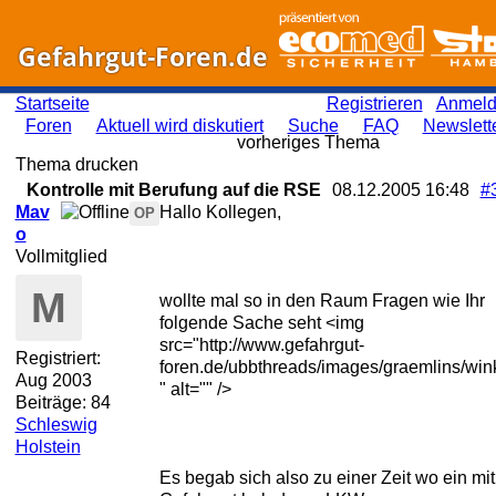
Gefahrgut-Foren.de
Startseite
Registrieren
Anmel
Foren
Aktuell wird diskutiert
Suche
FAQ
Newslett
vorheriges Thema
Thema drucken
Kontrolle mit Berufung auf die RSE
08.12.2005
16:48
#
Mav
Hallo Kollegen,
OP
o
Vollmitglied
M
wollte mal so in den Raum Fragen wie Ihr
folgende Sache seht <img
src="http://www.gefahrgut-
Registriert:
foren.de/ubbthreads/images/graemlins/wink
Aug 2003
" alt="" />
Beiträge: 84
Schleswig
Holstein
Es begab sich also zu einer Zeit wo ein mit