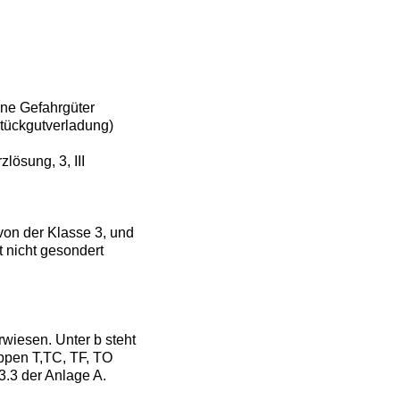
ne Gefahrgüter
Stückgutverladung)
ösung, 3, III
von der Klasse 3, und
t nicht gesondert
rwiesen. Unter b steht
ppen T,TC, TF, TO
3.3 der Anlage A.