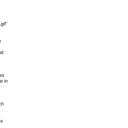
gif"
n
nd
es
r in
ch
ss