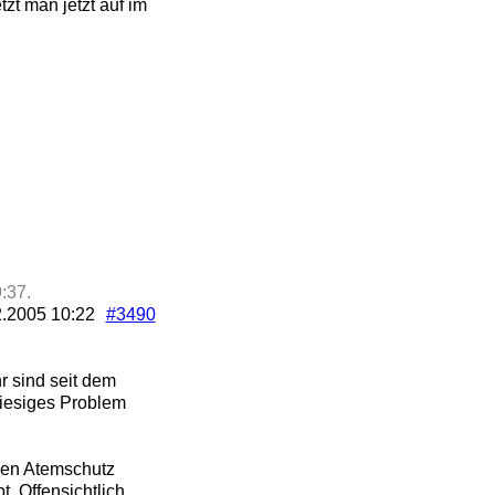
zt man jetzt auf im
:37
.
2.2005
10:22
#3490
r sind seit dem
riesiges Problem
den Atemschutz
. Offensichtlich