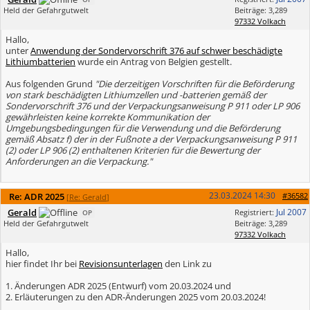
Held der Gefahrgutwelt
Beiträge: 3,289
97332 Volkach
Hallo,
unter
Anwendung der Sondervorschrift 376 auf schwer beschädigte
Lithiumbatterien
wurde ein Antrag von Belgien gestellt.
Aus folgenden Grund
"Die derzeitigen Vorschriften für die Beförderung
von stark beschädigten Lithiumzellen und -batterien gemäß der
Sondervorschrift 376 und der Verpackungsanweisung P 911 oder LP 906
gewährleisten keine korrekte Kommunikation der
Umgebungsbedingungen für die Verwendung und die Beförderung
gemäß Absatz f) der in der Fußnote a der Verpackungsanweisung P 911
(2) oder LP 906 (2) enthaltenen Kriterien für die Bewertung der
Anforderungen an die Verpackung."
23.03.2024
14:30
Re: ADR 2025
#36582
[
Re: Gerald
]
Gerald
Jul 2007
Registriert:
OP
Held der Gefahrgutwelt
Beiträge: 3,289
97332 Volkach
Hallo,
hier findet Ihr bei
Revisionsunterlagen
den Link zu
1. Änderungen ADR 2025 (Entwurf) vom 20.03.2024 und
2. Erläuterungen zu den ADR-Änderungen 2025 vom 20.03.2024!