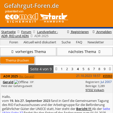
Gefahrgut-Foren.de
Startseite
Forum
Landverkehr -
Registrieren
Anmelden
ADR, RID und ADN
ADR 2025
Foren
Aktuell wird diskutiert
Suche
FAQ
Newsletter
vorheriges Thema
nächstes Thema
Thema drucken
Seite 4 von 9
1
2
3
4
5
6
7
8
9
21.10.2023
18:57
ADR 2025
#35903
[
Re: Gerald
]
Gerald
Jul 2007
Registriert:
OP
Held der Gefahrgutwelt
Beiträge: 3,289
97332 Volkach
Hallo,
vom
19. bis 27. September 2023
fand in Genf die Gemeinsamen Tagung
des RID Fachausschusses und der Arbeitsgruppe für die Beförderung
gefährlicher Güter der UNECE statt, hier steht der
Bericht !!!
Ab der
Seite
18 bis Seite 37
findet Ihr den Entwurf der Änderungen zum 01.01.2025