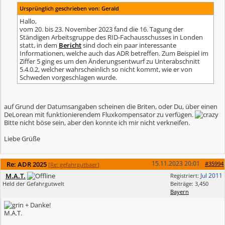
Ursprünglich geschrieben von: Gerald
Hallo,
vom 20. bis 23. November 2023 fand die 16. Tagung der
Ständigen Arbeitsgruppe des RID-Fachausschusses in Londen
statt, in dem
Bericht
sind doch ein paar interessante
Informationen, welche auch das ADR betreffen. Zum Beispiel im
Ziffer 5 ging es um den Änderungsentwurf zu Unterabschnitt
5.4.0.2, welcher wahrscheinlich so nicht kommt, wie er von
Schweden vorgeschlagen wurde.
auf Grund der Datumsangaben scheinen die Briten, oder Du, über einen
DeLorean mit funktionierendem Fluxkompensator zu verfügen.
Bitte nicht böse sein, aber den konnte ich mir nicht verkneifen.
Liebe Grüße
15.11.2023
20:01
Re: ADR 2025
#35994
[
Re: gefahrgutbaer
]
M.A.T.
Jul 2011
Registriert:
Held der Gefahrgutwelt
Beiträge: 3,450
Bayern
+ Danke!
M.A.T.