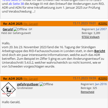
und
ab Seite 38
die Anlage III mit den Entwurf der Änderungen zum RID,
ADR und ADN für eine Inkraftsetzung zum 1. Januar 2025 zur Prüfung
und Verabschiedung ...!
15.11.2023
19:01
Re: ADR 2025
#35992
[
Re: Gerald
]
Gerald
Jul 2007
Registriert:
OP
Held der Gefahrgutwelt
Beiträge: 3,289
97332 Volkach
Hallo,
vom 20. bis 23. November 2023 fand die 16. Tagung der Ständigen
Arbeitsgruppe des RID-Fachausschusses in Londen statt, in dem
Bericht
sind doch ein paar interessante Informationen, welche auch das ADR
betreffen. Zum Beispiel im Ziffer 5 ging es um den Änderungsentwurf zu
Unterabschnitt 5.4.0.2, welcher wahrscheinlich so nicht kommt, wie er
von Schweden vorgeschlagen wurde.
15.11.2023
19:59
Re: ADR 2025
#35993
[
Re: Gerald
]
gefahrgutbaer
Jan 2016
Registriert:
Großmeister
Beiträge: 325
Remscheid
Hallo Gerald,