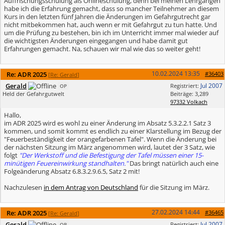
Auffrischungsschulung als Onlineschulung, denn bei meinen Lehrgängen
habe ich die Erfahrung gemacht, dass so mancher Teilnehmer an diesem
Kurs in den letzten fünf Jahren die Änderungen im Gefahrgutrecht gar
nicht mitbekommen hat, auch wenn er mit Gefahrgut zu tun hatte. Und
um die Prüfung zu bestehen, bin ich im Unterricht immer mal wieder auf
die wichtigsten Änderungen eingegangen und habe damit gut
Erfahrungen gemacht. Na, schauen wir mal wie das so weiter geht!
10.02.2024
13:35
Re: ADR 2025
#36403
[
Re: Gerald
]
Gerald
Jul 2007
Registriert:
OP
Held der Gefahrgutwelt
Beiträge: 3,289
97332 Volkach
Hallo,
im ADR 2025 wird es wohl zu einer Änderung im Absatz 5.3.2.2.1 Satz 3
kommen, und somit kommt es endlich zu einer Klarstellung im Bezug der
"Feuerbeständigkeit der orangefarbenen Tafel". Wenn die Änderung bei
der nächsten Sitzung im März angenommen wird, lautet der 3 Satz, wie
folgt
"Der Werkstoff und die Befestigung der Tafel müssen einer 15-
minütigen Feuereinwirkung standhalten."
Das bringt natürlich auch eine
Folgeänderung Absatz 6.8.3.2.9.6.5, Satz 2 mit!
Nachzulesen
in dem Antrag von Deutschland
für die Sitzung im März.
27.02.2024
14:44
Re: ADR 2025
#36465
[
Re: Gerald
]
Gerald
Jul 2007
Registriert:
OP