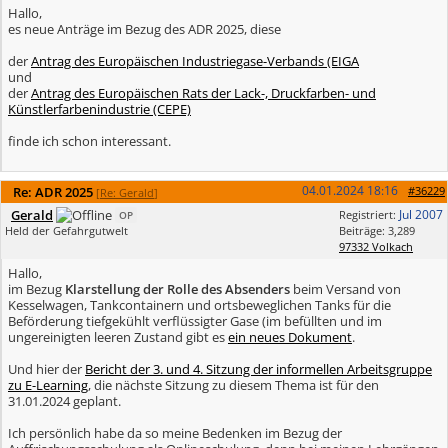
Hallo,
es neue Anträge im Bezug des ADR 2025, diese
der
Antrag des Europäischen Industriegase-Verbands (EIGA
und
der
Antrag des Europäischen Rats der Lack-, Druckfarben- und
Künstlerfarbenindustrie (CEPE)
finde ich schon interessant.
04.01.2024
18:16
Re: ADR 2025
#36229
[
Re: Gerald
]
Gerald
Jul 2007
Registriert:
OP
Held der Gefahrgutwelt
Beiträge: 3,289
97332 Volkach
Hallo,
im Bezug
Klarstellung der Rolle des Absenders
beim Versand von
Kesselwagen, Tankcontainern und ortsbeweglichen Tanks für die
Beförderung tiefgekühlt verflüssigter Gase (im befüllten und im
ungereinigten leeren Zustand gibt es
ein neues Dokument
.
Und hier der
Bericht der 3. und 4. Sitzung der informellen Arbeitsgruppe
zu E-Learning
, die nächste Sitzung zu diesem Thema ist für den
31.01.2024 geplant.
Ich persönlich habe da so meine Bedenken im Bezug der