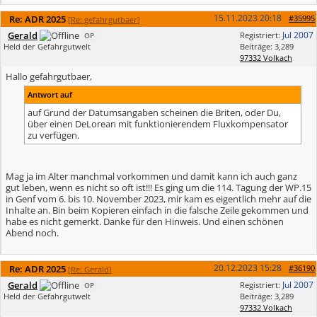
15.11.2023
20:18
Re: ADR 2025
#35995
[
Re: gefahrgutbaer
]
Gerald
Jul 2007
Registriert:
OP
Held der Gefahrgutwelt
Beiträge: 3,289
97332 Volkach
Hallo gefahrgutbaer,
Antwort auf
auf Grund der Datumsangaben scheinen die Briten, oder Du,
über einen DeLorean mit funktionierendem Fluxkompensator
zu verfügen.
Mag ja im Alter manchmal vorkommen und damit kann ich auch ganz
gut leben, wenn es nicht so oft ist!!! Es ging um die 114. Tagung der WP.15
in Genf vom 6. bis 10. November 2023, mir kam es eigentlich mehr auf die
Inhalte an. Bin beim Kopieren einfach in die falsche Zeile gekommen und
habe es nicht gemerkt. Danke für den Hinweis. Und einen schönen
Abend noch.
20.12.2023
15:28
Re: ADR 2025
#36190
[
Re: Gerald
]
Gerald
Jul 2007
Registriert:
OP
Held der Gefahrgutwelt
Beiträge: 3,289
97332 Volkach