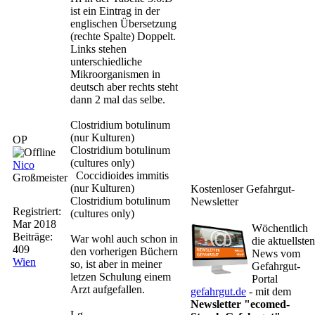
ist ein Eintrag in der
englischen Übersetzung
(rechte Spalte) Doppelt.
Links stehen
unterschiedliche
Mikroorganismen in
deutsch aber rechts steht
dann 2 mal das selbe.
Clostridium botulinum
(nur Kulturen)
OP
Clostridium botulinum
(cultures only)
Nico
Coccidioides immitis
Großmeister
(nur Kulturen)
Kostenloser Gefahrgut-
Clostridium botulinum
Newsletter
Registriert:
(cultures only)
Mar 2018
Wöchentlich
Beiträge:
War wohl auch schon in
die aktuellsten
409
den vorherigen Büchern
News vom
Wien
so, ist aber in meiner
Gefahrgut-
letzen Schulung einem
Portal
Arzt aufgefallen.
gefahrgut.de
- mit dem
Newsletter "ecomed-
Lg