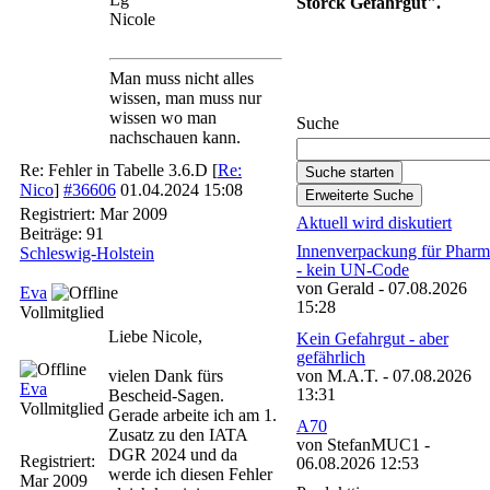
Storck Gefahrgut".
Nicole
Gefahrgut-Newsletter
Man muss nicht alles
abonnieren
wissen, man muss nur
wissen wo man
Suche
nachschauen kann.
Re: Fehler in Tabelle 3.6.D
[
Re:
Nico
]
#36606
01.04.2024
15:08
Registriert:
Mar 2009
Aktuell wird diskutiert
Beiträge: 91
Innenverpackung für Pharm
Schleswig-Holstein
- kein UN-Code
von Gerald - 07.08.2026
Eva
15:28
Vollmitglied
Liebe Nicole,
Kein Gefahrgut - aber
gefährlich
vielen Dank fürs
von M.A.T. - 07.08.2026
Eva
13:31
Bescheid-Sagen.
Vollmitglied
Gerade arbeite ich am 1.
A70
Zusatz zu den IATA
von StefanMUC1 -
DGR 2024 und da
Registriert:
06.08.2026 12:53
werde ich diesen Fehler
Mar 2009