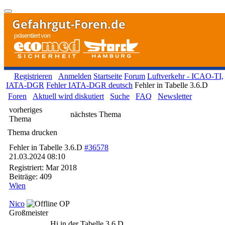
Gefahrgut-Foren.de
Registrieren
Anmelden
Startseite
Forum
Luftverkehr - ICAO-TI,
IATA-DGR
Fehler IATA-DGR deutsch
Fehler in Tabelle 3.6.D
Foren
Aktuell wird diskutiert
Suche
FAQ
Newsletter
vorheriges
nächstes Thema
Thema
Thema drucken
Fehler in Tabelle 3.6.D
#36578
21.03.2024
08:10
Registriert:
Mar 2018
Beiträge: 409
Wien
Nico
OP
Großmeister
Hi in der Tabelle 3.6.D