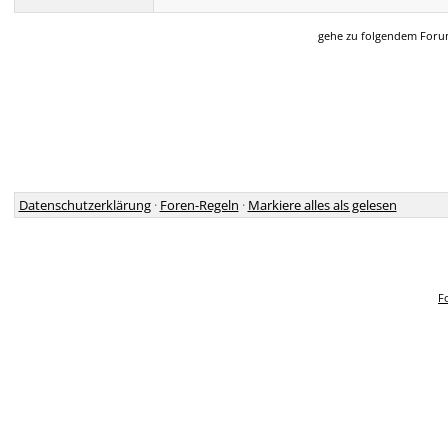
gehe zu folgendem For
Datenschutzerklärung
·
Foren-Regeln
·
Markiere alles als gelesen
F