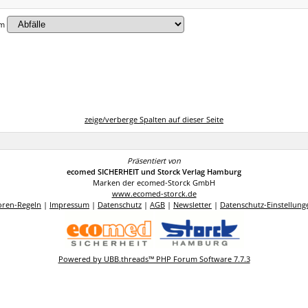
um
zeige/verberge Spalten auf dieser Seite
Präsentiert von
ecomed SICHERHEIT und Storck Verlag Hamburg
Marken der ecomed-Storck GmbH
www.ecomed-storck.de
oren-Regeln
|
Impressum
|
Datenschutz
|
AGB
|
Newsletter
|
Datenschutz-Einstellung
Powered by UBB.threads™ PHP Forum Software 7.7.3