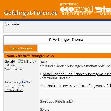
Gefahrgut-Foren.de
Startseite
vorheriges Thema
Thema drucken
Neue Veröffentlichungen LAGA
Gerald
Hallo,
OP
Held der
die Bund / Länder-Arbeitsgemeinschaft Abfall ha
Gefahrgutwelt
1.
Mitteilung der Bund/
Länder-Arbeitsgemeinscha
Verordnung, und die
Jul 2007
Registriert:
2.
Technische Hinweise zur Einstufung von Abfälle
Beiträge: 3,289
97332 Volkach
Gruss aus Unterfranken
Gerald