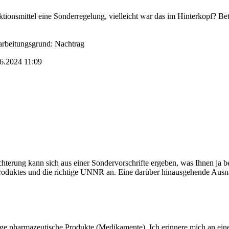
ionsmittel eine Sonderregelung, vielleicht war das im Hinterkopf? Bet
arbeitungsgrund: Nachtrag
06.2024
11:09
hterung kann sich aus einer Sondervorschrifte ergeben, was Ihnen ja be
 Produktes und die richtige UNNR an. Eine darüber hinausgehende Au
ige pharmazeutische Produkte (Medikamente). Ich erinnere mich an ein