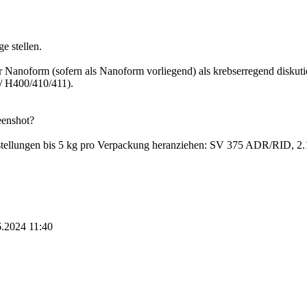
e stellen.
 Nanoform (sofern als Nanoform vorliegend) als krebserregend diskutier
/ H400/410/411).
eenshot?
tellungen bis 5 kg pro Verpackung heranziehen: SV 375 ADR/RID, 2
6.2024
11:40