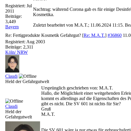
Registriert:
Jul
Nachtrag: während Corona gab es für einige Desinfekt
2011
Kosmetika.
Beiträge:
3,449
Zuletzt bearbeitet von M.A.T.;
11.06.2024
11:15
. Be
Bayern
Re: Fertigprodukte Kosmetik Gefahrgut?
[
Re: M.A.T.
]
#36860
11.
Registriert:
Aug 2003
Beiträge: 2,311
Köln/ NRW
Claudi
Held der Gefahrgutwelt
Ursprünglich geschrieben von: M.A.T.
Hallo, die Möglichkeit einer weitgehenden Erleic
kommt es allerdings auf die Eigenschaften des
gibt es nicht. Die SV 601 ist nichts für Sie?
Claudi
Gruß
Held der
M.A.T.
Gefahrgutwelt
Die SV 601 wäre ja nur etwas für gebrauchsfert