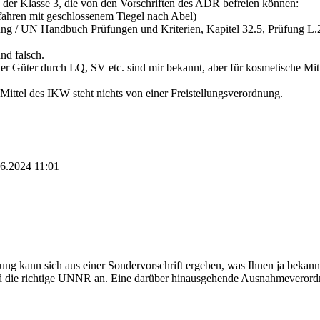
 der Klasse 3, die von den Vorschriften des ADR befreien können:
hren mit geschlossenem Tiegel nach Abel)
ung / UN Handbuch Prüfungen und Kriterien, Kapitel 32.5, Prüfung L.
und falsch.
er Güter durch LQ, SV etc. sind mir bekannt, aber für kosmetische Mitt
ittel des IKW steht nichts von einer Freistellungsverordnung.
06.2024
11:01
rung kann sich aus einer Sondervorschrift ergeben, was Ihnen ja bekann
und die richtige UNNR an. Eine darüber hinausgehende Ausnahmeverordn