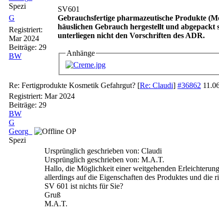
Spezi
SV601
G
Gebrauchsfertige pharmazeutische Produkte (Med
häuslichen Gebrauch hergestellt und abge­packt 
Registriert:
unterliegen nicht den Vorschriften des ADR.
Mar 2024
Beiträge: 29
Anhänge
BW
Re: Fertigprodukte Kosmetik Gefahrgut?
[
Re: Claudi
]
#36862
11.0
Registriert:
Mar 2024
Beiträge: 29
BW
G
Georg_
OP
Spezi
Ursprünglich geschrieben von: Claudi
Ursprünglich geschrieben von: M.A.T.
Hallo, die Möglichkeit einer weitgehenden Erleichterung
allerdings auf die Eigenschaften des Produktes und di
SV 601 ist nichts für Sie?
Gruß
M.A.T.