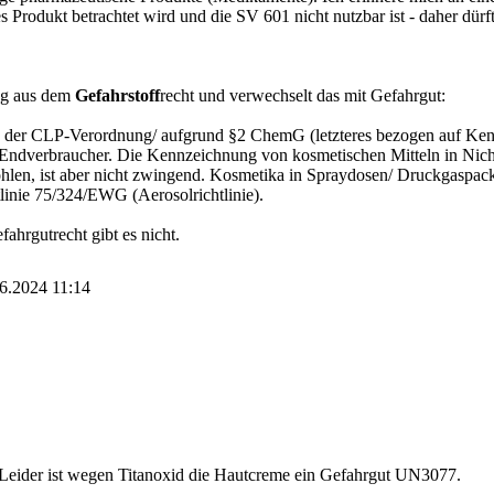
s Produkt betrachtet wird und die SV 601 nicht nutzbar ist - daher dür
ung aus dem
Gefahrstoff
recht und verwechselt das mit Gefahrgut:
on der CLP-Verordnung/ aufgrund §2 ChemG (letzteres bezogen auf Ke
 Endverbraucher. Die Kennzeichnung von kosmetischen Mitteln in Nich
hlen, ist aber nicht zwingend. Kosmetika in Spraydosen/ Druckgaspac
inie 75/324/EWG (Aerosolrichtlinie).
ahrgutrecht gibt es nicht.
06.2024
11:14
. Leider ist wegen Titanoxid die Hautcreme ein Gefahrgut UN3077.