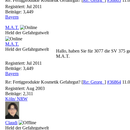
Re: Fertigprodukte Kosmetik Gefahrgut?
[
Re: Georg_
]
#36863
11.
Registriert:
Jul 2011
Beiträge: 3,449
Bayern
M.A.T.
Held der Gefahrgutwelt
M.A.T.
Held der Gefahrgutwelt
Hallo, haben Sie für 3077 die SV 375 g
M.A.T.
Registriert:
Jul 2011
Beiträge: 3,449
Bayern
Re: Fertigprodukte Kosmetik Gefahrgut?
[
Re: Georg_
]
#36864
11.
Registriert:
Aug 2003
Beiträge: 2,311
Köln/ NRW
Claudi
Held der Gefahrgutwelt