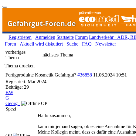
Gefahrgut-Foren.de
Registrieren
Anmelden
Startseite
Forum
Landverkehr - ADR, R
Foren
Aktuell wird diskutiert
Suche
FAQ
Newsletter
vorheriges
nächstes Thema
Thema
Thema drucken
Fertigprodukte Kosmetik Gefahrgut?
#36858
11.06.2024
10:51
Registriert:
Mar 2024
Beiträge: 29
BW
G
Georg_
OP
Spezi
Hallo zusammen,
kann mir jemand sagen, ob es eine Ausnahme für K
Meine Kollegin meint, dass es dafür eine Ausnahmev
OP