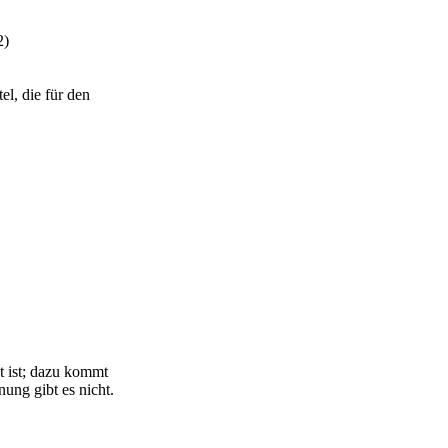
2)
el, die für den
t ist; dazu kommt
ung gibt es nicht.