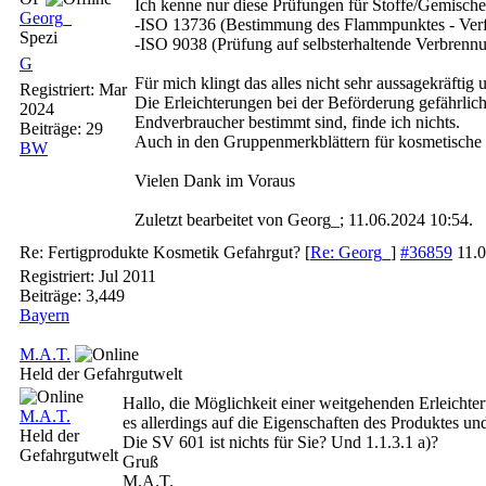
Ich kenne nur diese Prüfungen für Stoffe/Gemische
Georg_
-ISO 13736 (Bestimmung des Flammpunktes - Verfa
Spezi
-ISO 9038 (Prüfung auf selbsterhaltende Verbrenn
G
Für mich klingt das alles nicht sehr aussagekräftig 
Registriert:
Mar
Die Erleichterungen bei der Beförderung gefährlich
2024
Endverbraucher bestimmt sind, finde ich nichts.
Beiträge: 29
Auch in den Gruppenmerkblättern für kosmetische M
BW
Vielen Dank im Voraus
Zuletzt bearbeitet von Georg_;
11.06.2024
10:54
.
Re: Fertigprodukte Kosmetik Gefahrgut?
[
Re: Georg_
]
#36859
11.
Registriert:
Jul 2011
Beiträge: 3,449
Bayern
M.A.T.
Held der Gefahrgutwelt
Hallo, die Möglichkeit einer weitgehenden Erleichte
M.A.T.
es allerdings auf die Eigenschaften des Produktes 
Held der
Die SV 601 ist nichts für Sie? Und 1.1.3.1 a)?
Gefahrgutwelt
Gruß
M.A.T.