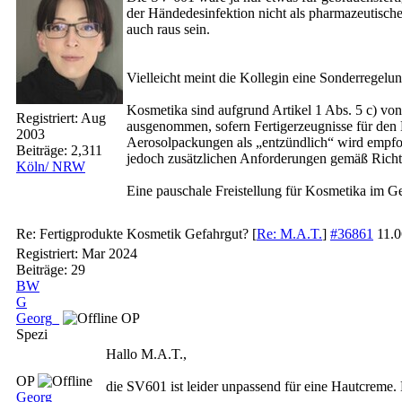
der Händedesinfektion nicht als pharmazeutische
auch raus sein.
Vielleicht meint die Kollegin eine Sonderregel
Kosmetika sind aufgrund Artikel 1 Abs. 5 c) v
Registriert:
Aug
ausgenommen, sofern Fertigerzeugnisse für den
2003
Aerosolpackungen als „entzündlich“ wird empfo
Beiträge: 2,311
jedoch zusätzlichen Anforderungen gemäß Richtl
Köln/ NRW
Eine pauschale Freistellung für Kosmetika im Gef
Re: Fertigprodukte Kosmetik Gefahrgut?
[
Re: M.A.T.
]
#36861
11.
Registriert:
Mar 2024
Beiträge: 29
BW
G
Georg_
OP
Spezi
Hallo M.A.T.,
OP
die SV601 ist leider unpassend für eine Hautcreme
Georg_