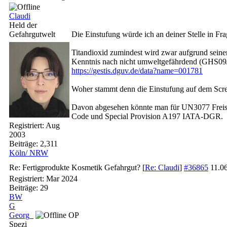
Claudi
Held der
Gefahrgutwelt
Die Einstufung würde ich an deiner Stelle in Frag
Titandioxid zumindest wird zwar aufgrund seiner
Kenntnis nach nicht umweltgefährdend (GHS09
https:/
/
gestis.dguv.de/
data?name=001781
Woher stammt denn die Einstufung auf dem Scr
Davon abgesehen könnte man für UN3077 Freis
Code und Special Provision A197 IATA-DGR.
Registriert:
Aug
2003
Beiträge: 2,311
Köln/ NRW
Re: Fertigprodukte Kosmetik Gefahrgut?
[
Re: Claudi
]
#36865
11.0
Registriert:
Mar 2024
Beiträge: 29
BW
G
Georg_
OP
Spezi