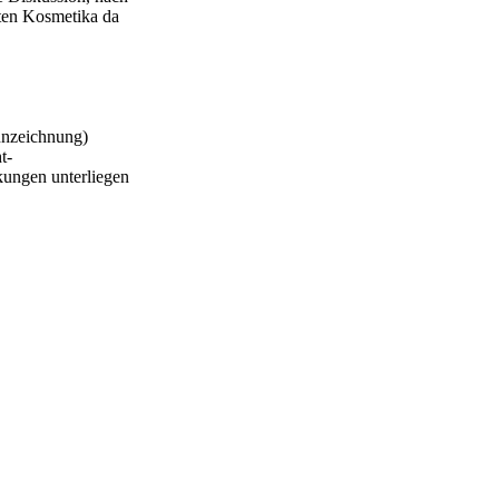
ften Kosmetika da
nnzeichnung)
t-
kungen unterliegen