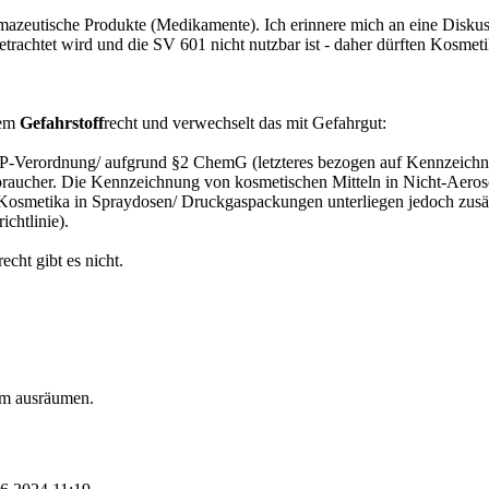
mazeutische Produkte (Medikamente). Ich erinnere mich an eine Diskus
trachtet wird und die SV 601 nicht nutzbar ist - daher dürften Kosmet
dem
Gefahrstoff
recht und verwechselt das mit Gefahrgut:
CLP-Verordnung/ aufgrund §2 ChemG (letzteres bezogen auf Kennzeich
braucher. Die Kennzeichnung von kosmetischen Mitteln in Nicht-Aeros
. Kosmetika in Spraydosen/ Druckgaspackungen unterliegen jedoch zusä
chtlinie).
cht gibt es nicht.
tum ausräumen.