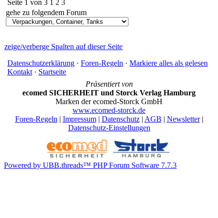
Seite 1 von 3
1
2
3
gehe zu folgendem Forum
zeige/verberge Spalten auf dieser Seite
Datenschutzerklärung
·
Foren-Regeln
·
Markiere alles als gelesen
Kontakt
·
Startseite
Präsentiert von
ecomed SICHERHEIT und Storck Verlag Hamburg
Marken der ecomed-Storck GmbH
www.ecomed-storck.de
Foren-Regeln
|
Impressum
|
Datenschutz
|
AGB
|
Newsletter
|
Datenschutz-Einstellungen
Powered by UBB.threads™ PHP Forum Software 7.7.3