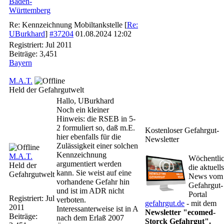
Baden-
Württemberg
Re: Kennzeichnung Mobiltankstelle
[
Re:
UBurkhard
]
#37204
01.08.2024
12:02
Registriert:
Jul 2011
Beiträge: 3,451
Bayern
M.A.T.
Held der Gefahrgutwelt
Hallo, UBurkhard
Noch ein kleiner
Hinweis: die RSEB in 5-
2 formuliert so, daß m.E.
Kostenloser Gefahrgut-
hier ebenfalls für die
Newsletter
Zulässigkeit einer solchen
Kennzeichnung
M.A.T.
Wöchentli
argumentiert werden
Held der
die aktuell
kann. Sie weist auf eine
Gefahrgutwelt
News vom
vorhandene Gefahr hin
Gefahrgut-
und ist im ADR nicht
Portal
Registriert:
Jul
verboten.
gefahrgut.de
- mit dem
2011
Interessanterweise ist in A
Newsletter "ecomed-
Beiträge:
nach dem Erlaß 2007
Storck Gefahrgut".