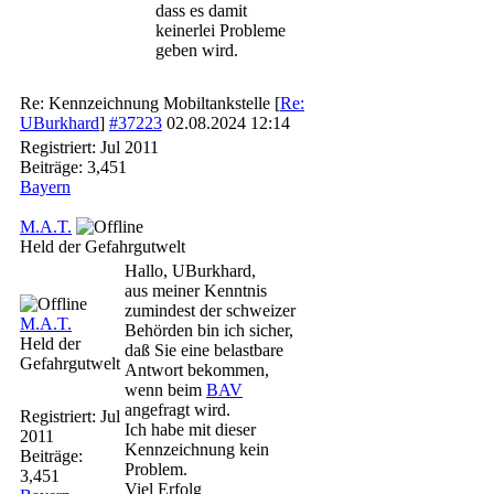
dass es damit
keinerlei Probleme
geben wird.
Re: Kennzeichnung Mobiltankstelle
[
Re:
UBurkhard
]
#37223
02.08.2024
12:14
Registriert:
Jul 2011
Beiträge: 3,451
Bayern
M.A.T.
Held der Gefahrgutwelt
Hallo, UBurkhard,
aus meiner Kenntnis
zumindest der schweizer
M.A.T.
Behörden bin ich sicher,
Held der
daß Sie eine belastbare
Gefahrgutwelt
Antwort bekommen,
wenn beim
BAV
angefragt wird.
Registriert:
Jul
Ich habe mit dieser
2011
Kennzeichnung kein
Beiträge:
Problem.
3,451
Viel Erfolg