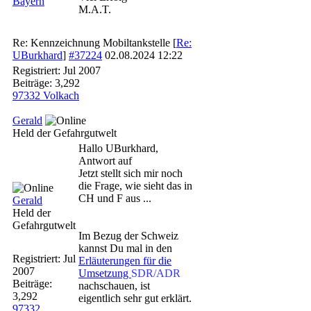
Bayern
M.A.T.
Re: Kennzeichnung Mobiltankstelle
[
Re:
UBurkhard
]
#37224
02.08.2024
12:22
Registriert:
Jul 2007
Beiträge: 3,292
97332 Volkach
Gerald
Held der Gefahrgutwelt
Hallo UBurkhard,
Antwort auf
Jetzt stellt sich mir noch
die Frage, wie sieht das in
CH und F aus ...
Gerald
Held der
Gefahrgutwelt
Im Bezug der Schweiz
kannst Du mal in den
Registriert:
Jul
Erläuterungen für die
2007
Umsetzung
SDR/ADR
Beiträge:
nachschauen, ist
3,292
eigentlich sehr gut erklärt.
97332