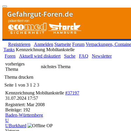
Gefahrgut-Foren.de
Registrieren
Anmelden
Startseite
Forum
Verpackungen, Containe
Tanks
Kennzeichnung Mobiltankstelle
Foren
Aktuell wird diskutiert
Suche
FAQ
Newsletter
vorheriges
nächstes Thema
Thema
Thema drucken
Seite 1 von 3
1
2
3
Kennzeichnung Mobiltankstelle
#37197
31.07.2024
17:57
Registriert:
Mar 2008
Beiträge: 192
Baden-Württemberg
U
UBurkhard
OP
Veteran