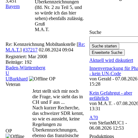
3,451
Überkennzeichnungen
Bayern
(lfd. Nr. 2 zu Teil 5, und
so würde ich das hier
Gefahrgut-Newsletter
sehen) ebenfalls zulässig.
abonnieren
Gruß
M.A.T.
Suche
Re: Kennzeichnung Mobiltankstelle
[
Re:
M.A.T.
]
#37217
02.08.2024
09:04
Registriert:
Mar 2008
Aktuell wird diskutiert
Beiträge: 192
Baden-Württemberg
Innenverpackung für Ph
U
- kein UN-Code
UBurkhard
OP
von Gerald - 07.08.2026
15:28
Veteran
Jetzt stellt sich mir noch
Kein Gefahrgut - aber
die Frage, wie sieht das in
gefährlich
CH und F aus ...
von M.A.T. - 07.08.202
Nach kurzer Recherche,
13:31
das schweizer SDR kennt,
A70
so wie es aussieht, keine
von StefanMUC1 -
Regelungen zu
06.08.2026 12:53
Überkennzeichnungen,
OP
ebenso das französische
Produkttipps