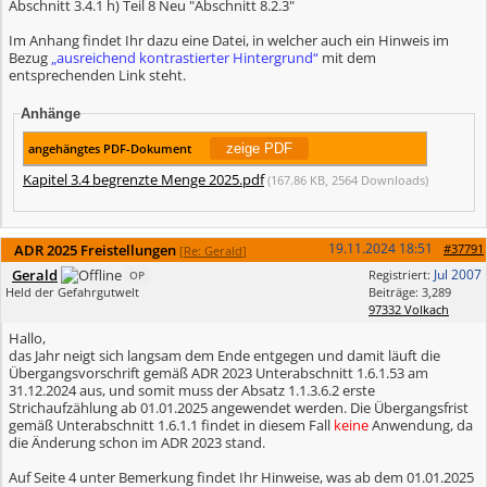
Abschnitt 3.4.1 h) Teil 8 Neu "Abschnitt 8.2.3"
Im Anhang findet Ihr dazu eine Datei, in welcher auch ein Hinweis im
Bezug
„ausreichend kontrastierter Hintergrund“
mit dem
entsprechenden Link steht.
Anhänge
angehängtes PDF-Dokument
Kapitel 3.4 begrenzte Menge 2025.pdf
(167.86 KB, 2564 Downloads)
19.11.2024
18:51
ADR 2025 Freistellungen
#37791
[
Re: Gerald
]
Gerald
Jul 2007
Registriert:
OP
Held der Gefahrgutwelt
Beiträge: 3,289
97332 Volkach
Hallo,
das Jahr neigt sich langsam dem Ende entgegen und damit läuft die
Übergangsvorschrift gemäß ADR 2023 Unterabschnitt 1.6.1.53 am
31.12.2024 aus, und somit muss der Absatz 1.1.3.6.2 erste
Strichaufzählung ab 01.01.2025 angewendet werden. Die Übergangsfrist
gemäß Unterabschnitt 1.6.1.1 findet in diesem Fall
keine
Anwendung, da
die Änderung schon im ADR 2023 stand.
Auf Seite 4 unter Bemerkung findet Ihr Hinweise, was ab dem 01.01.2025