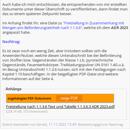
Auch habe ich mich entschlossen, die entsprechenden von mir erstellten
Dokumente unter dieser Überschrift zu veröffentlichen, dann findet man
das zu einem späteren Zeitpunkt besser.
Im Anhang findet Ihr, eine Datei zu
"Freistellung in Zusammenhang mit
Mengen pro Beförderungseinheit nach 1.1.3.6"
, welche ich dem
ADR 2023
angepasst habe.
Nachtrag:
Es ist zwar noch ein wenig Zeit, aber trotzdem sollten sich die
Anwender/Nutzer, welche diesen Unterabschnitt bei der Beförderung
von Stoffen bzw. Gegenständen der Klasse 1 z.b. pyrotechnische
Gegenstände, Feuerwerkskörper, Treibladungspulver UN 0161 1.4G u.ä.
im Bezug Unterabschnitt 1.1.3.6 nutzen, sich mit den Festlegungen nach
Kapitel 1.10 beschäftigen. In der beigefügten PDF-Datei sind weitere
Informationen auf der Seite 4.
Anhänge
angehängtes PDF-Dokument
Freistellung nach 1.1.3.6 Text und Tabelle 1.1.3.6.3 ADR 2023.pdf
(228.16 KB, 573 Downloads)
11.11.2022
15:49
Zuletzt bearbeitet von Gerald;
. Bearbeitungsgrund: Nachtrag: