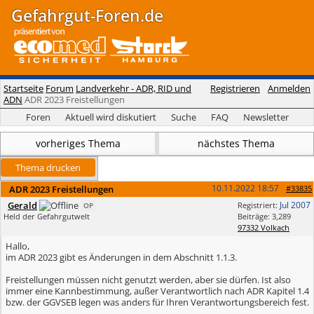
Gefahrgut-Foren.de
Startseite
Forum
Landverkehr - ADR, RID und
Registrieren
Anmelden
ADN
ADR 2023 Freistellungen
Foren
Aktuell wird diskutiert
Suche
FAQ
Newsletter
vorheriges Thema
nächstes Thema
Thema drucken
10.11.2022
18:57
ADR 2023 Freistellungen
#33835
Gerald
Jul 2007
Registriert:
OP
Held der Gefahrgutwelt
Beiträge: 3,289
97332 Volkach
Hallo,
im ADR 2023 gibt es Änderungen in dem Abschnitt 1.1.3.
Freistellungen müssen nicht genutzt werden, aber sie dürfen. Ist also
immer eine Kannbestimmung, außer Verantwortlich nach ADR Kapitel 1.4
bzw. der GGVSEB legen was anders für Ihren Verantwortungsbereich fest.