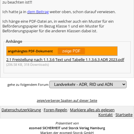
zu beachten ist!!!
Ich hatte ja in
dem Beitrag
weiter oben, schon darauf verwiesen.
Ich hänge eine PDF-Datei an, in welcher auch ein Muster für ein
Beförderungspapier im Bezug Klasse 1 und ein Muster für
Beförderungspapier für die anderen Klassen dabei ist.
Anhänge
angehängtes PDF-Dokument
2.1 Freistellung nach 1.1.3.6 Text und Tabelle 1.1.3.6.3 ADR 2023.pdf
(206.58 KB, 318 Downloads)
gehe zu folgendem Forum
zeige/verberge Spalten auf dieser Seite
Datenschutzerklärung
·
Foren-Regeln
·
Markiere alles als gelesen
Kontakt
·
Startseite
Präsentiert von
ecomed SICHERHEIT und Storck Verlag Hamburg
Marken der ecomed-Storck GmbH