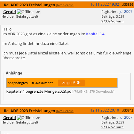
10.11.2022
19:02
Re: ADR 2023 Freistellungen
#33836
[
Re: Gerald
]
Gerald
Jul 2007
Registriert:
OP
Held der Gefahrgutwelt
Beiträge: 3,289
97332 Volkach
Hallo,
im ADR 2023 gibt es eine kleine Änderungen im
Kapitel 3.4
.
Im Anhang findet Ihr dazu eine Datei.
Ich muss jede Datei einzel einstellen, weil sonst das Limit für die Anhänge
überschreite.
Anhänge
angehängtes PDF-Dokument
Kapitel 3.4 begrenzte Menge 2023.pdf
(79.65 KB, 579 Downloads)
12.11.2022
20:10
Re: ADR 2023 Freistellungen
#33842
[
Re: Gerald
]
Gerald
Jul 2007
Registriert:
OP
Held der Gefahrgutwelt
Beiträge: 3,289
97332 Volkach