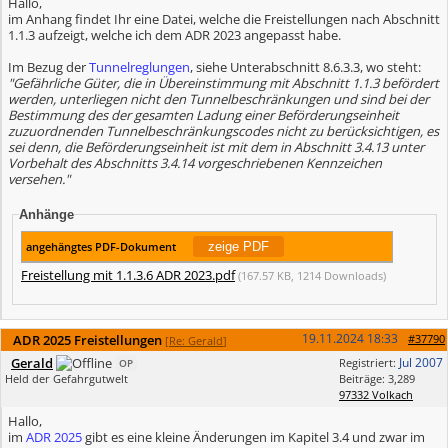
Hallo,
im Anhang findet Ihr eine Datei, welche die Freistellungen nach Abschnitt
1.1.3 aufzeigt, welche ich dem ADR 2023 angepasst habe.
Im Bezug der
Tunnelreglungen
, siehe Unterabschnitt 8.6.3.3, wo steht:
"Gefährliche Güter, die in Übereinstimmung mit Abschnitt 1.1.3 befördert
werden, unterliegen nicht den Tunnelbeschränkungen und sind bei der
Bestimmung des der gesamten Ladung einer Beförderungseinheit
zuzuordnenden Tunnelbeschränkungscodes nicht zu berücksichtigen, es
sei denn, die Beförderungseinheit ist mit dem in Abschnitt 3.4.13 unter
Vorbehalt des Abschnitts 3.4.14 vorgeschriebenen Kennzeichen
versehen."
Anhänge
angehängtes PDF-Dokument
Freistellung mit 1.1.3.6 ADR 2023.pdf
(167.57 KB, 1214 Downloads)
19.11.2024
18:33
ADR 2025 Freistellungen
#37790
[
Re: Gerald
]
Gerald
Jul 2007
Registriert:
OP
Held der Gefahrgutwelt
Beiträge: 3,289
97332 Volkach
Hallo,
im
ADR 2025
gibt es eine kleine Änderungen im Kapitel 3.4 und zwar im